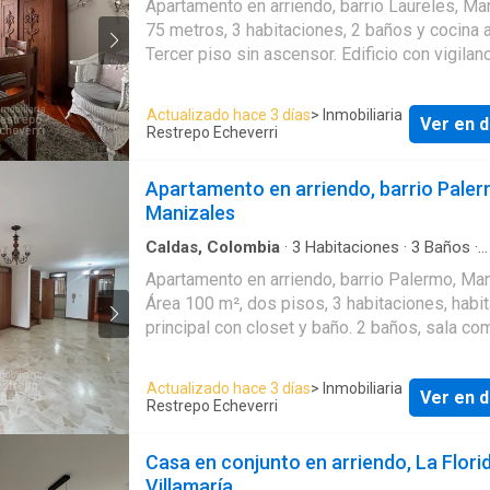
Apartamento en arriendo, barrio Laureles, Ma
privada
75 metros, 3 habitaciones, 2 baños y cocina a
Tercer piso sin ascensor. Edificio con vigilan
horas. Cita previa 311678---- - 311676---- 311 654-
--- - 322 854---- - 311530----- 312461----
Actualizado hace 3 días
> Inmobiliaria
Ver en d
Restrepo Echeverri
Apartamento en arriendo, barrio Paler
Manizales
Caldas, Colombia
·
3
Habitaciones
·
3
Baños
·
Apartamento
·
Aparcadero
Apartamento en arriendo, barrio Palermo, Man
Área 100 m², dos pisos, 3 habitaciones, habi
principal con closet y baño. 2 baños, sala co
cocina, estudio, zona de ropas independiente
parqueadero cubierto y depósito. Vigilancia d
Actualizado hace 3 días
> Inmobiliaria
Ver en d
videoportero. Primer piso. Edificio sin ascensor. 
Restrepo Echeverri
previa 311 678---- – 311676---- - 314 350---
311654---- - 322 854---- -310395----
Casa en conjunto en arriendo, La Florid
Villamaría