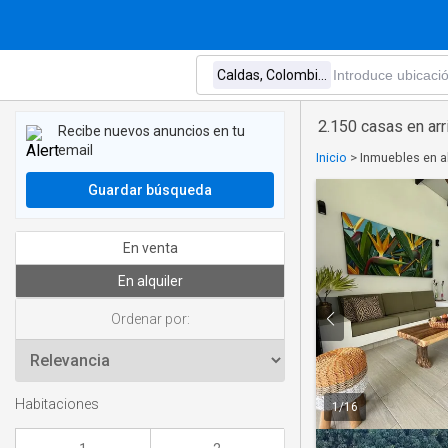
2.150 casas en ar
Recibe nuevos anuncios en tu
email
Inicio
>
Inmuebles en a
Guardar búsqueda
En venta
En alquiler
Ordenar por:
Habitaciones
1
/
16