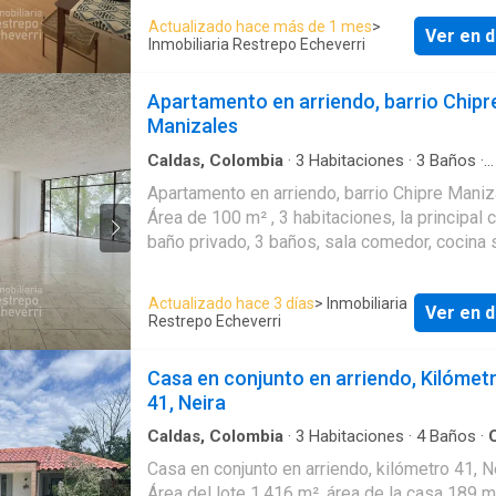
terraza, cocina integral abierta con barra amer
Actualizado hace más de 1 mes
>
Ver en d
zona de ropas independiente y 2 parqueader
Inmobiliaria Restrepo Echeverri
cubiertos independientes. Edificio con vigila
horas, ascensor, salón social, terraza BBQ, r
Apartamento en arriendo, barrio Chipr
tipo lobby, parqueadero para visitantes. Cita previa
Manizales
314 350---- - 318 735---- - 311 654---- - 322
-
Caldas, Colombia
·
3
Habitaciones
·
3
Baños
·
Apartamento
·
Aparcadero
·
Área infantil
·
Gas 
Apartamento en arriendo, barrio Chipre Maniz
Área de 100 m² , 3 habitaciones, la principal 
baño privado, 3 baños, sala comedor, cocina
integral, zona de ropas, deposito y parquead
cubierto. Sexto piso, sin ascensor, puerta electrica
Actualizado hace 3 días
> Inmobiliaria
Ver en d
en el garaje. Valor del canon incluye administración
Restrepo Echeverri
Cita previa 311 530---- - 311 654---- - 311 67
311 676---- - 322 854---- - 312 461----
Casa en conjunto en arriendo, Kilómet
41, Neira
Caldas, Colombia
·
3
Habitaciones
·
4
Baños
·
Aparcadero
·
Jardín
·
Barbecue
·
Piscina
Casa en conjunto en arriendo, kilómetro 41, Ne
Área del lote 1.416 m², área de la casa 189 m