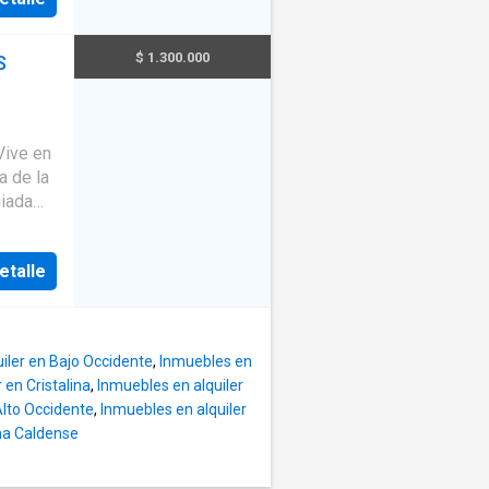
ecta El
rcado y
$ 1.300.000
S
medor 2
ones
Gas
patio 1
Vive en
ión a
e
giada
rear una
rrado
celente
etalle
a en
a de
dulto
de
iler en Bajo Occidente
,
Inmuebles en
 en Cristalina
,
Inmuebles en alquiler
celente
Alto Occidente
,
Inmuebles en alquiler
rámica.
na Caldense
sor