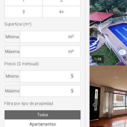
1
2
3
4+
Superficie (m²)
Mínima
Máxima
1
/
38
Precio ($ mensual)
Mínimo
Máximo
Filtra por tipo de propiedad
Todos
Apartamentos