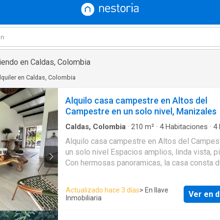
riendo en Caldas, Colombia
lquiler en Caldas, Colombia
Alquilo casa campestre en Altos del
Campestre en un solo nivel, Manizales
Caldas, Colombia
·
210
m²
·
4
Habitaciones
·
4
Casa
·
Agua
·
Aparcadero
·
Área infantil
·
Balcón
Alquilo casa campestre en Altos del Campes
Barbecue
·
Caseta de vigilancia
·
Cocina amobla
un solo nivel Espacios amplios, linda vista, piscina.
Cocina integral
·
Cuarto de servicio
·
Depósito
·
Electricidad
·
Estudio
·
Gas natural
·
Internet
·
Jar
Con hermosas panoramicas, la casa consta d
Patio
·
Piscina
·
Vigilante
·
Seguridad privada
·
Te
habotacione stodas con vestier y baño, cuert
Vista panorámica
servicio baño auxiliar, cocina abierta con dis
Actualizado hace 3 días
> En llave
Ver en d
patio de ropas, pérgola, parqueadero para 6 c
Inmobiliaria
en conjunto cerrado con porteria diay noche,
ronderos, juegos infanitiles. Cita previa 314 