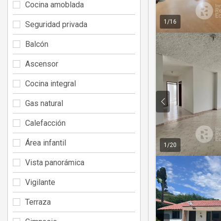
Cocina amoblada
1
/
16
Seguridad privada
Balcón
Ascensor
Cocina integral
Gas natural
Calefacción
Área infantil
1
/
20
Vista panorámica
Vigilante
Terraza