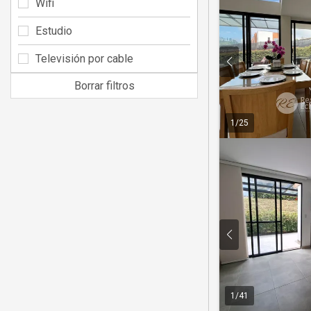
Wifi
Estudio
Televisión por cable
Borrar filtros
1
/
25
1
/
41