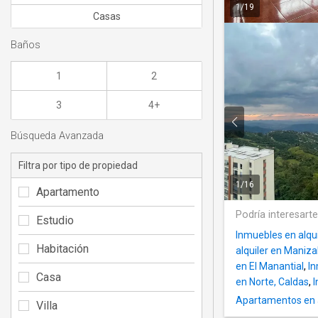
1
/
19
Casas
Baños
1
2
3
4+
Búsqueda Avanzada
Filtra por tipo de propiedad
1
/
16
Apartamento
Podría interesart
Estudio
Inmuebles en alqu
Habitación
alquiler en Maniza
en El Manantial
,
In
Casa
en Norte, Caldas
,
I
Apartamentos en a
Villa