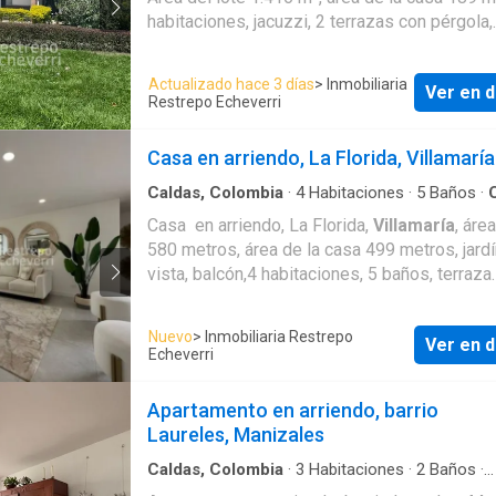
habitaciones, jacuzzi, 2 terrazas con pérgola,
jardín, BBQ, 4 baños y 6 parqueaderos. Cita previa
322 854---- - 314 350---- - 311 678---- - 311
Actualizado hace 3 días
> Inmobiliaria
Ver en d
- - 311 654---- - 312 461----
Restrepo Echeverri
Casa en arriendo, La Florida, Villamaría
Caldas, Colombia
·
4
Habitaciones
·
5
Baños
·
Balcón
·
Aparcadero
·
Cocina amoblada
·
Jardín
Casa en arriendo, La Florida,
Villamaría
, áre
integral
·
Gas natural
·
Vista panorámica
·
Segur
580 metros, área de la casa 499 metros, jardín
privada
vista, balcón,4 habitaciones, 5 baños, terraza
cubierta con BBQ y 4 parqueaderos. Cita previa 322
854---- - 311 678---- - 311 676---- - 311 654
Nuevo
> Inmobiliaria Restrepo
Ver en d
- 312 461----
Echeverri
Apartamento en arriendo, barrio
Laureles, Manizales
Caldas, Colombia
·
3
Habitaciones
·
2
Baños
·
Apartamento
·
Cocina integral
·
Gas natural
·
Se