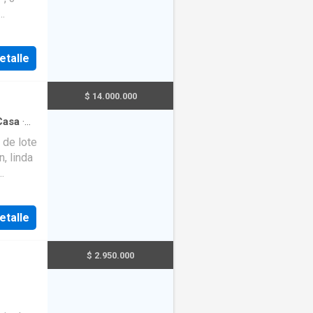
 676---
etalle
$ 14.000.000
Casa
·
·
Cocina
a de lote
idad
, linda
----
etalle
$ 2.950.000
guridad