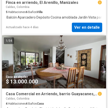
Finca en arriendo, El Arenillo, Manizales
Caldas, Colombia
5
Habitaciones
6
Baños
Villa
·
Balcón
·
Aparcadero
·
Depósito
·
Cocina amoblada
·
Jardín
·
Vista panor
Ver en detalle
Actualizado hace 4 días
1
/
34
Casa
·
en alquiler
$ 13.000.000
Casa Comercial en Arriendo, barrio Guayacanes, Manizales
Caldas, Colombia
4
Habitaciones
4
Baños
Casa