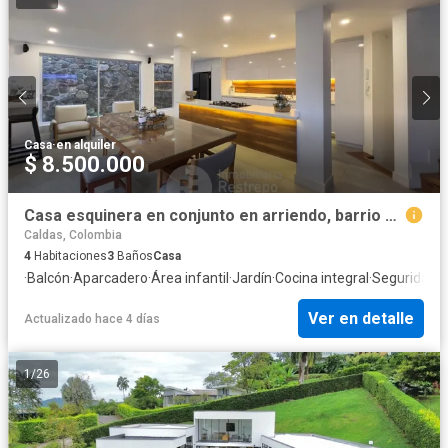
Casa
·
en alquiler
$ 8.500.000
Casa esquinera en conjunto en arriendo, barrio El Trébol, Manizales
Caldas, Colombia
4
Habitaciones
3
Baños
Casa
·
Balcón
·
Aparcadero
·
Área infantil
·
Jardín
·
Cocina integral
·
Seguridad p
Ver en detalle
Actualizado hace 4 días
1
/
26