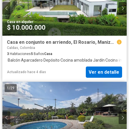
Casa
·
en alquiler
$ 10.000.000
Casa en conjunto en arriendo, El Rosario, Manizales
Caldas, Colombia
3
Habitaciones
5
Baños
Casa
·
Balcón
·
Aparcadero
·
Depósito
·
Cocina amoblada
·
Jardín
·
Cocina integr
Ver en detalle
Actualizado hace 4 días
1
/
29