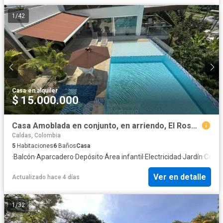
1
/
42
Casa
·
en alquiler
$ 15.000.000
Casa Amoblada en conjunto, en arriendo, El Rosario, Manizales
Caldas, Colombia
5
Habitaciones
6
Baños
Casa
·
Balcón
·
Aparcadero
·
Depósito
·
Área infantil
·
Electricidad
·
Jardín
·
Cocina
Ver en detalle
Actualizado hace 4 días
1
/
32