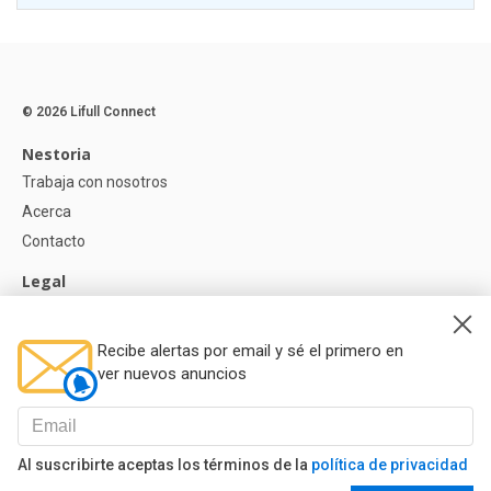
© 2026 Lifull Connect
Nestoria
Trabaja con nosotros
Acerca
Contacto
Legal
Aviso legal
Política de Privacidad
Recibe alertas por email y sé el primero en
Política de Cookies
ver nuevos anuncios
Ayuda
Preguntas
Al suscribirte aceptas los términos de la
política de privacidad
Nuestros Partners