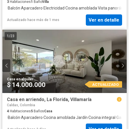
3
Habitaciones
1
Baño
Villa
·
Balcón
·
Aparcadero
·
Electricidad
·
Cocina amoblada
·
Vista panorámic
Ver en detalle
Actualizado hace más de 1 mes
1
/
23
Casa
·
en alquiler
$ 14.000.000
ACTUALIZADO
Casa en arriendo, La Florida, Villamaría
Caldas, Colombia
4
Habitaciones
5
Baños
Casa
·
Balcón
·
Aparcadero
·
Cocina amoblada
·
Jardín
·
Cocina integral
·
Gas na