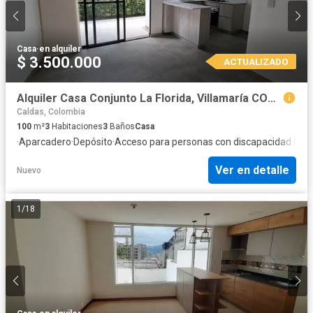
Casa
·
en alquiler
$ 3.500.000
ACTUALIZADO
Alquiler Casa Conjunto La Florida, Villamaría COD.10235599
Caldas, Colombia
100
m²
3
Habitaciones
3
Baños
Casa
·
Aparcadero
·
Depósito
·
Acceso para personas con discapacidad
·
Elec
Ver en detalle
Nuevo
1
/
18