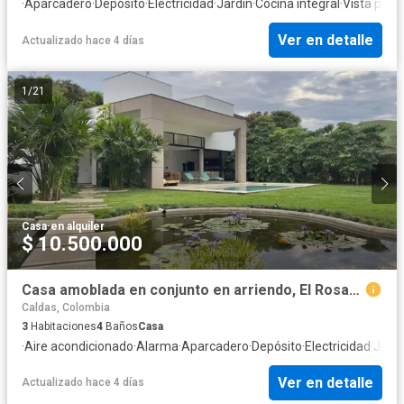
·
Aparcadero
·
Depósito
·
Electricidad
·
Jardín
·
Cocina integral
·
Vista pan
Ver en detalle
Actualizado hace 4 días
1
/
21
Casa
·
en alquiler
$ 10.500.000
Casa amoblada en conjunto en arriendo, El Rosario, Manizales
Caldas, Colombia
3
Habitaciones
4
Baños
Casa
·
Aire acondicionado
·
Alarma
·
Aparcadero
·
Depósito
·
Electricidad
·
Jardí
Ver en detalle
Actualizado hace 4 días