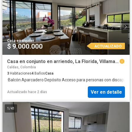
Casa
·
en alquiler
$ 9.000.000
ACTUALIZADO
Casa en conjunto en arriendo, La Florida, Villamaría
Caldas, Colombia
3
Habitaciones
4
Baños
Casa
·
Balcón
·
Aparcadero
·
Depósito
·
Acceso para personas con discapaci
Ver en detalle
Actualizado hace 2 días
1
/
41