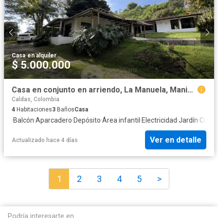
Casa
·
en alquiler
$ 5.000.000
Casa en conjunto en arriendo, La Manuela, Manizales
Caldas, Colombia
4
Habitaciones
3
Baños
Casa
·
Balcón
·
Aparcadero
·
Depósito
·
Área infantil
·
Electricidad
·
Jardín
·
Cocina
Ver en detalle
Actualizado hace 4 días
1
2
3
4
5
>
Podría interesarte en