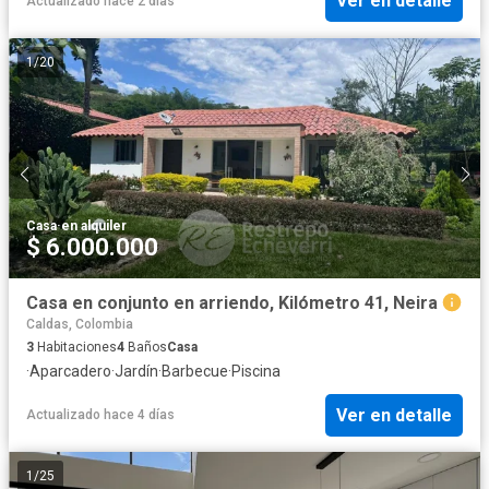
Ver en detalle
Actualizado hace 2 días
1
/
20
Casa
·
en alquiler
$ 6.000.000
Casa en conjunto en arriendo, Kilómetro 41, Neira
Caldas, Colombia
3
Habitaciones
4
Baños
Casa
·
Aparcadero
·
Jardín
·
Barbecue
·
Piscina
Ver en detalle
Actualizado hace 4 días
1
/
25