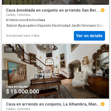
Casa Amoblada en conjunto en arriendo San Bernardo del Viento Mzl
Caldas, Colombia
4
Habitaciones
5
Baños
Casa
·
Balcón
·
Aparcadero
·
Depósito
·
Electricidad
·
Jardín
·
Gimnasio
·
Cocina in
Ver en detalle
Actualizado hace 4 días
1
/
27
Casa
·
en alquiler
$ 15.000.000
Casa en arriendo en conjunto, La Alhambra, Manizales
Caldas, Colombia