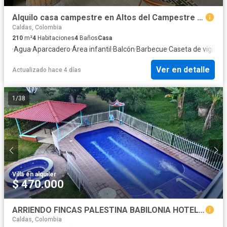
Alquilo casa campestre en Altos del Campestre en un solo nivel, Manizales
Caldas, Colombia
210
m²
4
Habitaciones
4
Baños
Casa
·
Agua
·
Aparcadero
·
Área infantil
·
Balcón
·
Barbecue
·
Caseta de vigilanc
Ver en detalle
Actualizado hace 4 días
1
/
38
Villa
·
en alquiler
$ 470.000
ARRIENDO FINCAS PALESTINA BABILONIA HOTEL CAMPESTRE
Caldas, Colombia