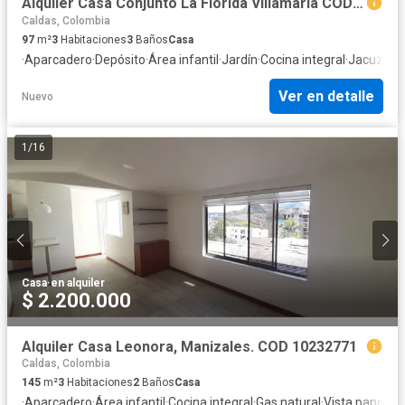
Alquiler Casa Conjunto La Florida Villamaría COD 10235681
Caldas, Colombia
97
m²
3
Habitaciones
3
Baños
Casa
·
Aparcadero
·
Depósito
·
Área infantil
·
Jardín
·
Cocina integral
·
Jacuzzi
·
G
Ver en detalle
Nuevo
1
/
16
Casa
·
en alquiler
$ 2.200.000
Alquiler Casa Leonora, Manizales. COD 10232771
Caldas, Colombia
145
m²
3
Habitaciones
2
Baños
Casa
·
Aparcadero
·
Área infantil
·
Cocina integral
·
Gas natural
·
Vista panorá