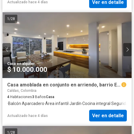
Ver en detalle
Actualizado hace 4 días
1
/
28
Casa
·
en alquiler
$ 10.000.000
Casa amoblada en conjunto en arriendo, barrio El Trébol, Manizales
Caldas, Colombia
4
Habitaciones
3
Baños
Casa
·
Balcón
·
Aparcadero
·
Área infantil
·
Jardín
·
Cocina integral
·
Seguridad p
Ver en detalle
Actualizado hace 4 días
1
/
28