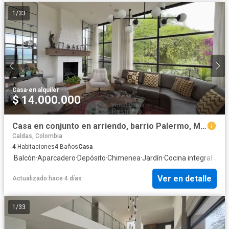
1
/
33
Casa
·
en alquiler
$ 14.000.000
Casa en conjunto en arriendo, barrio Palermo, Manizales
Caldas, Colombia
4
Habitaciones
4
Baños
Casa
·
Balcón
·
Aparcadero
·
Depósito
·
Chimenea
·
Jardín
·
Cocina integral
·
Jacu
Ver en detalle
Actualizado hace 4 días
1
/
33