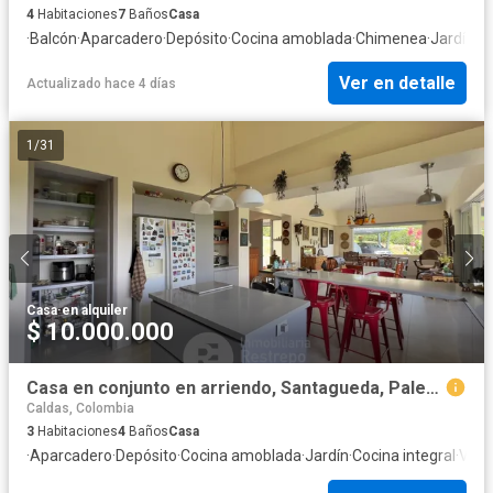
4
Habitaciones
7
Baños
Casa
·
Balcón
·
Aparcadero
·
Depósito
·
Cocina amoblada
·
Chimenea
·
Jardín
·
G
Ver en detalle
Actualizado hace 4 días
1
/
31
Casa
·
en alquiler
$ 10.000.000
Casa en conjunto en arriendo, Santagueda, Palestina
Caldas, Colombia
3
Habitaciones
4
Baños
Casa
·
Aparcadero
·
Depósito
·
Cocina amoblada
·
Jardín
·
Cocina integral
·
Vist