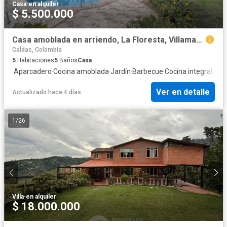
Casa
·
en alquiler
$ 5.500.000
Casa amoblada en arriendo, La Floresta, Villamaria
Caldas, Colombia
5
Habitaciones
5
Baños
Casa
·
Aparcadero
·
Cocina amoblada
·
Jardín
·
Barbecue
·
Cocina integral
·
Gas
Ver en detalle
Actualizado hace 4 días
1
/
26
Villa
·
en alquiler
$ 18.000.000