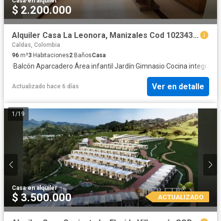
Casa
·
en alquiler
$ 2.200.000
Alquiler Casa La Leonora, Manizales Cod 10234338
Caldas, Colombia
96
m²
3
Habitaciones
2
Baños
Casa
·
Balcón
·
Aparcadero
·
Área infantil
·
Jardín
·
Gimnasio
·
Cocina integral
·
Ga
Ver en detalle
Actualizado hace 6 días
1
/
19
Casa
·
en alquiler
$ 3.500.000
ACTUALIZADO