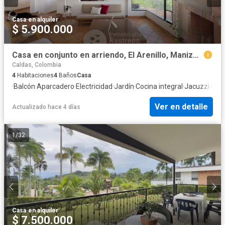
Casa
·
en alquiler
$ 5.900.000
Casa en conjunto en arriendo, El Arenillo, Manizales
Caldas, Colombia
4
Habitaciones
4
Baños
Casa
·
Balcón
·
Aparcadero
·
Electricidad
·
Jardín
·
Cocina integral
·
Jacuzzi
·
Gas 
Ver en detalle
Actualizado hace 4 días
1
/
32
Casa
·
en alquiler
$ 7.500.000