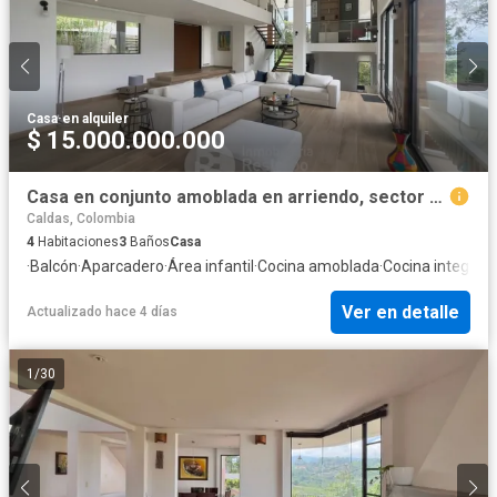
Casa
·
en alquiler
$ 15.000.000.000
Casa en conjunto amoblada en arriendo, sector San Bernardo.
Caldas, Colombia
4
Habitaciones
3
Baños
Casa
·
Balcón
·
Aparcadero
·
Área infantil
·
Cocina amoblada
·
Cocina integral
·
Ver en detalle
Actualizado hace 4 días
1
/
30