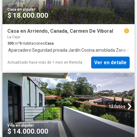
Casa
·
en alquiler
$ 18.000.000
Casa en Arriendo, Canada, Carmen De Viboral
La Ceja
300
m²
5
Habitaciones
Casa
·
Aparcadero
·
Seguridad privada
·
Jardín
·
Cocina amoblada
·
Zona de s
Ver en detalle
Actualizado hace más de 1 mes
en
Rentola
12 fotos
Villa
·
en alquiler
$ 14.000.000