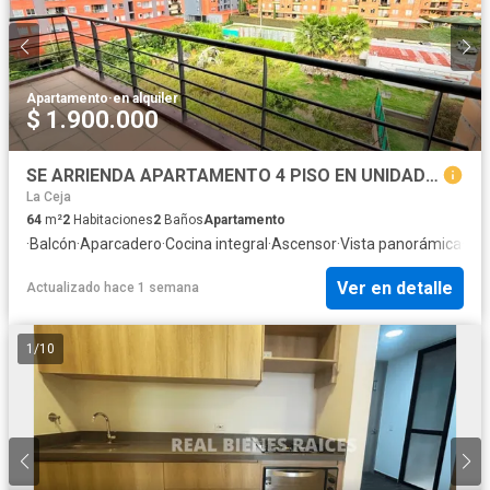
Apartamento
·
en alquiler
$ 1.900.000
SE ARRIENDA APARTAMENTO 4 PISO EN UNIDAD CERRADA
La Ceja
64
m²
2
Habitaciones
2
Baños
Apartamento
·
Balcón
·
Aparcadero
·
Cocina integral
·
Ascensor
·
Vista panorámica
·
Seg
Ver en detalle
Actualizado hace 1 semana
1
/
10