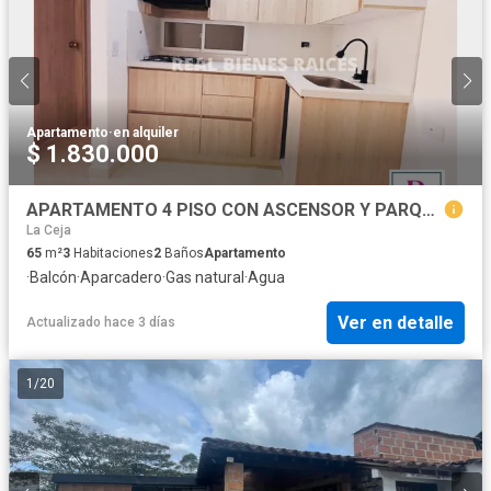
Apartamento
·
en alquiler
$ 1.830.000
APARTAMENTO 4 PISO CON ASCENSOR Y PARQUEADERO
La Ceja
65
m²
3
Habitaciones
2
Baños
Apartamento
·
Balcón
·
Aparcadero
·
Gas natural
·
Agua
Ver en detalle
Actualizado hace 3 días
1
/
20