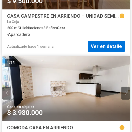
$ 9.500.000
CASA CAMPESTRE EN ARRIENDO – UNIDAD SEMICERRADA
La Ceja
200
m²
3
Habitaciones
3
Baños
Casa
·
Aparcadero
Ver en detalle
Actualizado hace 1 semana
1
/
15
Casa
·
en alquiler
$ 3.980.000
COMODA CASA EN ARRIENDO