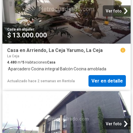
Ver foto
Casa
·
en alquiler
$ 13.000.000
Casa en Arriendo, La Ceja Yarumo, La Ceja
La Ceja
4.480
m²
5
Habitaciones
Casa
·
Aparcadero
·
Cocina integral
·
Balcón
·
Cocina amoblada
Ver en detalle
Actualizado hace 2 semanas
en
Rentola
Ver foto