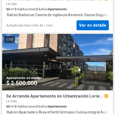
La Ceja
64
m²
2
Habitaciones
2
Baños
Apartamento
·
Balcón
·
Barbecue
·
Caseta de vigilancia
·
Ascensor
·
Sauna
·
Seguridad p
Ver en detalle
Actualizado hace más de 1 mes
1
/
10
Apartamento
·
en alquiler
$ 2.500.000
Se Arrienda Apartamento en Urbanización Loriet - La Ceja
La Ceja
60
m²
2
Habitaciones
2
Baños
Apartamento
·
Balcón
·
Aparcadero
·
Área infantil
·
Gimnasio
·
Cocina integral
·
Ascenso