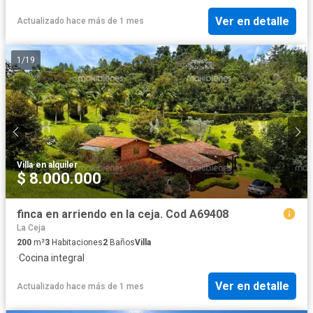
Ver en detalle
Actualizado hace más de 1 mes
1
/
19
Villa
·
en alquiler
$ 8.000.000
finca en arriendo en la ceja. Cod A69408
La Ceja
200
m²
3
Habitaciones
2
Baños
Villa
·
Cocina integral
Ver en detalle
Actualizado hace más de 1 mes