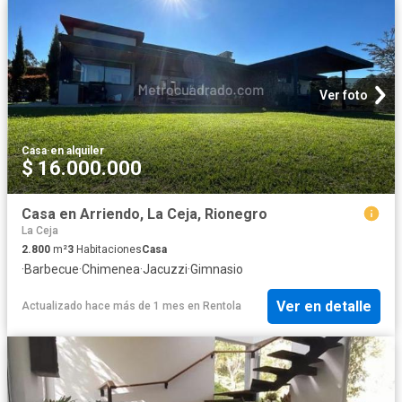
Ver foto
Casa
·
en alquiler
$ 16.000.000
Casa en Arriendo, La Ceja, Rionegro
La Ceja
2.800
m²
3
Habitaciones
Casa
·
Barbecue
·
Chimenea
·
Jacuzzi
·
Gimnasio
Ver en detalle
Actualizado hace más de 1 mes
en
Rentola