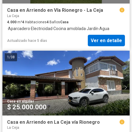
Casa en Arriendo en Vía Rionegro - La Ceja
La Ceja
4.000
m²
4
Habitaciones
4
Baños
Casa
·
Aparcadero
·
Electricidad
·
Cocina amoblada
·
Jardín
·
Agua
Ver en detalle
Actualizado hace 5 días
1
/
38
Casa
·
en alquiler
$ 25.000.000
Casa en Arriendo en La Ceja vía Rionegro
La Ceja