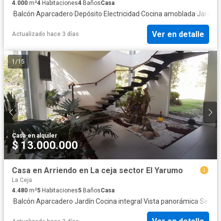
4.000
m²
4
Habitaciones
4
Baños
Casa
·
Balcón
·
Aparcadero
·
Depósito
·
Electricidad
·
Cocina amoblada
·
Jardín
·
Ver en detalle
Actualizado hace 3 días
1
/
15
Casa
·
en alquiler
$ 13.000.000
Casa en Arriendo en La ceja sector El Yarumo
La Ceja
4.480
m²
5
Habitaciones
5
Baños
Casa
·
Balcón
·
Aparcadero
·
Jardín
·
Cocina integral
·
Vista panorámica
·
Seguri