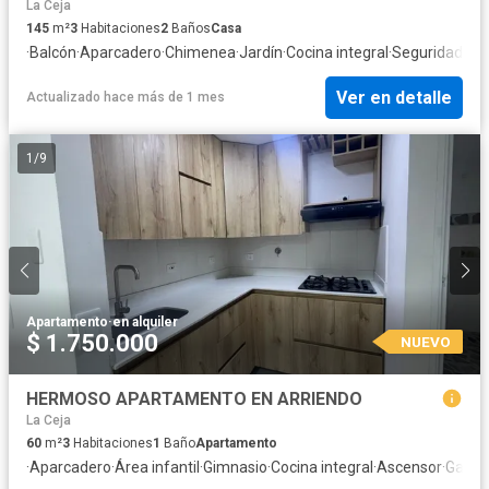
La Ceja
145
m²
3
Habitaciones
2
Baños
Casa
·
Balcón
·
Aparcadero
·
Chimenea
·
Jardín
·
Cocina integral
·
Seguridad pri
Ver en detalle
Actualizado hace más de 1 mes
1
/
9
Apartamento
·
en alquiler
$ 1.750.000
NUEVO
HERMOSO APARTAMENTO EN ARRIENDO
La Ceja
60
m²
3
Habitaciones
1
Baño
Apartamento
·
Aparcadero
·
Área infantil
·
Gimnasio
·
Cocina integral
·
Ascensor
·
Gas na