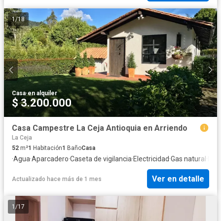
1
/
18
Casa
·
en alquiler
$ 3.200.000
Casa Campestre La Ceja Antioquia en Arriendo
La Ceja
52
m²
1
Habitación
1
Baño
Casa
·
Agua
·
Aparcadero
·
Caseta de vigilancia
·
Electricidad
·
Gas natural
·
Inte
Ver en detalle
Actualizado hace más de 1 mes
1
/
17