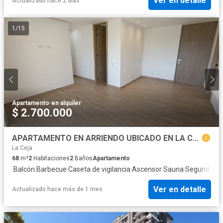
Ver en detalle
Actualizado hace 2 días
1
/
15
Apartamento
·
en alquiler
$ 2.700.000
APARTAMENTO EN ARRIENDO UBICADO EN LA CEJA SECTOR DON DIEGO
La Ceja
68
m²
2
Habitaciones
2
Baños
Apartamento
·
Balcón
·
Barbecue
·
Caseta de vigilancia
·
Ascensor
·
Sauna
·
Seguridad p
Ver en detalle
Actualizado hace más de 1 mes