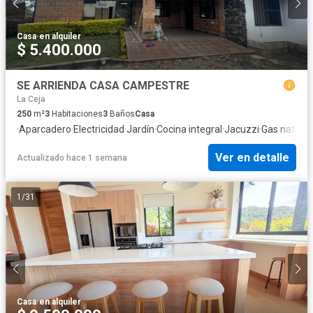
Casa
·
en alquiler
$ 5.400.000
SE ARRIENDA CASA CAMPESTRE
La Ceja
250
m²
3
Habitaciones
3
Baños
Casa
·
Aparcadero
·
Electricidad
·
Jardín
·
Cocina integral
·
Jacuzzi
·
Gas natural
Ver en detalle
Actualizado hace 1 semana
1
/
31
Casa
·
en alquiler