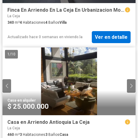
Finca En Arriendo En La Ceja En Urbanizacion Monte Carlo A386854
La Ceja
340
m²
4
Habitaciones
4
Baños
Villa
Ver en detalle
Actualizado hace 0 semanas
en
viviendo.la
1
/
10
Casa
·
en alquiler
$ 25.000.000
Casa en Arriendo Antioquia La Ceja
La Ceja
460
m²
3
Habitaciones
3
Baños
Casa