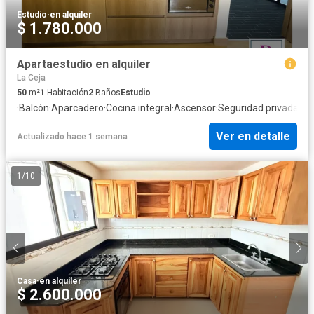
Estudio
·
en alquiler
$ 1.780.000
Apartaestudio en alquiler
La Ceja
50
m²
1
Habitación
2
Baños
Estudio
·
Balcón
·
Aparcadero
·
Cocina integral
·
Ascensor
·
Seguridad privada
·
Ag
Ver en detalle
Actualizado hace 1 semana
1
/
10
Casa
·
en alquiler
$ 2.600.000