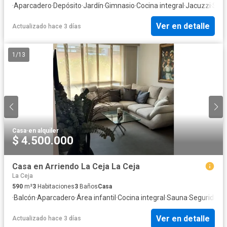
·
Aparcadero
·
Depósito
·
Jardín
·
Gimnasio
·
Cocina integral
·
Jacuzzi
·
Segu
Ver en detalle
Actualizado hace 3 días
1
/
13
Casa
·
en alquiler
$ 4.500.000
Casa en Arriendo La Ceja La Ceja
La Ceja
590
m²
3
Habitaciones
3
Baños
Casa
·
Balcón
·
Aparcadero
·
Área infantil
·
Cocina integral
·
Sauna
·
Seguridad p
Ver en detalle
Actualizado hace 3 días