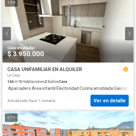
1
/
14
Casa
·
en alquiler
$ 3.950.000
CASA UNIFAMILIAR EN ALQUILER
La Ceja
144
m²
3
Habitaciones
2
Baños
Casa
·
Aparcadero
·
Área infantil
·
Electricidad
·
Cocina amoblada
·
Gas natural
Ver en detalle
Actualizado hace 1 semana
1
/
11