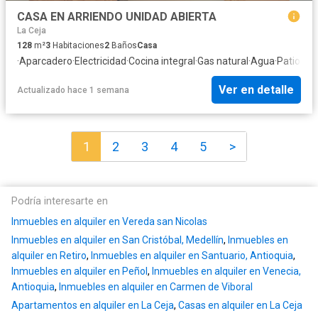
CASA EN ARRIENDO UNIDAD ABIERTA
La Ceja
128
m²
3
Habitaciones
2
Baños
Casa
·
Aparcadero
·
Electricidad
·
Cocina integral
·
Gas natural
·
Agua
·
Patio
Ver en detalle
Actualizado hace 1 semana
1
2
3
4
5
>
Podría interesarte en
Inmuebles en alquiler en Vereda san Nicolas
Inmuebles en alquiler en San Cristóbal, Medellín
,
Inmuebles en
alquiler en Retiro
,
Inmuebles en alquiler en Santuario, Antioquia
,
Inmuebles en alquiler en Peñol
,
Inmuebles en alquiler en Venecia,
Antioquia
,
Inmuebles en alquiler en Carmen de Viboral
Apartamentos en alquiler en La Ceja
,
Casas en alquiler en La Ceja