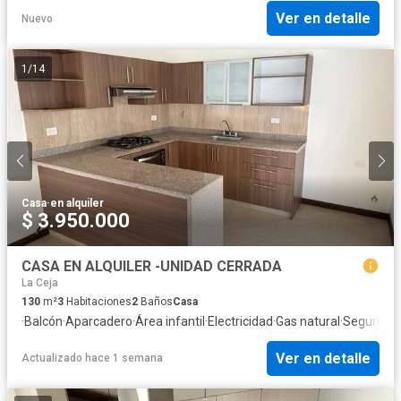
Ver en detalle
Nuevo
1
/
14
Casa
·
en alquiler
$ 3.950.000
CASA EN ALQUILER -UNIDAD CERRADA
La Ceja
130
m²
3
Habitaciones
2
Baños
Casa
·
Balcón
·
Aparcadero
·
Área infantil
·
Electricidad
·
Gas natural
·
Seguridad
Ver en detalle
Actualizado hace 1 semana