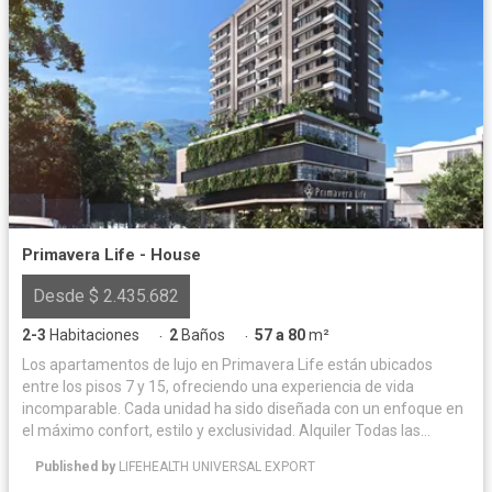
Primavera Life - House
Desde $ 2.435.682
2-3
Habitaciones
2
Baños
57 a 80
m²
·
·
Los apartamentos de lujo en Primavera Life están ubicados
entre los pisos 7 y 15, ofreciendo una experiencia de vida
incomparable. Cada unidad ha sido diseñada con un enfoque en
el máximo confort, estilo y exclusividad. Alquiler Todas las
unidades inmobiliarias (locales, oficinas, apartamentos,
Published by
LIFEHEALTH UNIVERSAL EXPORT
parqueaderos y cuartos útiles) estarán disponibles para alquiler,