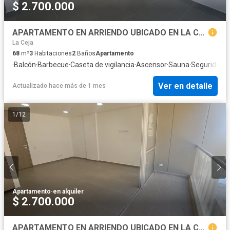
$ 2.700.000
APARTAMENTO EN ARRIENDO UBICADO EN LA CEJA SECTOR DON DIEGO
La Ceja
68
m²
3
Habitaciones
2
Baños
Apartamento
·
Balcón
·
Barbecue
·
Caseta de vigilancia
·
Ascensor
·
Sauna
·
Seguridad p
Ver en detalle
Actualizado hace más de 1 mes
1
/
12
Apartamento
·
en alquiler
$ 2.700.000
APARTAMENTO EN ARRIENDO UBICADO EN LA CEJA SECTOR DON DIEGO