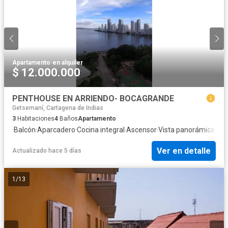
Apartamento
·
en alquiler
$ 12.000.000
PENTHOUSE EN ARRIENDO- BOCAGRANDE
Getsemaní, Cartagena de Indias
3
Habitaciones
4
Baños
Apartamento
·
Balcón
·
Aparcadero
·
Cocina integral
·
Ascensor
·
Vista panorámica
·
Pis
Ver en detalle
Actualizado hace 5 días
1
/
13