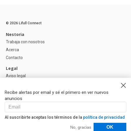
© 2026 Lifull Connect
Nestoria
Trabaja con nosotros
Acerca
Contacto
Legal
Aviso legal
Política de Privacidad
Política de Cookies
Recibe alertas por email y sé el primero en ver nuevos
anuncios
Ayuda
Preguntas
Al suscribirte aceptas los términos de la
política de privacidad
Nuestros Partners
Filtros
OK
No, gracias