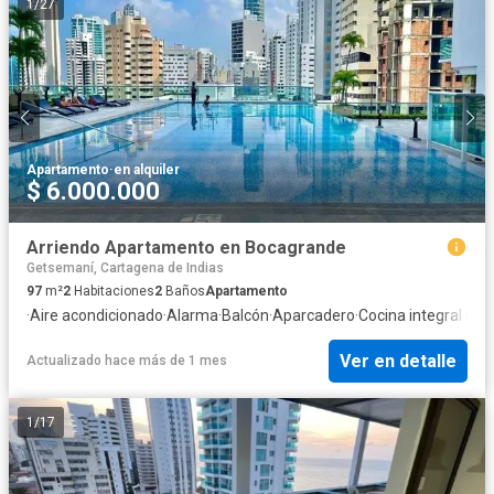
1
/
27
Apartamento
·
en alquiler
$ 6.000.000
Arriendo Apartamento en Bocagrande
Getsemaní, Cartagena de Indias
97
m²
2
Habitaciones
2
Baños
Apartamento
·
Aire acondicionado
·
Alarma
·
Balcón
·
Aparcadero
·
Cocina integral
·
Inte
Ver en detalle
Actualizado hace más de 1 mes
1
/
17