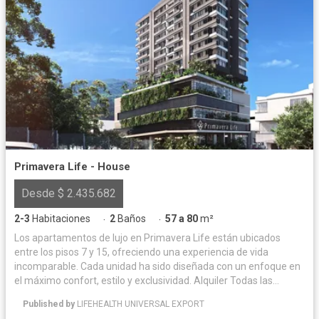
Primavera Life - House
Desde $ 2.435.682
2-3
Habitaciones
2
Baños
57 a 80
m²
·
·
Los apartamentos de lujo en Primavera Life están ubicados
entre los pisos 7 y 15, ofreciendo una experiencia de vida
incomparable. Cada unidad ha sido diseñada con un enfoque en
el máximo confort, estilo y exclusividad. Alquiler Todas las
unidades inmobiliarias (locales, oficinas, apartamentos,
Published by
LIFEHEALTH UNIVERSAL EXPORT
parqueaderos y cuartos útiles) estarán disponibles para alquiler,