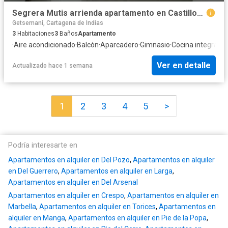
Segrera Mutis arrienda apartamento en Castillogrande
Getsemaní, Cartagena de Indias
3
Habitaciones
3
Baños
Apartamento
·
Aire acondicionado
·
Balcón
·
Aparcadero
·
Gimnasio
·
Cocina integral
·
A
Ver en detalle
Actualizado hace 1 semana
1
2
3
4
5
>
Podría interesarte en
Apartamentos en alquiler en Del Pozo
,
Apartamentos en alquiler
en Del Guerrero
,
Apartamentos en alquiler en Larga
,
Apartamentos en alquiler en Del Arsenal
Apartamentos en alquiler en Crespo
,
Apartamentos en alquiler en
Marbella
,
Apartamentos en alquiler en Torices
,
Apartamentos en
alquiler en Manga
,
Apartamentos en alquiler en Pie de la Popa
,