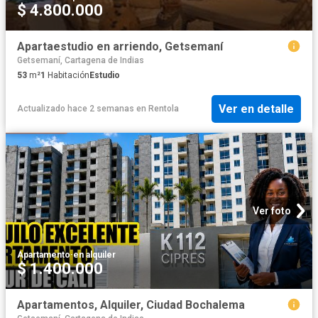
$ 4.800.000
Apartaestudio en arriendo, Getsemaní
Getsemaní, Cartagena de Indias
53
m²
1
Habitación
Estudio
Ver en detalle
Actualizado hace 2 semanas
en
Rentola
Ver foto
Apartamento
·
en alquiler
$ 1.400.000
Apartamentos, Alquiler, Ciudad Bochalema