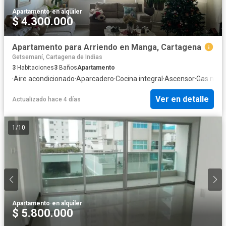
Apartamento
·
en alquiler
$ 4.300.000
Apartamento para Arriendo en Manga, Cartagena
Getsemaní, Cartagena de Indias
3
Habitaciones
3
Baños
Apartamento
·
Aire acondicionado
·
Aparcadero
·
Cocina integral
·
Ascensor
·
Gas natur
Ver en detalle
Actualizado hace 4 días
1
/
10
Apartamento
·
en alquiler
$ 5.800.000