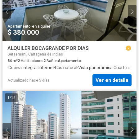
Apartamento
·
en alquiler
$ 380.000
ALQUILER BOCAGRANDE POR DIAS
Getsemaní, Cartagena de Indias
84
m²
2
Habitaciones
2
Baños
Apartamento
·
Cocina integral
·
Internet
·
Gas natural
·
Vista panorámica
·
Cuarto de ser
Ver en detalle
Actualizado hace 5 días
1
/
15