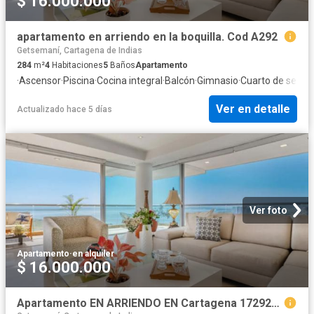
$ 16.000.000
apartamento en arriendo en la boquilla. Cod A292
Getsemaní, Cartagena de Indias
284
m²
4
Habitaciones
5
Baños
Apartamento
·
Ascensor
·
Piscina
·
Cocina integral
·
Balcón
·
Gimnasio
·
Cuarto de servic
Ver en detalle
Actualizado hace 5 días
Ver foto
Apartamento
·
en alquiler
$ 16.000.000
Apartamento EN ARRIENDO EN Cartagena 172920 $16.000.000