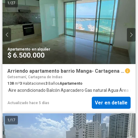
1
/
27
Apartamento
·
en alquiler
$ 6.500.000
Arriendo apartamento barrio Manga- Cartagena de Indias
Getsemaní, Cartagena de Indias
138
m²
3
Habitaciones
3
Baños
Apartamento
·
Aire acondicionado
·
Balcón
·
Aparcadero
·
Gas natural
·
Agua
·
Área infan
Ver en detalle
Actualizado hace 5 días
1
/
17