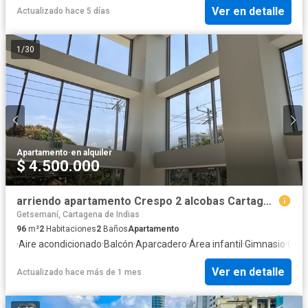
Ver en detalle
Actualizado hace 5 días
1
/
30
Apartamento
·
en alquiler
$ 4.500.000
arriendo apartamento Crespo 2 alcobas Cartagena Crespo Ocean Life
Getsemaní, Cartagena de Indias
96
m²
2
Habitaciones
2
Baños
Apartamento
·
Aire acondicionado
·
Balcón
·
Aparcadero
·
Área infantil
·
Gimnasio
·
Coci
Ver en detalle
Actualizado hace más de 1 mes