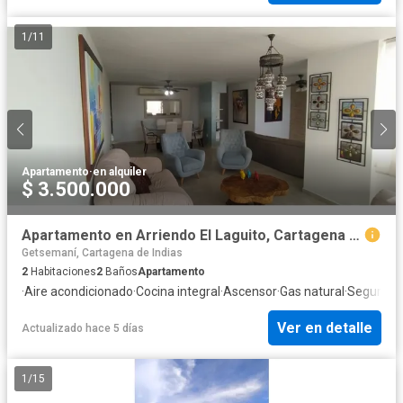
1
/
11
Apartamento
·
en alquiler
$ 3.500.000
Apartamento en Arriendo El Laguito, Cartagena de Indias
Getsemaní, Cartagena de Indias
2
Habitaciones
2
Baños
Apartamento
·
Aire acondicionado
·
Cocina integral
·
Ascensor
·
Gas natural
·
Seguridad
Ver en detalle
Actualizado hace 5 días
1
/
15