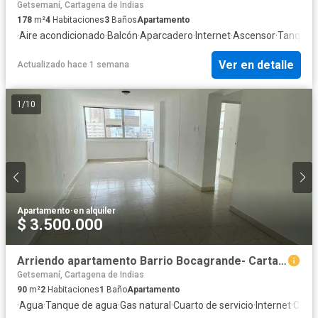
Getsemaní, Cartagena de Indias
178
m²
4
Habitaciones
3
Baños
Apartamento
·
Aire acondicionado
·
Balcón
·
Aparcadero
·
Internet
·
Ascensor
·
Tanque 
Ver en detalle
Actualizado hace 1 semana
1
/
10
Apartamento
·
en alquiler
$ 3.500.000
Arriendo apartamento Barrio Bocagrande- Cartagena de Indias
Getsemaní, Cartagena de Indias
90
m²
2
Habitaciones
1
Baño
Apartamento
·
Agua
·
Tanque de agua
·
Gas natural
·
Cuarto de servicio
·
Internet
·
Cocin