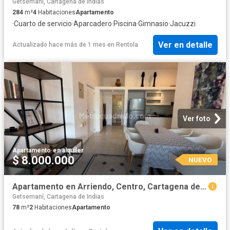
Getsemaní, Cartagena de Indias
284
m²
4
Habitaciones
Apartamento
·
Cuarto de servicio
·
Aparcadero
·
Piscina
·
Gimnasio
·
Jacuzzi
Ver en detalle
Actualizado hace más de 1 mes
en
Rentola
Ver foto
Apartamento
·
en alquiler
$ 8.000.000
NUEVO
Apartamento en Arriendo, Centro, Cartagena de Indias
Getsemaní, Cartagena de Indias
78
m²
2
Habitaciones
Apartamento