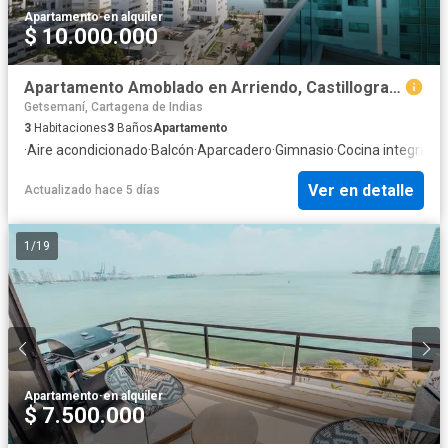
Apartamento
·
en alquiler
$ 10.000.000
Apartamento Amoblado en Arriendo, Castillogrande
Getsemaní, Cartagena de Indias
3
Habitaciones
3
Baños
Apartamento
·
Aire acondicionado
·
Balcón
·
Aparcadero
·
Gimnasio
·
Cocina integral
·
A
Ver en detalle
Actualizado hace 5 días
1
/
19
Apartamento
·
en alquiler
$ 7.500.000