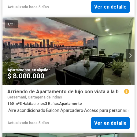
Ver en detalle
Actualizado hace 5 días
1
/
21
Apartamento
·
en alquiler
$ 8.000.000
Arriendo de Apartamento de lujo con vista a la bahía de manga.
Getsemaní, Cartagena de Indias
160
m²
3
Habitaciones
3
Baños
Apartamento
·
Aire acondicionado
·
Balcón
·
Aparcadero
·
Acceso para personas con 
Ver en detalle
Actualizado hace 5 días