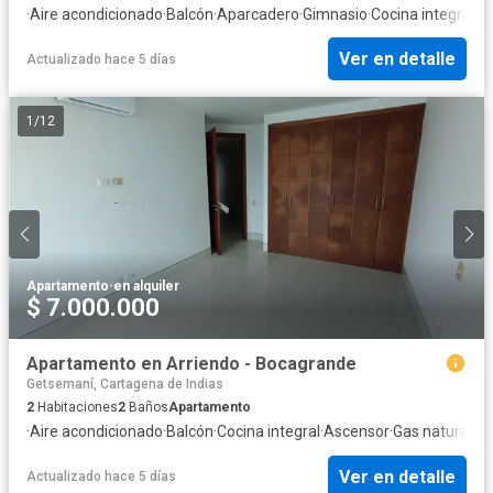
·
Aire acondicionado
·
Balcón
·
Aparcadero
·
Gimnasio
·
Cocina integral
·
A
Ver en detalle
Actualizado hace 5 días
1
/
12
Apartamento
·
en alquiler
$ 7.000.000
Apartamento en Arriendo - Bocagrande
Getsemaní, Cartagena de Indias
2
Habitaciones
2
Baños
Apartamento
·
Aire acondicionado
·
Balcón
·
Cocina integral
·
Ascensor
·
Gas natural
·
Vi
Ver en detalle
Actualizado hace 5 días