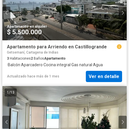
Apartamento
·
en alquiler
$ 5.500.000
Apartamento para Arriendo en Castillogrande
Getsemaní, Cartagena de Indias
3
Habitaciones
2
Baños
Apartamento
·
Balcón
·
Aparcadero
·
Cocina integral
·
Gas natural
·
Agua
Ver en detalle
Actualizado hace más de 1 mes
1
/
13