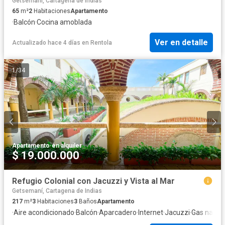
Getsemaní, Cartagena de Indias
65
m²
2
Habitaciones
Apartamento
·
Balcón
·
Cocina amoblada
Ver en detalle
Actualizado hace 4 días
en
Rentola
1
/
34
Apartamento
·
en alquiler
$ 19.000.000
Refugio Colonial con Jacuzzi y Vista al Mar
Getsemaní, Cartagena de Indias
217
m²
3
Habitaciones
3
Baños
Apartamento
·
Aire acondicionado
·
Balcón
·
Aparcadero
·
Internet
·
Jacuzzi
·
Gas natura