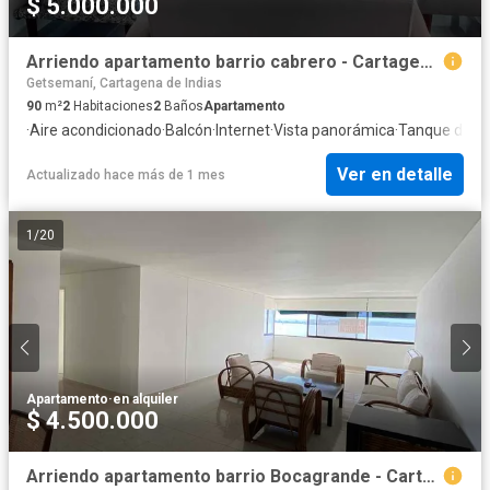
$ 5.000.000
Arriendo apartamento barrio cabrero - Cartagena de Indias
Getsemaní, Cartagena de Indias
90
m²
2
Habitaciones
2
Baños
Apartamento
·
Aire acondicionado
·
Balcón
·
Internet
·
Vista panorámica
·
Tanque de a
Ver en detalle
Actualizado hace más de 1 mes
1
/
20
Apartamento
·
en alquiler
$ 4.500.000
Arriendo apartamento barrio Bocagrande - Cartagena de Indias / 3 habitaciones