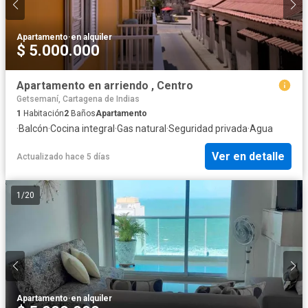
Apartamento
·
en alquiler
$ 5.000.000
Apartamento en arriendo , Centro
Getsemaní, Cartagena de Indias
1
Habitación
2
Baños
Apartamento
·
Balcón
·
Cocina integral
·
Gas natural
·
Seguridad privada
·
Agua
Ver en detalle
Actualizado hace 5 días
1
/
20
Apartamento
·
en alquiler