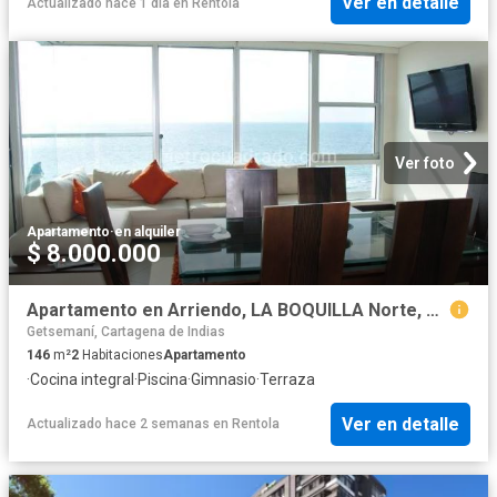
Ver en detalle
Actualizado hace 1 día
en
Rentola
Ver foto
Apartamento
·
en alquiler
$ 8.000.000
Apartamento en Arriendo, LA BOQUILLA Norte, Cartagena de Indias
Getsemaní, Cartagena de Indias
146
m²
2
Habitaciones
Apartamento
·
Cocina integral
·
Piscina
·
Gimnasio
·
Terraza
Ver en detalle
Actualizado hace 2 semanas
en
Rentola