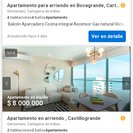
Apartamento para arriendo en Bocagrande, Cartagena de Indias
Getsemaní, Cartagena de Indias
4
Habitaciones
4
Baños
Apartamento
·
Balcón
·
Aparcadero
·
Cocina integral
·
Ascensor
·
Gas natural
·
Vista pa
Ver en detalle
Actualizado hace 5 días
1
/
14
Apartamento
·
en alquiler
$ 8.000.000
Apartamento en arriendo , Castillogrande
Getsemaní, Cartagena de Indias
2
Habitaciones
2
Baños
Apartamento