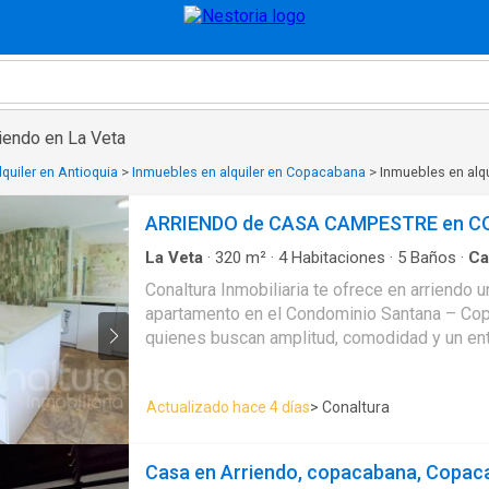
iendo en La Veta
quiler en Antioquia
>
Inmuebles en alquiler en Copacabana
>
Inmuebles en alqu
ARRIENDO de CASA CAMPESTRE en 
La Veta
·
320
m²
·
4
Habitaciones
·
5
Baños
·
Ca
Conaltura Inmobiliaria te ofrece en arriendo 
apartamento en el Condominio Santana – Cop
quienes buscan amplitud, comodidad y un en
naturaleza. Con 320 m², este hogar cuenta co
baños, balcón, sala comedor, estudio y cocina
Actualizado hace 4 días
> Conaltura
además de parqueadero cubierto y cuarto úti
amplios y bien distribuidos te brindan el co
para disfrutar con tu familia, con piscina priv
Casa en Arriendo, copacabana, Copac
parqueadero privado, zonas verde en conjunt