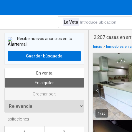
2.207 casas en arr
Recibe nuevos anuncios en tu
email
Inicio
>
Inmuebles en al
Guardar búsqueda
En venta
En alquiler
Ordenar por:
1
/
26
Habitaciones