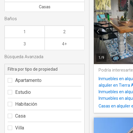
Casas
Baños
1
2
3
4+
Búsqueda Avanzada
1
/
9
Filtra por tipo de propiedad
Podría interesart
Inmuebles en alqui
Apartamento
alquiler en Tierra
Estudio
Inmuebles en alqui
Inmuebles en alqui
Habitación
Casas en alquiler 
Casa
Villa