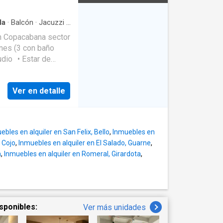
la
·
Balcón
·
Jacuzzi
·
n Copacabana sector
udio • Estar de
 eléctrica y
a de ropas •
Ver en detalle
adero doble
+ agua veredal •
 3.350 m² • 1 nivel
na, Vereda
La Veta
ebles en alquiler en San Felix, Bello
,
Inmuebles en
asco urbano, ideal
 Cojo
,
Inmuebles en alquiler en El Salado, Guarne
,
al sin
a
,
Inmuebles en alquiler en Romeral, Girardota
,
ndo amplios espacios
itaciones, tres de
mplado. Las áreas
tudio y estar de
sponibles:
Ver más unidades
 numerosas o