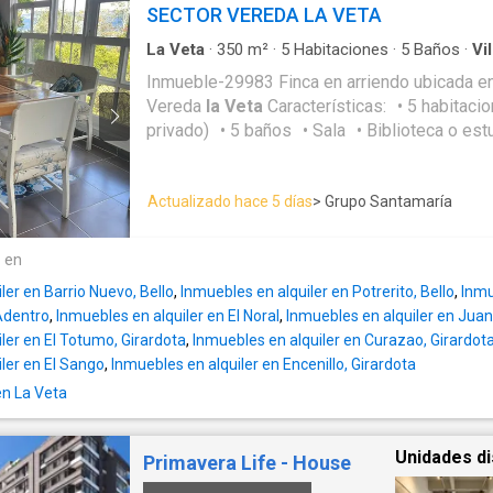
SECTOR VEREDA LA VETA
La Veta
·
350
m²
·
5
Habitaciones
·
5
Baños
·
Vil
Terraza
·
Agua
·
Patio
Inmueble-29983 Finca en arriendo ubicada e
Vereda
la Veta
Características: • 5 habitaciones (3 con baño
privado) • 5 baños • Sala • Biblioteca o est
alcobas • Cocina abierta integral con cubierta
campana • Mesón en acero inoxidable • Zon
Actualizado hace 5 días
> Grupo Santamaría
Balcón • Terraza • Patio • Jardín • Parque
paralelo • Red de gas • Servicios públicos 
Área construida: 350 m² • Área total de lote:
e en
Descripción: Finca en arriendo en Copacaba
ler en Barrio Nuevo, Bello
,
Inmuebles en alquiler en Potrerito, Bello
,
Inmu
(Km 4.5), ubicada a tan solo 15 minutos del c
 Adentro
,
Inmuebles en alquiler en El Noral
,
Inmuebles en alquiler en Juan
para quienes desean vivir en un entorno natur
ler en El Totumo, Girardota
,
Inmuebles en alquiler en Curazao, Girardot
desconectarse de la ciudad. La propiedad cuenta con 350 m²
ler en El Sango
,
Inmuebles en alquiler en Encenillo, Girardota
construidos en un lote de 3.350 m², ofrecie
en La Veta
interiores y exteriores. Dispone de cinco hab
ellas con baño privado y cabina en vidrio te
sociales incluyen sala amplia, biblioteca o es
Unidades di
Primavera Life - House
alcobas, brindando comodidad para familias