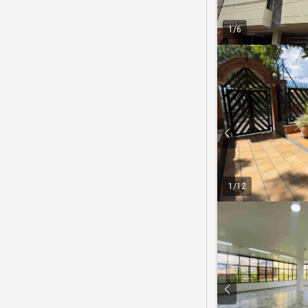
1
/
6
1
/
12