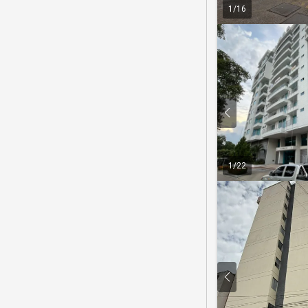
1
/
16
1
/
22