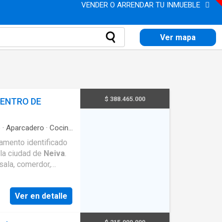
VENDER O ARRENDAR TU INMUEBLE
Ver mapa
$ 388.465.000
CENTRO DE
o
·
Aparcadero
·
Cocina
mento identificado
 la ciudad de
Neiva
.
sala, comerdor,
ropas y terraza. El
o del banco popular,
Ver en detalle
l centro de la ciudad
la carrera 4ª, frente