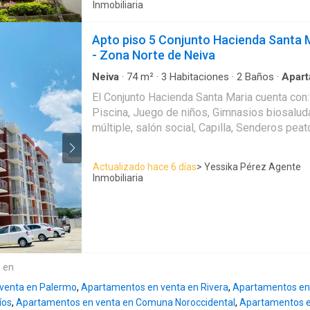
funcional • Zona de labores • Garaje privado •
Inmobiliaria
• Año de construcción: 1992 • Administración: $716.
estratégica en el sector, ideal para vivienda f
Apto piso 5 Conjunto Hacienda Santa 
gracias a su cercanía a zonas comerciales, tr
- Zona Norte de Neiva
Listo para habitar. Contáctame para más inf
visita.
Neiva
·
74
m²
·
3
Habitaciones
·
2
Baños
·
Apar
acondicionado
·
Balcón
·
Aparcadero
·
Cocina in
El Conjunto Hacienda Santa Maria cuenta con:
Vista panorámica
·
Agua
·
Tanque de agua
·
Área
Piscina, Juego de niños, Gimnasios biosalud
personas con discapacidad
·
Jardín
·
Barbecue
Ascensor
·
Seguridad privada
·
Piscina
·
Vigilant
múltiple, salón social, Capilla, Senderos pe
Hermosos Apartamentos Ubicados en Zona No
Cerrado, Barrio Madrigal, lugar tranquilo, muy
Actualizado hace 6 días
> Yessika Pérez Agente
Comercial Único.
Inmobiliaria
e en
venta en Palermo
,
Apartamentos en venta en Rivera
,
Apartamentos en
íos
,
Apartamentos en venta en Comuna Noroccidental
,
Apartamentos e