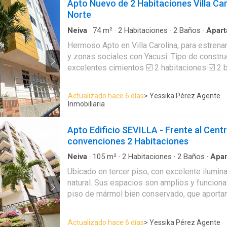
Apto Nuevo de 2 Habitaciones Villa Ca
Norte
Neiva
·
74
m²
·
2
Habitaciones
·
2
Baños
·
Apar
Aparcadero
·
Cocina integral
·
Jacuzzi
·
Gas natu
Hermoso Apto en Villa Carolina, para estren
agua
·
Vigilante
y zonas sociales con Yacusi. Tipo de construcción clásica con
excelentes cimientos ☑️ 2 habitaciones ☑️ 2 
☑️Estrato 2 ☑️Parqueadero sótano ☑️Depósito Administración:
$165.000
Actualizado hace 6 días
> Yessika Pérez Agente
Inmobiliaria
Apto Edificio SEVILLA - Frente al Cent
convenciones 2 Habitaciones
Neiva
·
105
m²
·
2
Habitaciones
·
2
Baños
·
Apa
acondicionado
·
Balcón
·
Aparcadero
·
Cocina in
Ubicado en tercer piso, con excelente ilumina
Vista panorámica
·
Cuarto de servicio
·
Terraza
natural. Sus espacios son amplios y funcion
agua
·
Acceso para personas con discapacidad
·
Seguridad privada
·
Piscina
piso de mármol bien conservado, que aportan
durabilidad. Características del inmueble: • Área: 105 m² • 2
habitaciones • 2 baños • Sala amplia con acc
Actualizado hace 6 días
> Yessika Pérez Agente