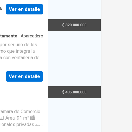
uatro habitaciones,
Ver en detalle
IA
es balcones que
atural. Una excelente
ón estratégica en la
$ 320.000.000
rtamento
·
Aparcadero
por ser uno de los
no que integra la
a con ventanería de
 calor interior y
 ser ambientalmente
Ver en detalle
ensor, lobby de
$ 435.000.000
 habitación principal
 con división en
ría. Excelente
a Cámara de Comercio
📐 Área: 91 m² 🏙️
icionales privadas 🚗
l para profesionales