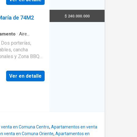
 Depósito • Estrato 4
000 Ubicación
amiliar o inversión,
$ 240.000.000
María de 74M2
ansporte y servicios.
ormación o agendar
tamento
·
Aire
tegral
·
Gas natural
·
 Dos porterías,
 infantil
·
Acceso para
ables, cancha
·
Caseta de vigilancia
·
e
atonales y Zona BBQ
rte, en Conjunto
 cerca a Centro
Ver en detalle
 venta en Comuna Centro
,
Apartamentos en venta
n venta en Comuna Oriente
,
Apartamentos en