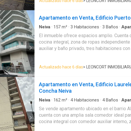
Actualizado hace 6 días
> LEONCORT INMOBILIAR
24/7
Apartamento en Venta, Edificio Puert
Neiva
·
157
m²
·
3
Habitaciones
·
3
Baños
·
Apa
acondicionado
·
Aparcadero
·
Ascensor
·
Balcó
El inmueble ofrece espacios amplio. Cuenta 
integral
·
Cuarto de servicio
·
Gas natural
·
Gimna
cocina integral, zona de ropas independiente
Tanque de agua
·
Vista panorámica
auxiliar y baño privado, tres habitaciones con 
acondicionado, tres baños, dos balcones idea
del aire libre, dos parqueaderos y un depósit
Actualizado hace 6 días
> LEONCORT INMOBILIAR
conjunto ofrece completas zonas comunes co
gimnasio, parque infantil, terraza con zona BB
Apartamento en Venta, Edificio Laurele
Concha Neiva
Neiva
·
162
m²
·
4
Habitaciones
·
4
Baños
·
Apa
Aparcadero
·
Ascensor
·
Balcón
·
Cuarto de serv
Se vende apartamento ubicado en el barrio Al
Gimnasio
·
Piscina
·
Seguridad privada
·
Tanque 
cuenta con una amplia sala comedor ideal para
cocina integral con comedor auxiliar interno,
de servicio, además de un hall de habitacion