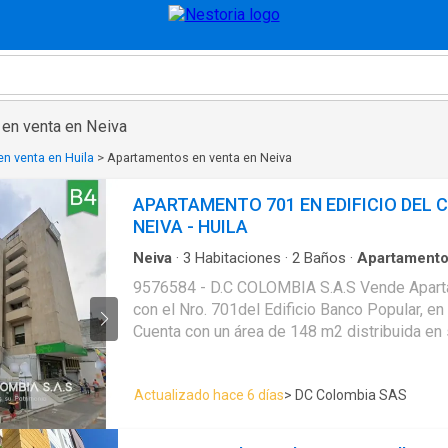
en venta en Neiva
n venta en Huila
>
Apartamentos en venta en Neiva
APARTAMENTO 701 EN EDIFICIO DEL 
NEIVA - HUILA
Neiva
·
3
Habitaciones
·
2
Baños
·
Apartament
integral
·
Ascensor
·
Gas natural
·
Agua
9576584 - D.C COLOMBIA S.A.S Vende Aparta
con el Nro. 701del Edificio Banco Popular, en
Cuenta con un área de 148 m2 distribuida en 
habitaciones, baños, cocina integral, zona de 
apartamento ubicado en el 7° piso del edifici
Actualizado hace 6 días
> DC Colombia SAS
el cual a su vez se encuentra localizado en e
de
Neiva
, con frente sobre la calle7ª y sobre 
al parque principal de la ciudad.