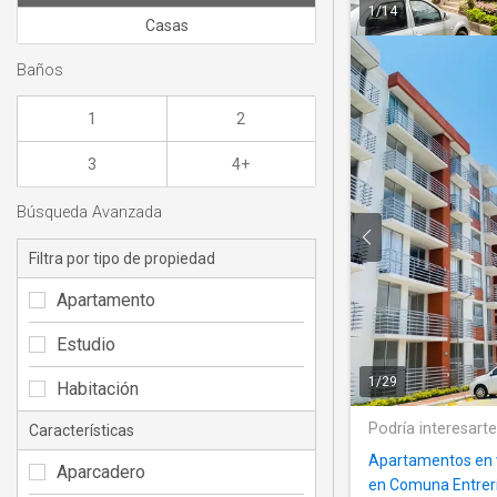
1
/
14
Casas
Baños
1
2
3
4+
Búsqueda Avanzada
Filtra por tipo de propiedad
Apartamento
Estudio
1
/
29
Habitación
Podría interesart
Características
Apartamentos en 
Aparcadero
en Comuna Entrer