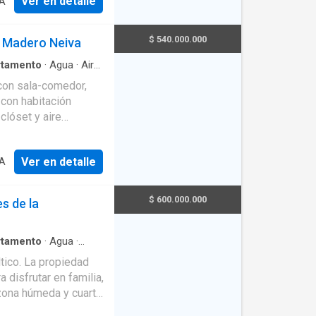
Ver en detalle
IA
$ 540.000.000
o Madero Neiva
rtamento
·
Agua
·
Aire
n
·
Barbecue
·
Cocina
con sala-comedor,
sio
·
Piscina
·
Sauna
·
 con habitación
clóset y aire
les para disfrutar
o. Además, el
Ver en detalle
IA
mo piscina, sauna,
Q y salón social.
$ 600.000.000
s de la
rtamento
·
Agua
·
icio
·
Gas natural
·
tico. La propiedad
de agua
 disfrutar en familia,
 zona húmeda y cuarto
es que distribuye de