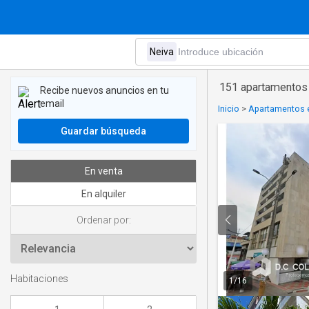
151 apartamentos 
Recibe nuevos anuncios en tu
email
Inicio
>
Apartamentos e
Guardar búsqueda
En venta
En alquiler
Ordenar por:
Habitaciones
1
/
16