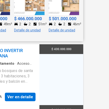
.000
$ 466.000.000
$ 501.000.000
49m²
2
2
51m²
2
2
46m²
idad
Detalle de unidad
Detalle de unidad
$ 430.000.000
O INVERTIR
 ANA
rtamento
·
Acceso
condicionado
·
o bosques de santa
asio
·
Jacuzzi
·
Jardín
 3 habitaciones, 3
anque de agua
·
Vista
les y balcón en
habitaciones cuentan
Ver en detalle
IA