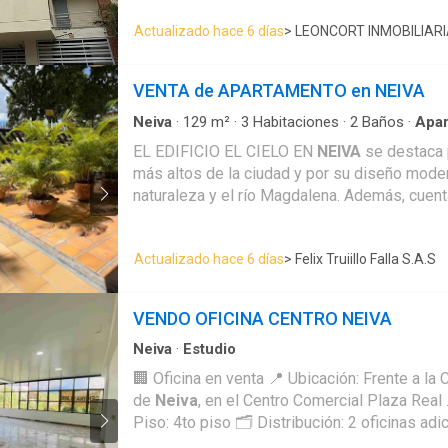
manera funcional cada espacio. Dispone de c
Actualizado hace 6 días
> LEONCORT INMOBILIAR
todas con closet, tres baños completos y tr
brindan excelente iluminación y ventilación n
oportunidad de inversión o vivir y una ubicaci
VENTA de APARTAMENTO en NEIVA
ciudad.
Neiva
·
129
m²
·
3
Habitaciones
·
2
Baños
·
Apa
EL EDIFICIO EL CIELO EN
NEIVA
se destaca 
más altos de la ciudad y por su diseño moder
naturaleza y el río Magdalena. Además, cuent
cámara o doble acristalamiento para reducir el
promover la eficiencia energética, buscando
Actualizado hace 6 días
> Felix Truiillo Falla S.A.S
sostenible, cuenta con portería 24 horas, asc
recepción. El apartamento consta de parqueadero cubierto,
depósito, sala comedor con mueble, cocina integral abierta, tres
VENDO OFICINA CENTRO NEIVA
habitaciones con closet y aire acondicionado,
con closet, aire acondicionado y baño privado
Neiva
·
Estudio
vidrio templado, baño social, zona de lavande
🏢 Oficina en venta 📍 Ubicación: Frente a l
iluminación y ventilación.
de
Neiva
, en el Centro Comercial Plaza Real 
Piso: 4to piso 🗂️ Distribución: 2 oficinas ad
Parqueaderos: 2 espacios exclusivos ✅ Idea