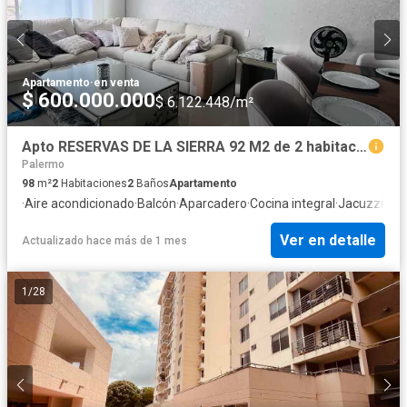
Apartamento
·
en venta
$ 600.000.000
$ 6.122.448/m²
Apto RESERVAS DE LA SIERRA 92 M2 de 2 habitaciones
Palermo
98
m²
2
Habitaciones
2
Baños
Apartamento
·
Aire acondicionado
·
Balcón
·
Aparcadero
·
Cocina integral
·
Jacuzzi
·
Gas
Ver en detalle
Actualizado hace más de 1 mes
1
/
28