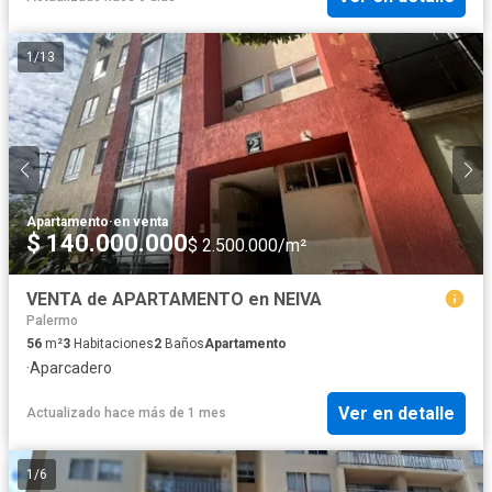
1
/
13
Apartamento
·
en venta
$ 140.000.000
$ 2.500.000/m²
VENTA de APARTAMENTO en NEIVA
Palermo
56
m²
3
Habitaciones
2
Baños
Apartamento
·
Aparcadero
Ver en detalle
Actualizado hace más de 1 mes
1
/
6