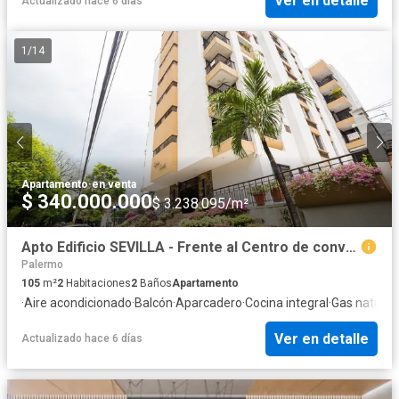
Ver en detalle
Actualizado hace 6 días
1
/
14
Apartamento
·
en venta
$ 340.000.000
$ 3.238.095/m²
Apto Edificio SEVILLA - Frente al Centro de convenciones 2 Habitaciones
Palermo
105
m²
2
Habitaciones
2
Baños
Apartamento
·
Aire acondicionado
·
Balcón
·
Aparcadero
·
Cocina integral
·
Gas natural
·
Ver en detalle
Actualizado hace 6 días