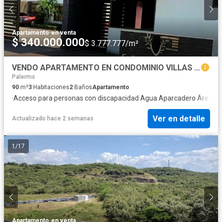
Apartamento
·
en venta
$ 340.000.000
$ 3.777.777/m²
VENDO APARTAMENTO EN CONDOMINIO VILLAS DEL PRADO NORTE DE NEIVA
Palermo
90
m²
3
Habitaciones
2
Baños
Apartamento
·
Acceso para personas con discapacidad
·
Agua
·
Aparcadero
·
Área inf
Ver en detalle
Actualizado hace 2 semanas
1
/
17
Apartamento
·
en venta