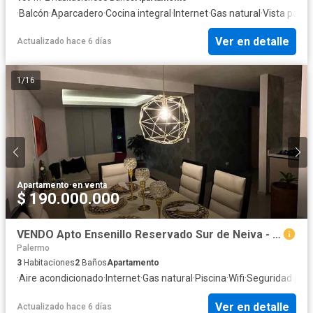
·
Balcón
·
Aparcadero
·
Cocina integral
·
Internet
·
Gas natural
·
Vista pano
Ver en detalle
Actualizado hace 6 días
1
/
16
Apartamento
·
en venta
$ 190.000.000
VENDO Apto Ensenillo Reservado Sur de Neiva - Piso 4 Sin ascensor
Palermo
3
Habitaciones
2
Baños
Apartamento
·
Aire acondicionado
·
Internet
·
Gas natural
·
Piscina
·
Wifi
·
Seguridad priv
Ver en detalle
Actualizado hace 6 días