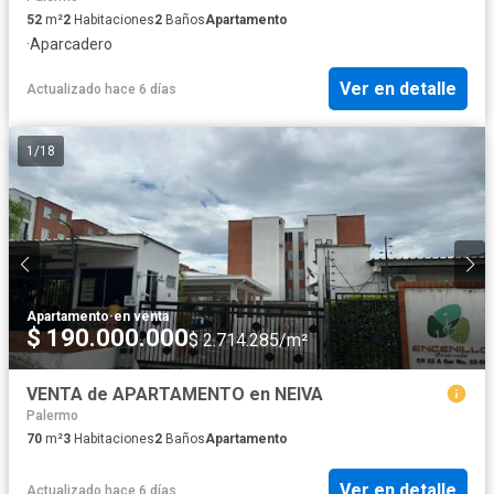
52
m²
2
Habitaciones
2
Baños
Apartamento
·
Aparcadero
Ver en detalle
Actualizado hace 6 días
1
/
18
Apartamento
·
en venta
$ 190.000.000
$ 2.714.285/m²
VENTA de APARTAMENTO en NEIVA
Palermo
70
m²
3
Habitaciones
2
Baños
Apartamento
Ver en detalle
Actualizado hace 6 días