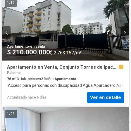
1
/
16
Apartamento
·
en venta
$ 210.000.000
$ 2.763.157/m²
Apartamento en Venta, Conjunto Torres de Ipacarai 2
Palermo
76
m²
3
Habitaciones
2
Baños
Apartamento
·
Acceso para personas con discapacidad
·
Agua
·
Aparcadero
·
Ascens
Ver en detalle
Actualizado hace 6 días
1
/
25