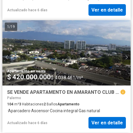
Ver en detalle
Actualizado hace 6 días
1
/
19
Apartamento
·
en venta
$ 420.000.000
$ 4.038.461/m²
SE VENDE APARTAMENTO EN AMARANTO CLUB HOUSE, NORTE DE NEIVA
Palermo
104
m²
3
Habitaciones
2
Baños
Apartamento
·
Aparcadero
·
Ascensor
·
Cocina integral
·
Gas natural
Ver en detalle
Actualizado hace 6 días