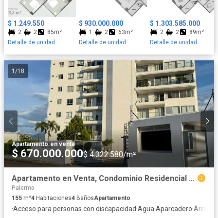
$ 1.249.550
$ 930.000.000
$ 1.303.585.000
2
2
85m²
1
2
63m²
2
2
89m²
Detalle de unidad
Detalle de unidad
Detalle de unidad
1
/
18
Apartamento
·
en venta
$ 670.000.000
$ 4.322.580/m²
Apartamento en Venta, Condominio Residencial Montecarlo
Palermo
155
m²
4
Habitaciones
4
Baños
Apartamento
·
Acceso para personas con discapacidad
·
Agua
·
Aparcadero
·
Área inf