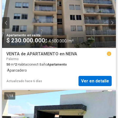
Apartamento
·
en venta
$ 230.000.000
$ 4.600.000/m²
VENTA de APARTAMENTO en NEIVA
Palermo
50
m²
2
Habitaciones
1
Baño
Apartamento
·
Aparcadero
Ver en detalle
Actualizado hace 6 días
1
/
18