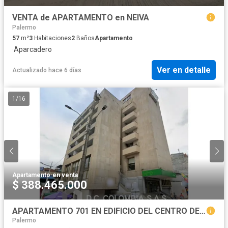
VENTA de APARTAMENTO en NEIVA
Palermo
57
m²
3
Habitaciones
2
Baños
Apartamento
·
Aparcadero
Ver en detalle
Actualizado hace 6 días
1
/
16
Apartamento
·
en venta
$ 388.465.000
APARTAMENTO 701 EN EDIFICIO DEL CENTRO DE NEIVA - HUILA
Palermo