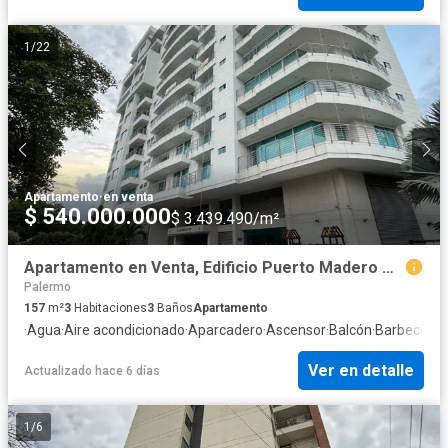
1
/
22
Apartamento
·
en venta
$ 540.000.000
$ 3.439.490/m²
Apartamento en Venta, Edificio Puerto Madero Neiva
Palermo
157
m²
3
Habitaciones
3
Baños
Apartamento
·
Agua
·
Aire acondicionado
·
Aparcadero
·
Ascensor
·
Balcón
·
Barbecue
·
C
Ver en detalle
Actualizado hace 6 días
1
/
6