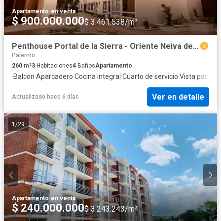
Apartamento
·
en venta
$ 900.000.000
$ 3.461.538/m²
Penthouse Portal de la Sierra - Oriente Neiva de 260 M2
Palermo
260
m²
3
Habitaciones
4
Baños
Apartamento
·
Balcón
·
Aparcadero
·
Cocina integral
·
Cuarto de servicio
·
Vista panorá
Ver en detalle
Actualizado hace 6 días
1
/
29
Apartamento
·
en venta
$ 240.000.000
$ 3.243.243/m²