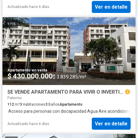
Ver en detalle
Actualizado hace 6 días
1
/
15
Apartamento
·
en venta
$ 430.000.000
$ 3.839.285/m²
SE VENDE APARTAMENTO PARA VIVIR O INVERTIR EN CONDOMINIO BOSQUES DE SANTA ANA
Palermo
112
m²
3
Habitaciones
3
Baños
Apartamento
·
Acceso para personas con discapacidad
·
Agua
·
Aire acondicionado
·
Ver en detalle
Actualizado hace 6 días