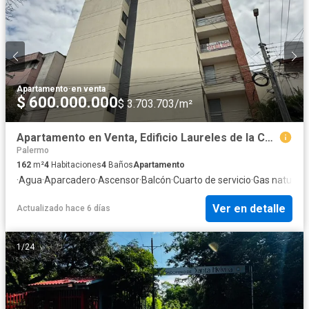
Apartamento
·
en venta
$ 600.000.000
$ 3.703.703/m²
Apartamento en Venta, Edificio Laureles de la Concha Neiva
Palermo
162
m²
4
Habitaciones
4
Baños
Apartamento
·
Agua
·
Aparcadero
·
Ascensor
·
Balcón
·
Cuarto de servicio
·
Gas natural
·
Ver en detalle
Actualizado hace 6 días
1
/
24