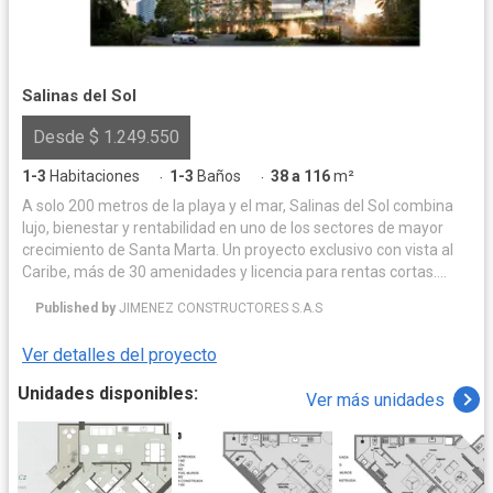
Salinas del Sol
Desde $ 1.249.550
1-3
Habitaciones
1-3
Baños
38 a 116
m²
·
·
A solo 200 metros de la playa y el mar, Salinas del Sol combina
lujo, bienestar y rentabilidad en uno de los sectores de mayor
crecimiento de Santa Marta. Un proyecto exclusivo con vista al
Caribe, más de 30 amenidades y licencia para rentas cortas.
Suites y apartamentos con espectacular vista al mar, diseñados
Published by
JIMENEZ CONSTRUCTORES S.A.S
para disfrutar, descansar y generar rentabilidad.
Ver detalles del proyecto
Unidades disponibles:
Ver más unidades