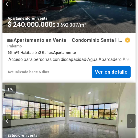
Apartamento
·
en venta
$ 240.000.000
$ 3.692.307/m²
🏡 Apartamento en Venta – Condominio Santa Helena YAGUARA
Palermo
65
m²
1
Habitación
2
Baños
Apartamento
·
Acceso para personas con discapacidad
·
Agua
·
Aparcadero
·
Área inf
Ver en detalle
Actualizado hace 6 días
1
/
6
Estudio
·
en venta