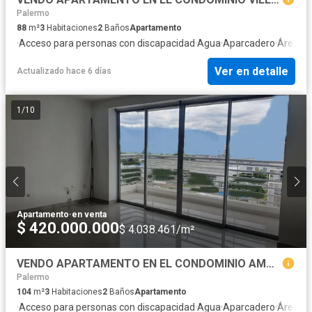
Palermo
88
m²
3
Habitaciones
2
Baños
Apartamento
·
Acceso para personas con discapacidad
·
Agua
·
Aparcadero
·
Área inf
Ver en detalle
Actualizado hace 6 días
1
/
10
Apartamento
·
en venta
$ 420.000.000
$ 4.038.461/m²
VENDO APARTAMENTO EN EL CONDOMINIO AMARANTO CLUB HOUSE NORTE DE NEIVA
Palermo
104
m²
3
Habitaciones
2
Baños
Apartamento
·
Acceso para personas con discapacidad
·
Agua
·
Aparcadero
·
Área inf