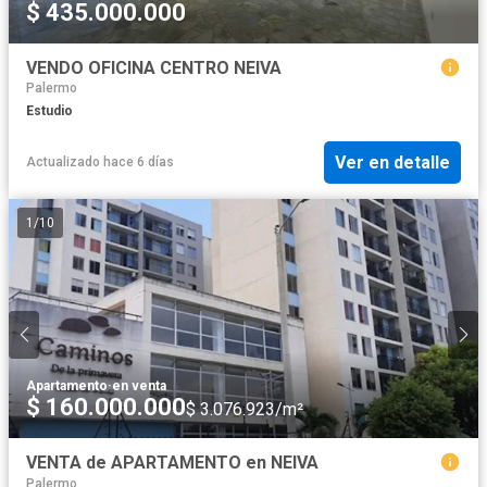
$ 435.000.000
VENDO OFICINA CENTRO NEIVA
Palermo
Estudio
Ver en detalle
Actualizado hace 6 días
1
/
10
Apartamento
·
en venta
$ 160.000.000
$ 3.076.923/m²
VENTA de APARTAMENTO en NEIVA
Palermo