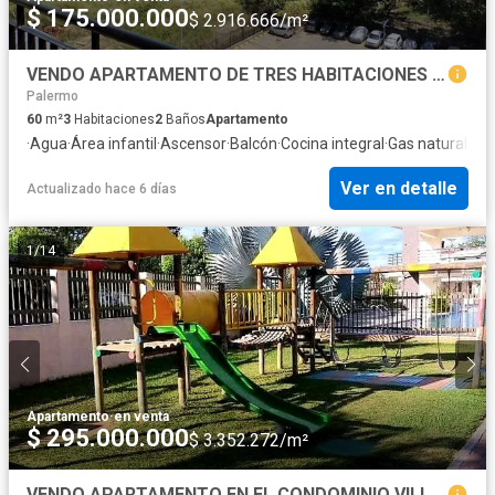
$ 175.000.000
$ 2.916.666/m²
VENDO APARTAMENTO DE TRES HABITACIONES EN CONJUNTO CERRADO.
Palermo
60
m²
3
Habitaciones
2
Baños
Apartamento
·
Agua
·
Área infantil
·
Ascensor
·
Balcón
·
Cocina integral
·
Gas natural
·
Pis
Ver en detalle
Actualizado hace 6 días
1
/
14
Apartamento
·
en venta
$ 295.000.000
$ 3.352.272/m²
VENDO APARTAMENTO EN EL CONDOMINIO VILLAS DEL PRADO NORTE DE NEIVA