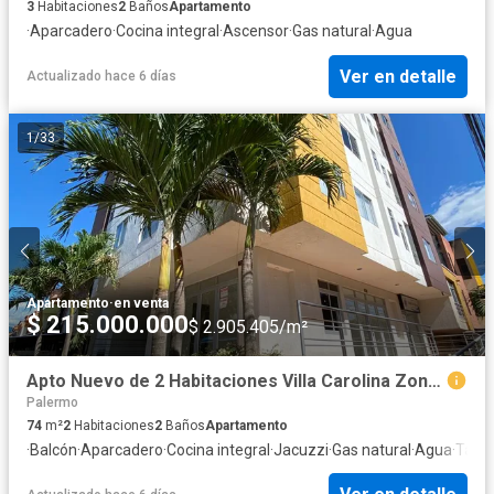
3
Habitaciones
2
Baños
Apartamento
·
Aparcadero
·
Cocina integral
·
Ascensor
·
Gas natural
·
Agua
Ver en detalle
Actualizado hace 6 días
1
/
33
Apartamento
·
en venta
$ 215.000.000
$ 2.905.405/m²
Apto Nuevo de 2 Habitaciones Villa Carolina Zona Norte
Palermo
74
m²
2
Habitaciones
2
Baños
Apartamento
·
Balcón
·
Aparcadero
·
Cocina integral
·
Jacuzzi
·
Gas natural
·
Agua
·
Tanq