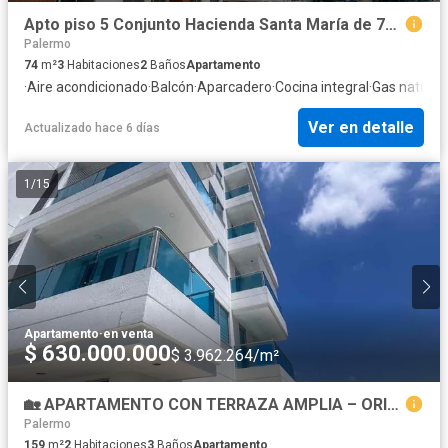
Apto piso 5 Conjunto Hacienda Santa María de 74M2 - Zona Norte de Neiva
Palermo
74
m²
3
Habitaciones
2
Baños
Apartamento
·
Aire acondicionado
·
Balcón
·
Aparcadero
·
Cocina integral
·
Gas natural
·
Ver en detalle
Actualizado hace 6 días
1
/
15
Apartamento
·
en venta
$ 630.000.000
$ 3.962.264/m²
🏡 APARTAMENTO CON TERRAZA AMPLIA – ORIENTE DE NEIVA | ANTAWARA
Palermo
159
m²
2
Habitaciones
3
Baños
Apartamento