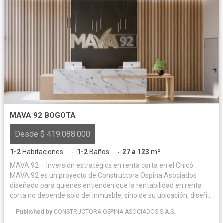
MAVA 92 BOGOTA
Desde $ 419.088.000
1-2
Habitaciones
1-2
Baños
27 a 123
m²
·
·
MAVA 92 – Inversión estratégica en renta corta en el Chicó
MAVA 92 es un proyecto de Constructora Ospina Asociados
diseñado para quienes entienden que la rentabilidad en renta
corta no depende solo del inmueble, sino de su ubicación, diseño
y operación. Ubicado en el corazón del Chicó, uno de los sectores
Published by
CONSTRUCTORA OSPINA ASOCIADOS S.A.S.
con mayor demanda corporativa y turística de Bogotá, el