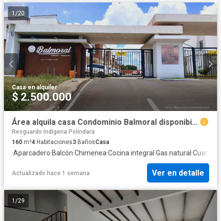
1
/
20
Casa
·
en alquiler
$ 2.500.000
Área alquila casa Condominio Balmoral disponibilidad inmediata
Resguardo Indígena Polindara
160
m²
4
Habitaciones
3
Baños
Casa
·
Aparcadero
·
Balcón
·
Chimenea
·
Cocina integral
·
Gas natural
·
Cuarto de
Ver en detalle
Actualizado hace 1 semana
1
/
29