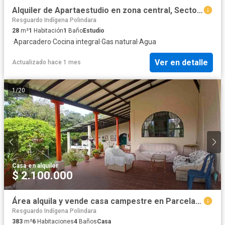
Alquiler de Apartaestudio en zona central, Sector Campobello, valor incluye Servicios
Resguardo Indígena Polindara
28
m²
1
Habitación
1
Baño
Estudio
·
Aparcadero
·
Cocina integral
·
Gas natural
·
Agua
Ver en detalle
Actualizado hace 1 mes
1
/
20
Casa
·
en alquiler
$ 2.100.000
Área alquila y vende casa campestre en Parcelación Los Alpes Popayán
Resguardo Indígena Polindara
383
m²
6
Habitaciones
4
Baños
Casa