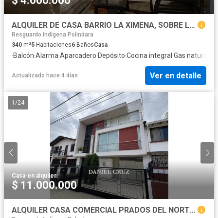
$ 4.000.000
ALQUILER DE CASA BARRIO LA XIMENA, SOBRE LA SEXTA
Resguardo Indígena Polindara
340
m²
5
Habitaciones
6
Baños
Casa
·
Balcón
·
Alarma
·
Aparcadero
·
Depósito
·
Cocina integral
·
Gas natural
·
Pa
Ver en detalle
Actualizado hace 4 días
1
/
24
Casa
·
en alquiler
$ 11.000.000
ALQUILER CASA COMERCIAL PRADOS DEL NORTE - POPAYN