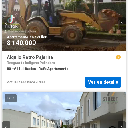
Apartamento
·
en alquiler
$ 140.000
Alquilo Retro Pajarita
Resguardo Indígena Polindara
80
m²
1
Habitación
1
Baño
Apartamento
Ver en detalle
Actualizado hace 4 días
1
/
14