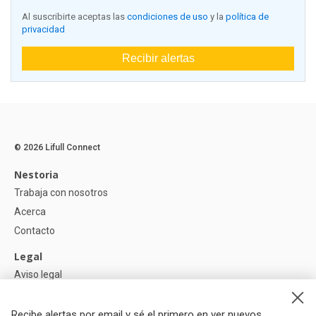
Al suscribirte aceptas las
condiciones de uso
y la
política de
privacidad
Recibir alertas
© 2026 Lifull Connect
Nestoria
Trabaja con nosotros
Acerca
Contacto
Legal
Aviso legal
Política de Privacidad
Política de Cookies
Recibe alertas por email y sé el primero en ver nuevos