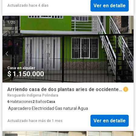
Ver en detalle
Actualizado hace 4 días
1
/
20
Casa
·
en alquiler
$ 1.150.000
Arriendo casa de dos plantas aries de occidente, Popayán
Resguardo Indígena Polindara
6
Habitaciones
2
Baños
Casa
·
Aparcadero
·
Electricidad
·
Gas natural
·
Agua
Ver en detalle
Actualizado hace más de 1 mes