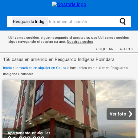
Utilizamos cookies, sigue navegando si aceptas su uso.Utilizamos cookies,
sigue navegando si aceptas su uso.
Nuestros socios
BLOQUEAR
ACEPTO
156 casas en arriendo en Resguardo Indígena Polindara
Inicio
>
Inmuebles en alquiler en Cauca
>
Inmuebles en alquiler en Resguardo
Indígena Polindara
Ver foto
Apartamento
·
en alquiler