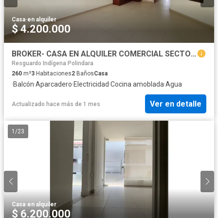
Casa
·
en alquiler
$ 4.200.000
BROKER- CASA EN ALQUILER COMERCIAL SECTOR MACHANGARA NORTE POPAYAN
Resguardo Indígena Polindara
260
m²
3
Habitaciones
2
Baños
Casa
·
Balcón
·
Aparcadero
·
Electricidad
·
Cocina amoblada
·
Agua
Ver en detalle
Actualizado hace más de 1 mes
1
/
23
Casa
·
en alquiler
$ 6.200.000