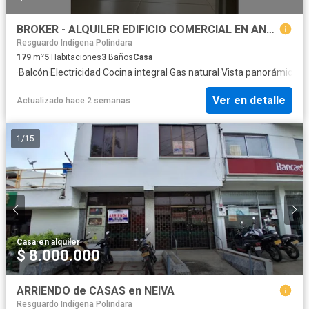
BROKER - ALQUILER EDIFICIO COMERCIAL EN ANTONIO.NARIÑO -POPAYAN
Resguardo Indígena Polindara
179
m²
5
Habitaciones
3
Baños
Casa
·
Balcón
·
Electricidad
·
Cocina integral
·
Gas natural
·
Vista panorámica
·
A
Ver en detalle
Actualizado hace 2 semanas
1
/
15
Casa
·
en alquiler
$ 8.000.000
ARRIENDO de CASAS en NEIVA
Resguardo Indígena Polindara