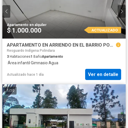
Apartamento
·
en alquiler
$ 1.000.000
ACTUALIZADO
APARTAMENTO EN ARRIENDO EN EL BARRIO POMONA, POPAYN
Resguardo Indígena Polindara
3
Habitaciones
1
Baño
Apartamento
·
Área infantil
·
Gimnasio
·
Agua
Ver en detalle
Actualizado hace 1 día
1
/
10