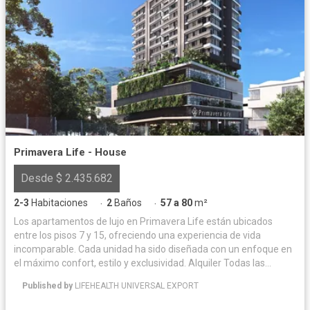
Primavera Life - House
Desde $ 2.435.682
2-3
Habitaciones
2
Baños
57 a 80
m²
·
·
Los apartamentos de lujo en Primavera Life están ubicados
entre los pisos 7 y 15, ofreciendo una experiencia de vida
incomparable. Cada unidad ha sido diseñada con un enfoque en
el máximo confort, estilo y exclusividad. Alquiler Todas las
unidades inmobiliarias (locales, oficinas, apartamentos,
Published by
LIFEHEALTH UNIVERSAL EXPORT
parqueaderos y cuartos útiles) estarán disponibles para alquiler,
bajo la administración de expertos. Ubicación El proyecto se está