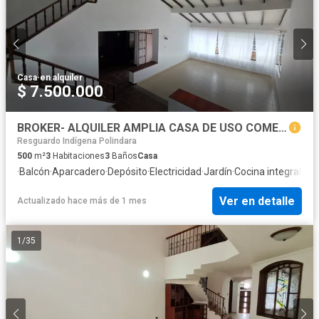
Casa
·
en alquiler
$ 7.500.000
BROKER- ALQUILER AMPLIA CASA DE USO COMERCIAL CATAY- POPAYAN
Resguardo Indígena Polindara
500
m²
3
Habitaciones
3
Baños
Casa
·
Balcón
·
Aparcadero
·
Depósito
·
Electricidad
·
Jardín
·
Cocina integral
·
Est
Ver en detalle
Actualizado hace más de 1 mes
1
/
35