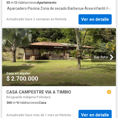
55
m²
2
Habitaciones
Apartamento
·
Aparcadero
·
Piscina
·
Zona de secado
·
Barbecue
·
Área infantil
·
Ascens
Ver en detalle
Actualizado hace 2 semanas
en
Rentola
Ver foto
Casa
·
en alquiler
$ 2.700.000
CASA CAMPESTRE VIA A TIMBIO
Resguardo Indígena Polindara
360
m²
4
Habitaciones
Casa
Ver en detalle
Actualizado hace más de 1 mes
en
Rentola