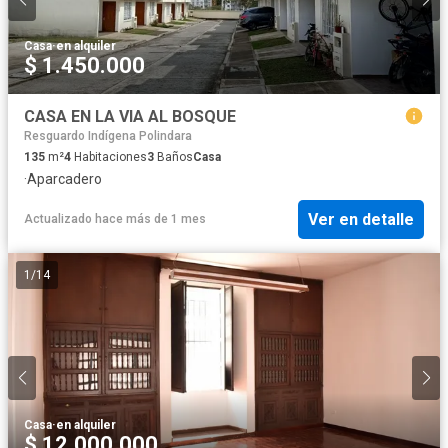
Casa
·
en alquiler
$ 1.450.000
CASA EN LA VIA AL BOSQUE
Resguardo Indígena Polindara
135
m²
4
Habitaciones
3
Baños
Casa
·
Aparcadero
Ver en detalle
Actualizado hace más de 1 mes
1
/
14
Casa
·
en alquiler
$ 12.000.000