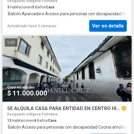
Resguardo Indígena Polindara
3
Habitaciones
5
Baños
Casa
·
Balcón
·
Aparcadero
·
Acceso para personas con discapacidad
·
Cocin
Ver en detalle
Actualizado hace 3 semanas
1
/
27
Casa
·
en alquiler
$ 11.000.000
SE ALQUILA CASA PARA ENTIDAD EN CENTRO HISTÓRICO DE POPAYN
Resguardo Indígena Polindara
13
Habitaciones
4
Baños
Casa
·
Balcón
·
Acceso para personas con discapacidad
·
Cocina amoblada
·