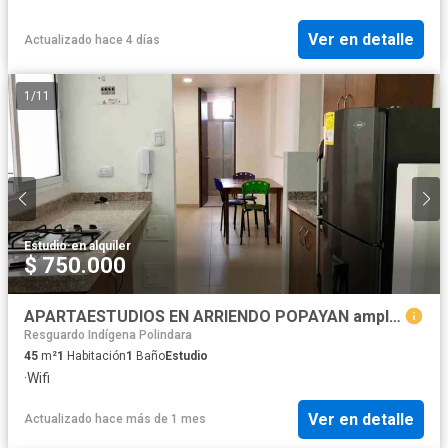
Ver en detalle
Actualizado hace 4 días
1
/
11
Estudio
·
en alquiler
$ 750.000
APARTAESTUDIOS EN ARRIENDO POPAYAN amplio central barrio cadillal
Resguardo Indígena Polindara
45
m²
1
Habitación
1
Baño
Estudio
·
Wifi
Ver en detalle
Actualizado hace más de 1 mes