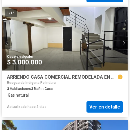
1
/
16
Casa
·
en alquiler
$ 3.000.000
ARRIENDO CASA COMERCIAL REMODELADA EN CENTRO HISTORICO
Resguardo Indígena Polindara
3
Habitaciones
3
Baños
Casa
·
Gas natural
Ver en detalle
Actualizado hace 4 días