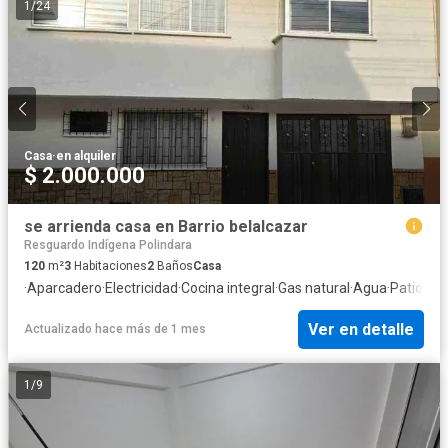
1
/
24
Casa
·
en alquiler
$ 2.000.000
se arrienda casa en Barrio belalcazar
Resguardo Indígena Polindara
120
m²
3
Habitaciones
2
Baños
Casa
·
Aparcadero
·
Electricidad
·
Cocina integral
·
Gas natural
·
Agua
·
Patio
Ver en detalle
Actualizado hace más de 1 mes
1
/
9