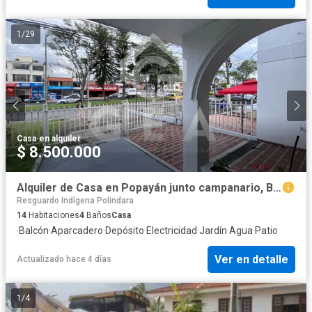
1
/
29
Casa
·
en alquiler
$ 8.500.000
Alquiler de Casa en Popayán junto campanario, B/ Antonio Nariño
Resguardo Indígena Polindara
14
Habitaciones
4
Baños
Casa
·
Balcón
·
Aparcadero
·
Depósito
·
Electricidad
·
Jardín
·
Agua
·
Patio
Ver en detalle
Actualizado hace 4 días
1
/
4