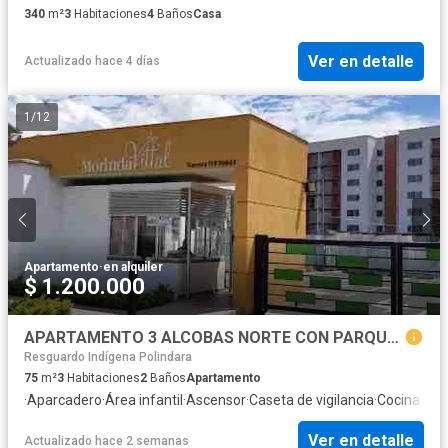
340
m²
3
Habitaciones
4
Baños
Casa
Ver en detalle
Actualizado hace 4 días
1
/
12
Apartamento
·
en alquiler
$ 1.200.000
APARTAMENTO 3 ALCOBAS NORTE CON PARQUEO
Resguardo Indígena Polindara
75
m²
3
Habitaciones
2
Baños
Apartamento
·
Aparcadero
·
Área infantil
·
Ascensor
·
Caseta de vigilancia
·
Cocina inte
Ver en detalle
Actualizado hace 2 semanas