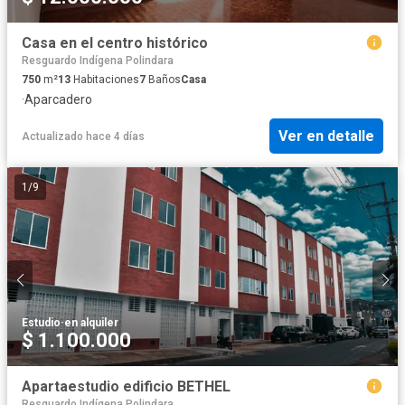
Casa en el centro histórico
Resguardo Indígena Polindara
750
m²
13
Habitaciones
7
Baños
Casa
·
Aparcadero
Ver en detalle
Actualizado hace 4 días
1
/
9
Estudio
·
en alquiler
$ 1.100.000
Apartaestudio edificio BETHEL
Resguardo Indígena Polindara