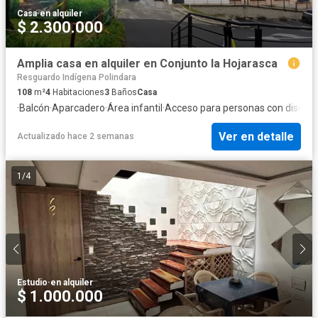
Casa
·
en alquiler
$ 2.300.000
Amplia casa en alquiler en Conjunto la Hojarasca
Resguardo Indígena Polindara
108
m²
4
Habitaciones
3
Baños
Casa
·
Balcón
·
Aparcadero
·
Área infantil
·
Acceso para personas con discap
Ver en detalle
Actualizado hace 2 semanas
1
/
4
Estudio
·
en alquiler
$ 1.000.000