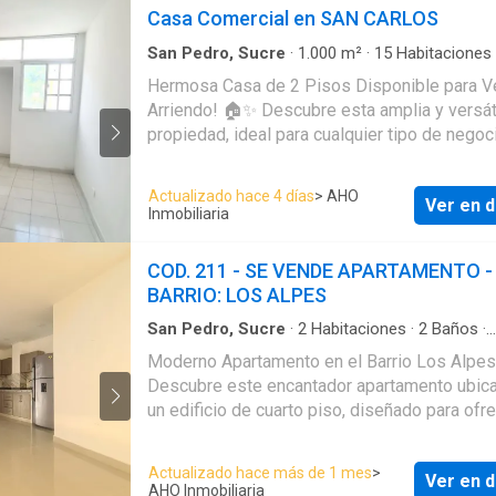
Casa Comercial en SAN CARLOS
San Pedro, Sucre
·
1.000
m²
·
15
Habitaciones
Baños
·
Apartamento
·
Agua
·
Cuarto de servici
Hermosa Casa de 2 Pisos Disponible para V
Arriendo! 🏠✨ Descubre esta amplia y versát
propiedad, ideal para cualquier tipo de negoc
comercial, ubicada estratégicamente para ma
su potencial. ✨ Características de la propieda
Actualizado hace 4 días
> AHO
Ver en d
Área total: - Primer piso: 700 m². - Segundo p
Inmobiliaria
300 m². - 🛏️ 8 Habitaciones: Espacios adapt
para oficinas, consultorios o cualquier uso co
COD. 211 - SE VENDE APARTAMENTO -
- 🛋️ Espacio para reuniones: Ideal para junta
BARRIO: LOS ALPES
eventos corporativos. - ☕ Cafetería y cocinet
Perfectas para ofrecer servicios de alimenta
San Pedro, Sucre
·
2
Habitaciones
·
2
Baños
·
Apartamento
·
Cocina amoblada
·
Balcón
·
Clos
para uso interno. - 🌟 Espacios amplios: Dis
Moderno Apartamento en el Barrio Los Alpe
Patio
para comodidad y funcionalidad. ✨ Opciones
Descubre este encantador apartamento ubic
arriendo: - Se arrienda completa o se pueden 
un edificio de cuarto piso, diseñado para ofr
los pisos según las necesidades del cliente.
comodidad y estilo en un entorno urbano. ✨
importante: El valor del arriendo es más IVA. 
Características principales: - 📐 Área total: 67
Actualizado hace más de 1 mes
>
propiedad es una excelente oportunidad para
Ver en d
🛏️ Habitaciones: 2 habitaciones bien iluminad
AHO Inmobiliaria