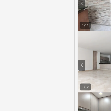
1
/
11
1
/
12