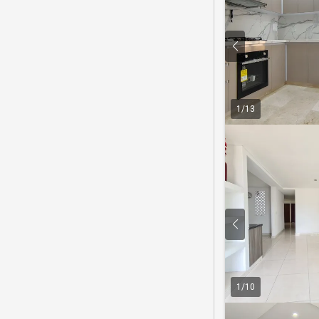
1
/
13
1
/
10