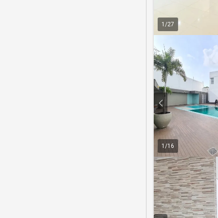
1
/
27
1
/
16