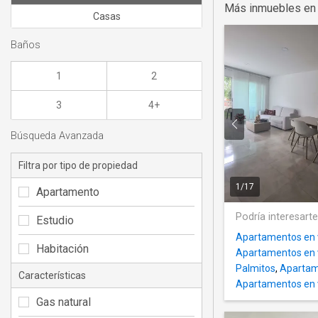
Más inmuebles en
Casas
Baños
1
2
3
4+
Búsqueda Avanzada
Filtra por tipo de propiedad
1
/
17
Apartamento
Podría interesart
Estudio
Apartamentos en 
Habitación
Apartamentos en v
Palmitos
,
Apartam
Características
Apartamentos en 
Gas natural