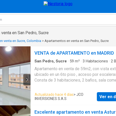
 venta en San Pedro, Sucre
n venta en Sucre, Colombia
>
Apartamentos en venta en San Pedro, Sucre
VENTA de APARTAMENTO en MADRID
San Pedro, Sucre
·
59
m²
·
3
Habitaciones
·
2
B
Apartamento
Apartamento en venta de 59m2, con vista exte
ubicado en un 6to piso , acceso por escalera
Consta de 3 habitaciones, 2 baños, sala com
cocina integral y zona de lavandería. Tiene p
cerámico en todas sus zonas. El conjunto cu
Actualizado hace 4 días
> JCO
Ver en d
zonas verdes, zona para niños, salón comuna
INVERSIONES S.A.S
cancha de micro fútbol, parqueadero comunal
vigilancia privada las 24 horas. Cerca a centr
Excelente apartamento en venta Astur
comerciales Casablanca y Hacienda Casabla