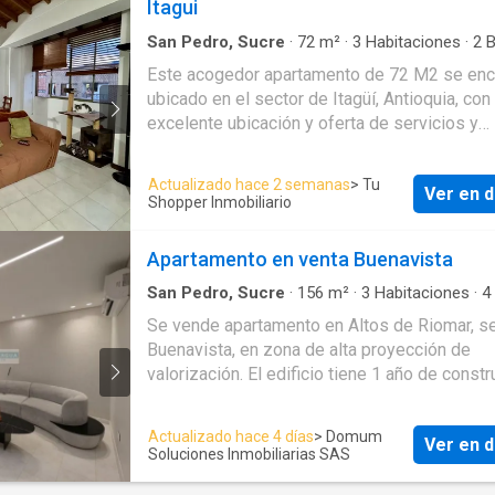
Itagui
cerca a almacenes de cadena como Dollarcity
Ara cerca a colegios Tomás Moro y Liceo
San Pedro, Sucre
·
72
m²
·
3
Habitaciones
·
2
B
Apartamento
·
Gas natural
·
Vista panorámica
Campestre El Nogal Vías de acceso por la Ca
Este acogedor apartamento de 72 M2 se enc
Carrera 1 Este
ubicado en el sector de Itagüí, Antioquia, con
excelente ubicación y oferta de servicios y
comercios. Este apartamento tiene una perfecta
distribución, garantizando así una sensación
Actualizado hace 2 semanas
> Tu
Ver en d
amplitud y luminosidad en todas sus áreas.
Shopper Inmobiliario
cuenta con 3 habitaciones y 2 baños, ofrecie
espacios privados y cómodos para cada mi
Apartamento en venta Buenavista
de la familia. ¡No pierdas la oportunidad de hacer
este lugar tu hogar! Contáctanos ahora para 
San Pedro, Sucre
·
156
m²
·
3
Habitaciones
·
4
Apartamento
·
Balcón
·
Aparcadero
·
Área infant
información y agendar una visita.
Se vende apartamento en Altos de Riomar, s
Acceso para personas con discapacidad
·
Jardí
Buenavista, en zona de alta proyección de
Gimnasio
·
Ascensor
·
Gas natural
·
Vista panor
Seguridad privada
·
Cuarto de servicio
·
Piscina
valorización. El edificio tiene 1 año de constr
cuenta con todas las amenities. Pisos en
Mármol.Planta Suplencia totalSe entrega con 
Actualizado hace 4 días
> Domum
Ver en d
cortinas eléctricas,
Soluciones Inmobiliarias SAS
blackouts. CARACTERISTICAS156 M23