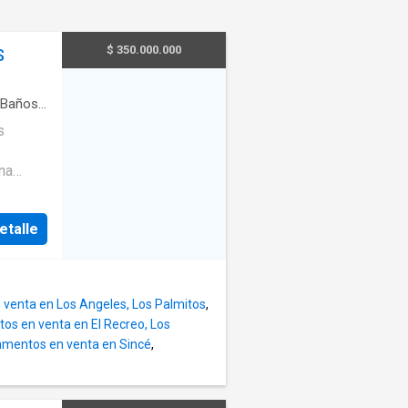
a
baño del
$ 350.000.000
S
io2
io
 Salón
Baños
·
egral
·
ra
s
ntil
·
na
partir
etalle
amilia.
es para
ciales y
venta en Los Angeles, Los Palmitos
,
ones 2
os en venta en El Recreo, Los
ona de
mentos en venta en Sincé
,