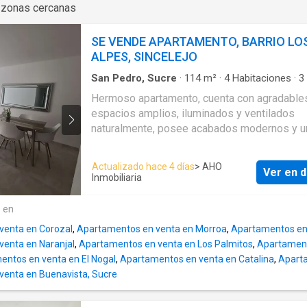
habitaciones cada una con baño y walking
 zonas cercanas
closetBaño socialSalaComedorEstudioCocin
integral con pantryZona de labores Cuarto y 
SE VENDE APARTAMENTO, BARRIO LO
servicioBalcón amplio con hermosa vista al r
ALPES, SINCELEJO
GarajesDeposito El conjunto cuenta conAmpl
lobbyPiscinaCinemaGimnasio Parque infantil
San Pedro, Sucre
·
114
m²
·
4
Habitaciones
·
3
Apartamento
·
Balcón
·
Aparcadero
·
Cocina int
de juegos Salón social Sauna Turco Zona pa
Hermoso apartamento, cuenta con agradable
Gas natural
·
Vista panorámica
·
Agua
·
Área infa
niños
espacios amplios, iluminados y ventilados
Vigilante
·
Jardín
·
Caseta de vigilancia
naturalmente, posee acabados modernos y u
hermoso espacio social con piscina para com
en familia y amigos. Ubicada en privilegiado sector
Actualizado hace 4 días
> AHO
Ver en d
residencial de
Sincelejo
, ideal para vivir en f
Inmobiliaria
A pocos metros de colegios, parques natural
niños, universidades, clínicas, centros comer
e en
restaurantes. Cocina equipada con horno, estufa y
venta en Corozal
,
Apartamentos en venta en Morroa
,
Apartamentos en 
campana extractora Sala comedor 3 habitaci
enta en Naranjal
,
Apartamentos en venta en Los Palmitos
,
Apartament
baños Cuarto de servicio con baño interno Z
entos en venta en El Nogal
,
Apartamentos en venta en Catalina
,
Aparta
labores Parqueadero
venta en Buenavista, Sucre