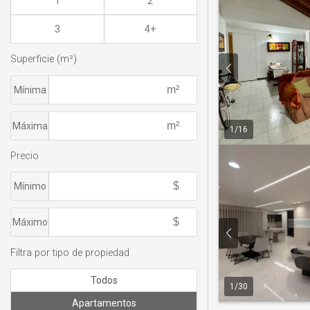
1
2
3
4+
Superficie (m²)
Mínima
Máxima
1
/
16
Precio
Mínimo
Máximo
Filtra por tipo de propiedad
Todos
1
/
30
Apartamentos