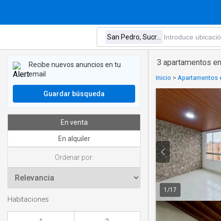
3 apartamentos en
Recibe nuevos anuncios en tu
email
Inicio
>
Apartamentos e
Guardar búsqueda
En venta
En alquiler
Ordenar por:
1
/
17
Habitaciones