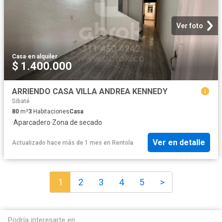
Ver foto
Casa
·
en alquiler
$ 1.400.000
ARRIENDO CASA VILLA ANDREA KENNEDY
Sibaté
80
m²
3
Habitaciones
Casa
·
Aparcadero
·
Zona de secado
Ver en detalle
Actualizado hace más de 1 mes
en
Rentola
1
2
3
4
5
>
Podría interesarte en