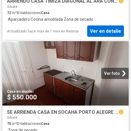
ARRIENDO CASA TIMIZA DIAGONAL AL ARA CONJUNTO TIMIZA CENTRAL
Sibaté
72
m²
3
Habitaciones
Casa
·
Aparcadero
·
Cocina amoblada
·
Zona de secado
Ver en detalle
Actualizado hace más de 1 mes
en
Rentola
Ver foto
Casa
·
en alquiler
$ 550.000
SE ARRIENDA CASA EN SOCAHA PORTO ALEGRE CERCA A SAN MATEO
Sibaté
70
m²
2
Habitaciones
Casa
·
Zona de secado