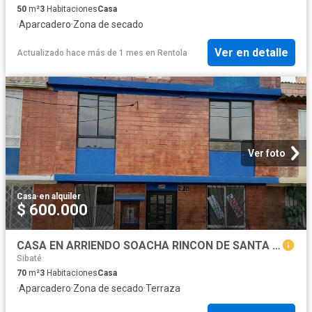
50
m²
3
Habitaciones
Casa
·
Aparcadero
·
Zona de secado
Ver en detalle
Actualizado hace más de 1 mes
en
Rentola
Ver foto
Casa
·
en alquiler
$ 600.000
CASA EN ARRIENDO SOACHA RINCON DE SANTA FE CERCA CIUDAD VERDE MERCURIO
Sibaté
70
m²
3
Habitaciones
Casa
·
Aparcadero
·
Zona de secado
·
Terraza