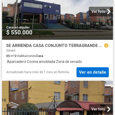
Ver foto
Casa
·
en alquiler
$ 550.000
SE ARRIENDA CASA CONJUNTO TERRAGRANDE CERCA SAN MATEO TERREROS SOACHA BOSA
Sibaté
65
m²
2
Habitaciones
Casa
·
Aparcadero
·
Cocina amoblada
·
Zona de secado
Ver en detalle
Actualizado hace más de 1 mes
en
Rentola
Ver foto