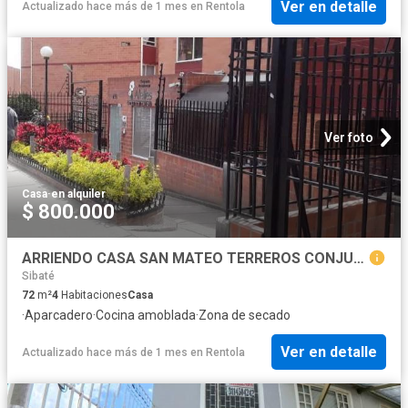
Ver en detalle
Actualizado hace más de 1 mes
en
Rentola
Ver foto
Casa
·
en alquiler
$ 800.000
ARRIENDO CASA SAN MATEO TERREROS CONJUNTO ALELIS
Sibaté
72
m²
4
Habitaciones
Casa
·
Aparcadero
·
Cocina amoblada
·
Zona de secado
Ver en detalle
Actualizado hace más de 1 mes
en
Rentola