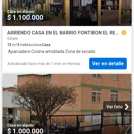
Casa
·
en alquiler
$ 1.100.000
ARRIENDO CASA EN EL BARRIO FONTIBON EL RECODO
Sibaté
72
m²
3
Habitaciones
Casa
·
Aparcadero
·
Cocina amoblada
·
Zona de secado
Ver en detalle
Actualizado hace más de 1 mes
en
Rentola
Ver foto
Casa
·
en alquiler
$ 1.000.000