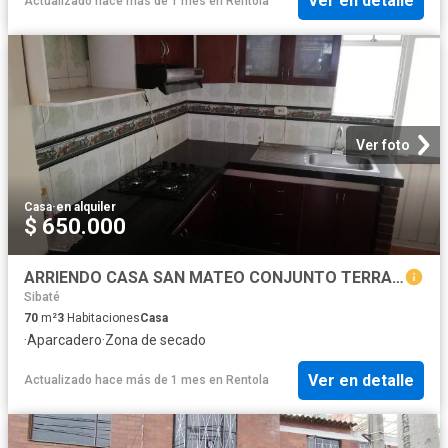
Ver en detalle
Actualizado hace más de 1 mes
en
Rentola
Ver foto
Casa
·
en alquiler
$ 650.000
ARRIENDO CASA SAN MATEO CONJUNTO TERRA GRANDE CERCA A TERREROS SOACHA
Sibaté
70
m²
3
Habitaciones
Casa
·
Aparcadero
·
Zona de secado
Ver en detalle
Actualizado hace más de 1 mes
en
Rentola