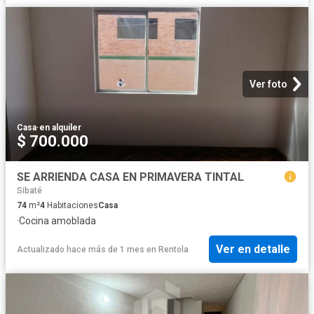
Ver foto
Casa
·
en alquiler
$ 700.000
SE ARRIENDA CASA EN PRIMAVERA TINTAL
Sibaté
74
m²
4
Habitaciones
Casa
·
Cocina amoblada
Ver en detalle
Actualizado hace más de 1 mes
en
Rentola