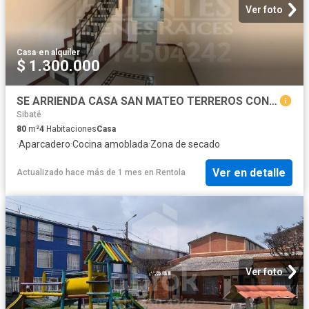
Ver foto
Casa
·
en alquiler
$ 1.300.000
SE ARRIENDA CASA SAN MATEO TERREROS CONJUNTO PORTAL DE SAN IGNACIO
Sibaté
80
m²
4
Habitaciones
Casa
·
Aparcadero
·
Cocina amoblada
·
Zona de secado
Ver en detalle
Actualizado hace más de 1 mes
en
Rentola
Ver foto