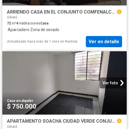
ARRIENDO CASA EN EL CONJUNTO COMFENALCO PRIMAVERA BARRIO TINTAL TIERRA BUENA
Sibaté
72
m²
4
Habitaciones
Casa
·
Aparcadero
·
Zona de secado
Ver en detalle
Actualizado hace más de 1 mes
en
Rentola
Ver foto
Casa
·
en alquiler
$ 750.000
APARTAMENTO SOACHA CIUDAD VERDE CONJUNTO PALMA REAL
Sibaté