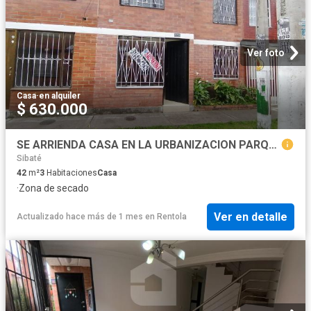
Ver foto
Casa
·
en alquiler
$ 630.000
SE ARRIENDA CASA EN LA URBANIZACION PARQUES DEL MUNA EN SIBATE CUNDINAMARCA
Sibaté
42
m²
3
Habitaciones
Casa
·
Zona de secado
Ver en detalle
Actualizado hace más de 1 mes
en
Rentola