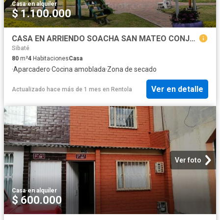
Casa
·
en alquiler
$ 1.100.000
CASA EN ARRIENDO SOACHA SAN MATEO CONJUNTO CASALINDA PARQUE CERCA AL CC MERCURIO
Sibaté
80
m²
4
Habitaciones
Casa
·
Aparcadero
·
Cocina amoblada
·
Zona de secado
Ver en detalle
Actualizado hace más de 1 mes
en
Rentola
Ver foto
Casa
·
en alquiler
$ 600.000