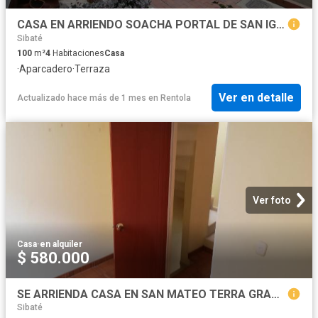
CASA EN ARRIENDO SOACHA PORTAL DE SAN IGNACIO
Sibaté
100
m²
4
Habitaciones
Casa
·
Aparcadero
·
Terraza
Ver en detalle
Actualizado hace más de 1 mes
en
Rentola
Ver foto
Casa
·
en alquiler
$ 580.000
SE ARRIENDA CASA EN SAN MATEO TERRA GRANDE CERCA A SOACHA TERREROS
Sibaté