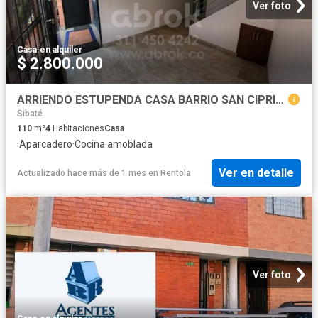
Ver foto
Casa
·
en alquiler
$ 2.800.000
ARRIENDO ESTUPENDA CASA BARRIO SAN CIPRIANO TOBERIN CASAS DE PICADILLY
Sibaté
110
m²
4
Habitaciones
Casa
·
Aparcadero
·
Cocina amoblada
Ver en detalle
Actualizado hace más de 1 mes
en
Rentola
Ver foto