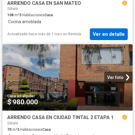
ARRIENDO CASA EN SAN MATEO
Sibaté
108
m²
3
Habitaciones
Casa
·
Cocina amoblada
Ver en detalle
Actualizado hace más de 1 mes
en
Rentola
Ver foto
Casa
·
en alquiler
$ 980.000
ARRIENDO CASA EN CIUDAD TINTAL 2 ETAPA 1
Sibaté
70
m²
3
Habitaciones
Casa