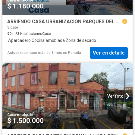
Casa
·
en alquiler
$ 1.180.000
ARRIENDO CASA URBANIZACION PARQUES DEL MUNA
Sibaté
90
m²
3
Habitaciones
Casa
·
Aparcadero
·
Cocina amoblada
·
Zona de secado
Ver en detalle
Actualizado hace más de 1 mes
en
Rentola
Ver foto
Casa
·
en alquiler
$ 1.500.000