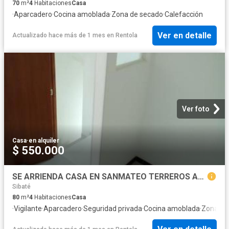
70
m²
4
Habitaciones
Casa
·
Aparcadero
·
Cocina amoblada
·
Zona de secado
·
Calefacción
Ver en detalle
Actualizado hace más de 1 mes
en
Rentola
Ver foto
Casa
·
en alquiler
$ 550.000
SE ARRIENDA CASA EN SANMATEO TERREROS ALELIES
Sibaté
80
m²
4
Habitaciones
Casa
·
Vigilante
·
Aparcadero
·
Seguridad privada
·
Cocina amoblada
·
Zona de