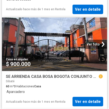
Ver en detalle
Actualizado hace más de 1 mes
en
Rentola
Ver foto
Casa
·
en alquiler
$ 900.000
SE ARRIENDA CASA BOSA BOGOTA CONJUNTO ALAMEDA DEL RIO CERCA DE TRANSPORTE PUBLICO
Sibaté
60
m²
3
Habitaciones
Casa
·
Aparcadero
Ver en detalle
Actualizado hace más de 1 mes
en
Rentola