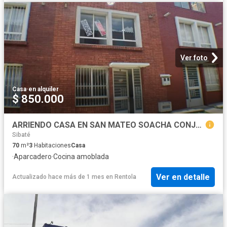
Ver foto
Casa
·
en alquiler
$ 850.000
ARRIENDO CASA EN SAN MATEO SOACHA CONJUNTO BOSQUES DE TIBANICA
Sibaté
70
m²
3
Habitaciones
Casa
·
Aparcadero
·
Cocina amoblada
Ver en detalle
Actualizado hace más de 1 mes
en
Rentola