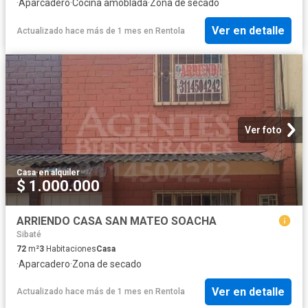
·
Aparcadero
·
Cocina amoblada
·
Zona de secado
Ver en detalle
Actualizado hace más de 1 mes
en
Rentola
Ver foto
Casa
·
en alquiler
$ 1.000.000
ARRIENDO CASA SAN MATEO SOACHA
Sibaté
72
m²
3
Habitaciones
Casa
·
Aparcadero
·
Zona de secado
Ver en detalle
Actualizado hace más de 1 mes
en
Rentola