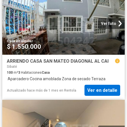
Ver foto
Casa
·
en alquiler
$ 1.550.000
ARRIENDO CASA SAN MATEO DIAGONAL AL CAI
Sibaté
100
m²
3
Habitaciones
Casa
·
Aparcadero
·
Cocina amoblada
·
Zona de secado
·
Terraza
Ver en detalle
Actualizado hace más de 1 mes
en
Rentola