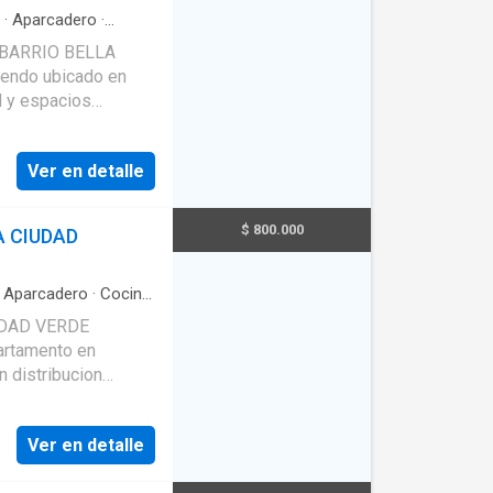
·
Aparcadero
·
BARRIO BELLA
iendo ubicado en
l y espacios
 3 habitaciones, 2
 lavanderia y
Ver en detalle
istribuido para el
ivado y deposito.
BARRIO BELLA
$ 800.000
 CIUDAD
·
Aparcadero
·
Cocina
DAD VERDE
rtamento en
 distribucion
ea de 62 m2, piso 5,
 semi integral, zona
Ver en detalle
, comodo y bien
 con parqueadero