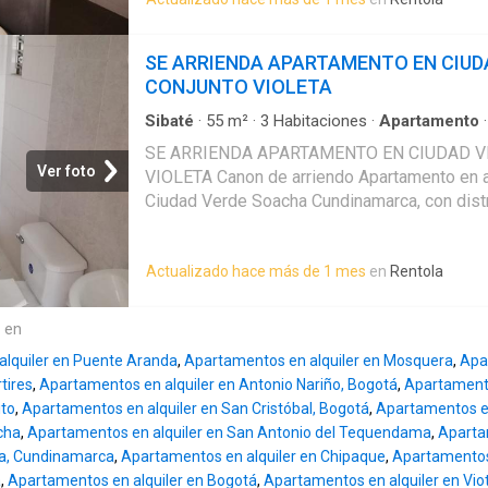
espacio practico, comodo y bien distribuido pa
Ademas cuenta con parqueadero comunal. 
APARTAMENTO EN CIUDAD VERDE CONJUN
SE ARRIENDA APARTAMENTO EN CIUD
CONJUNTO VIOLETA
Sibaté
·
55
m²
·
3
Habitaciones
·
Apartamento
amoblada
SE ARRIENDA APARTAMENTO EN CIUDAD 
Ver foto
VIOLETA Canon de arriendo Apartamento en a
Ciudad Verde Soacha Cundinamarca, con distr
espacios comodos. Cuenta con area de 55 m2
habitaciones, 1 bano, sala comedor y cocina i
Actualizado hace más de 1 mes
en
Rentola
practico, comodo y bien distribuido para el d
cuenta con parqueadero comunal. SE ARR
EN CIUDAD VERDE CONJUNTO VIOLETA
e en
lquiler en Puente Aranda
,
Apartamentos en alquiler en Mosquera
,
Apa
tires
,
Apartamentos en alquiler en Antonio Nariño, Bogotá
,
Apartamento
ito
,
Apartamentos en alquiler en San Cristóbal, Bogotá
,
Apartamentos en
cha
,
Apartamentos en alquiler en San Antonio del Tequendama
,
Aparta
da, Cundinamarca
,
Apartamentos en alquiler en Chipaque
,
Apartamentos 
a
,
Apartamentos en alquiler en Bogotá
,
Apartamentos en alquiler en Vio