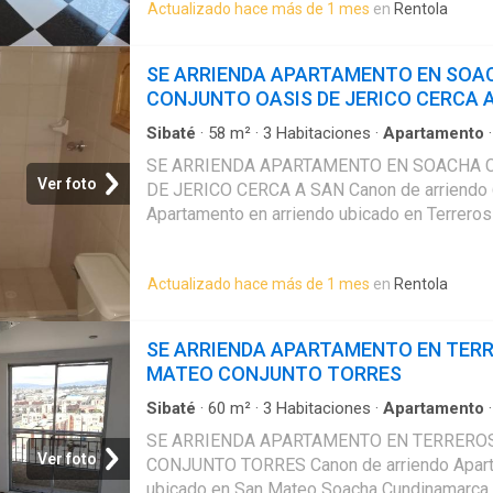
Actualizado hace más de 1 mes
en
Rentola
Un espacio practico, comodo y bien distribuido
Ademas cuenta con parqueadero comunal. 
APARTAMENTO SOACHA CIUDAD VERDE CO
SE ARRIENDA APARTAMENTO EN SOA
CONJUNTO OASIS DE JERICO CERCA 
Sibaté
·
58
m²
·
3
Habitaciones
·
Apartamento
amoblada
·
Zona de secado
·
Calefacción
SE ARRIENDA APARTAMENTO EN SOACHA 
Ver foto
DE JERICO CERCA A SAN Canon de arriendo
Apartamento en arriendo ubicado en Terreros
Mateo Soacha Cundinamarca, con distribucion
espacios comodos. Cuenta con area de 58 m2
Actualizado hace más de 1 mes
en
Rentola
habitaciones, 2 banos, sala comedor, cocina i
lavanderia, calentador de agua y closets. Un 
comodo y bien distribuido para el dia a dia.
SE ARRIENDA APARTAMENTO EN TER
parqueadero comunal. SE ARRIENDA APAR
MATEO CONJUNTO TORRES
SOACHA CONJUNTO OASIS DE JERICO CER
Sibaté
·
60
m²
·
3
Habitaciones
·
Apartamento
amoblada
·
Zona de secado
·
Calefacción
SE ARRIENDA APARTAMENTO EN TERRERO
Ver foto
CONJUNTO TORRES Canon de arriendo Apart
ubicado en San Mateo Soacha Cundinamarca, 