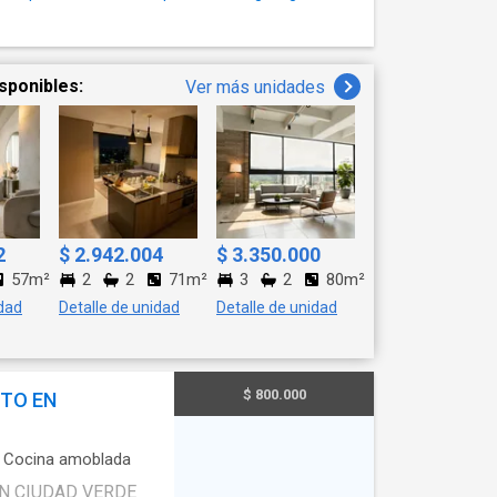
sponibles:
Ver más unidades
2
$ 2.942.004
$ 3.350.000
57m²
2
2
71m²
3
2
80m²
idad
Detalle de unidad
Detalle de unidad
$ 800.000
TO EN
·
Cocina amoblada
N CIUDAD VERDE