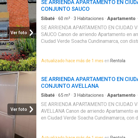
SE ARRIENDA APARTAMENTO EN CIUD
APARTAMENTO EN CIUDAD VERDE CONJU
CONJUNTO SAUCO
Sibaté
·
60
m²
·
3
Habitaciones
·
Apartamento
amoblada
SE ARRIENDA APARTAMENTO EN CIUDAD 
Ver foto
SAUCO Canon de arriendo Apartamento en ar
Ciudad Verde Soacha Cundinamarca, con distr
espacios comodos. Cuenta con area de 60 m2
habitaciones, 2 banos, sala comedor y cocina
Actualizado hace más de 1 mes
en
Rentola
practico, comodo y bien distribuido para el d
cuenta con parqueadero comunal. SE ARR
EN CIUDAD VERDE CONJUNTO SAUCO
SE ARRIENDA APARTAMENTO EN CIUD
CONJUNTO AVELLANA
Sibaté
·
65
m²
·
3
Habitaciones
·
Apartamento
amoblada
SE ARRIENDA APARTAMENTO EN CIUDAD 
Ver foto
AVELLANA Canon de arriendo Apartamento en
en Ciudad Verde Soacha Cundinamarca, con di
y espacios comodos. Cuenta con area de 65 m
habitaciones, 2 banos, sala comedor, cocina i
Actualizado hace más de 1 mes
en
Rentola