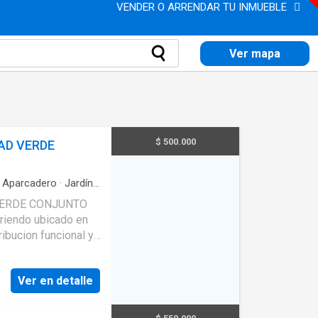
VENDER O ARRENDAR TU INMUEBLE
Ver mapa
$ 500.000
AD VERDE
·
Aparcadero
·
Jardín
·
ón
VERDE CONJUNTO
riendo ubicado en
ibucion funcional y
, piso 5, 3
ntegral, zona de
Ver en detalle
espacio practico,
 Ademas cuenta con
RRIENDA