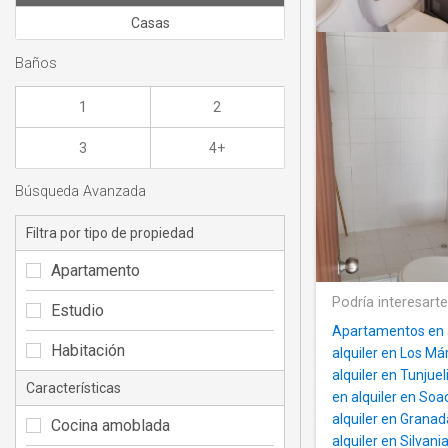
Casas
Baños
1
2
3
4+
Búsqueda Avanzada
Filtra por tipo de propiedad
Apartamento
Podría interesart
Estudio
Apartamentos en a
Habitación
alquiler en Los Már
alquiler en Tunjuel
Características
en alquiler en Soa
alquiler en Grana
Cocina amoblada
alquiler en Silvani