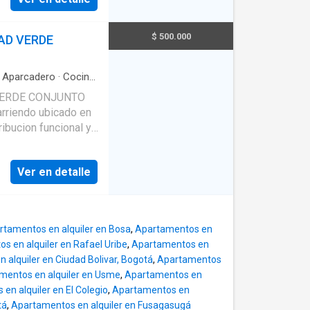
ra el dia a dia.
SE ARRIENDA
TO AVELLANA
$ 500.000
AD VERDE
·
Aparcadero
·
Cocina
VERDE CONJUNTO
rriendo ubicado en
ibucion funcional y
, piso 4, 3
ntegral. Un espacio
Ver en detalle
ia a dia. Ademas
IENDA APARTAMENTO
rtamentos en alquiler en Bosa
,
Apartamentos en
s en alquiler en Rafael Uribe
,
Apartamentos en
 alquiler en Ciudad Bolivar, Bogotá
,
Apartamentos
mentos en alquiler en Usme
,
Apartamentos en
en alquiler en El Colegio
,
Apartamentos en
tá
,
Apartamentos en alquiler en Fusagasugá