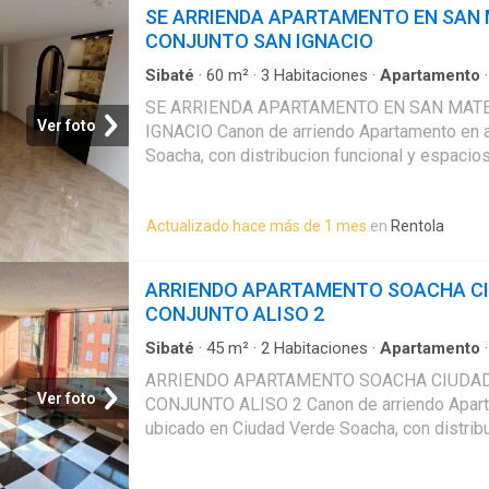
comunal. ARRIENDO APARTAMENTO EN SO
SE ARRIENDA APARTAMENTO EN SAN
VERDE CONJUNTO PALMETO
CONJUNTO SAN IGNACIO
Sibaté
·
60
m²
·
3
Habitaciones
·
Apartamento
amoblada
·
Zona de secado
·
Calefacción
SE ARRIENDA APARTAMENTO EN SAN MAT
Ver foto
IGNACIO Canon de arriendo Apartamento en a
Soacha, con distribucion funcional y espaci
con area de 60 m2, piso 4, 3 habitaciones, 2
cocina integral, zona de lavanderia, calentado
Actualizado hace más de 1 mes
en
Rentola
Un espacio practico, comodo y bien distribuido
Ademas cuenta con parqueadero comunal. 
APARTAMENTO EN SAN MATEO CONJUNTO 
ARRIENDO APARTAMENTO SOACHA CI
CONJUNTO ALISO 2
Sibaté
·
45
m²
·
2
Habitaciones
·
Apartamento
de secado
ARRIENDO APARTAMENTO SOACHA CIUDA
Ver foto
CONJUNTO ALISO 2 Canon de arriendo Apart
ubicado en Ciudad Verde Soacha, con distribu
espacios comodos. Cuenta con area de 45 m2
habitaciones, 2 banos, sala comedor, cocina y