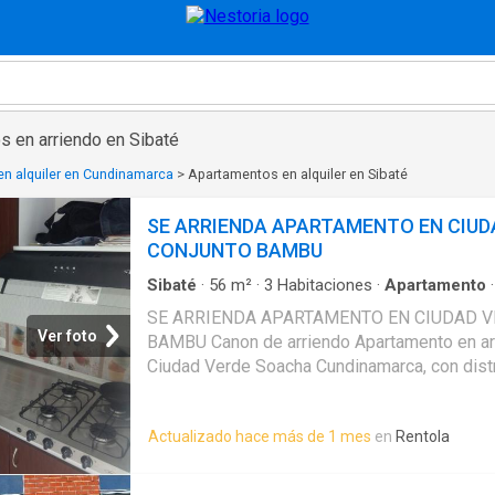
s en arriendo en Sibaté
n alquiler en Cundinamarca
>
Apartamentos en alquiler en Sibaté
SE ARRIENDA APARTAMENTO EN CIUD
CONJUNTO BAMBU
Sibaté
·
56
m²
·
3
Habitaciones
·
Apartamento
Cocina amoblada
·
Zona de secado
·
Calefacci
SE ARRIENDA APARTAMENTO EN CIUDAD 
Ver foto
BAMBU Canon de arriendo Apartamento en ar
Ciudad Verde Soacha Cundinamarca, con distr
espacios comodos. Cuenta con area de 56 m2
habitaciones, 2 banos, sala comedor, cocina i
Actualizado hace más de 1 mes
en
Rentola
lavanderia, calentador de agua y closets. Un 
comodo y bien distribuido para el dia a dia.
parqueadero comunal y zonas verdes. SE A