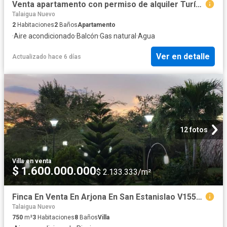
Venta apartamento con permiso de alquiler Turístico en Rodadero Sur
Talaigua Nuevo
2
Habitaciones
2
Baños
Apartamento
·
Aire acondicionado
·
Balcón
·
Gas natural
·
Agua
Ver en detalle
Actualizado hace 6 días
12 fotos
Villa
·
en venta
$ 1.600.000.000
$ 2.133.333/m²
Finca En Venta En Arjona En San Estanislao V155683
Talaigua Nuevo
750
m²
3
Habitaciones
8
Baños
Villa