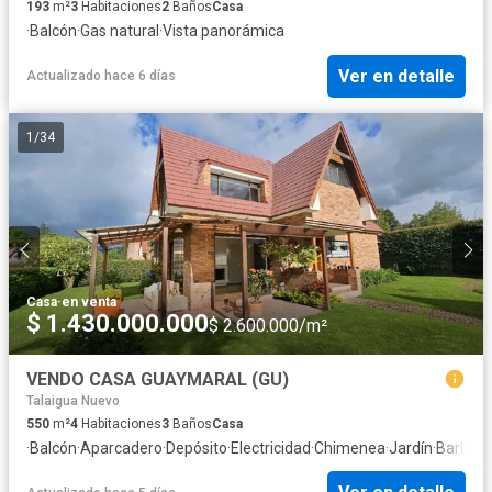
193
m²
3
Habitaciones
2
Baños
Casa
·
Balcón
·
Gas natural
·
Vista panorámica
Ver en detalle
Actualizado hace 6 días
1
/
34
Casa
·
en venta
$ 1.430.000.000
$ 2.600.000/m²
VENDO CASA GUAYMARAL (GU)
Talaigua Nuevo
550
m²
4
Habitaciones
3
Baños
Casa
·
Balcón
·
Aparcadero
·
Depósito
·
Electricidad
·
Chimenea
·
Jardín
·
Barbec