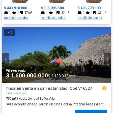
$ 443.910.000
$ 515.995.500
$ 496.798.500
1
1
27m²
1
1
33m²
1
1
29m²
Detalle de unidad
Detalle de unidad
Detalle de unidad
1
/
19
Villa
·
en venta
$ 1.600.000.000
$ 2.133.333/m²
finca en venta en san estanislao. Cod V16527
Talaigua Nuevo
750
m²
3
Habitaciones
8
Baños
Villa
·
Aire acondicionado
·
Jardín
·
Piscina
·
Cocina integral
·
Área infantil
·
Circ