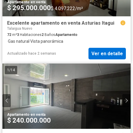
Apartamento
·
en venta
$ 295.000.000
$ 4.097.222/m²
Excelente apartamento en venta Asturias Itagui
Talaigua Nuevo
72
m²
3
Habitaciones
2
Baños
Apartamento
·
Gas natural
·
Vista panorámica
Ver en detalle
Actualizado hace 2 semanas
1
/
14
Apartamento
·
en venta
$ 240.000.000