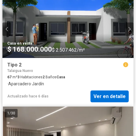
Casa
·
en venta
$ 168.000.000
$ 2.507.462/m²
Tipo 2
Talaigua Nuevo
67
m²
3
Habitaciones
2
Baños
Casa
·
Aparcadero
·
Jardín
Ver en detalle
Actualizado hace 6 días
1
/
30