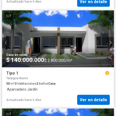
Ver en detalle
Actualizado hace 6 días
1
/
7
Casa
·
en venta
$ 140.000.000
$ 2.800.000/m²
Tipo 1
Talaigua Nuevo
50
m²
2
Habitaciones
2
Baños
Casa
·
Aparcadero
·
Jardín
Ver en detalle
Actualizado hace 6 días
1
/
7