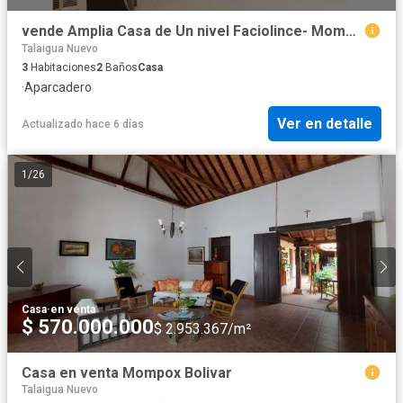
vende Amplia Casa de Un nivel Faciolince- Mompox
Talaigua Nuevo
3
Habitaciones
2
Baños
Casa
·
Aparcadero
Ver en detalle
Actualizado hace 6 días
1
/
26
Casa
·
en venta
$ 570.000.000
$ 2.953.367/m²
Casa en venta Mompox Bolivar
Talaigua Nuevo