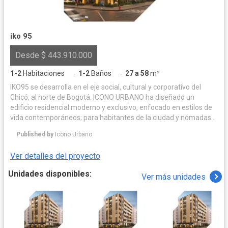
iko 95
Desde $ 443.910.000
1-2
Habitaciones
1-2
Baños
27 a 58
m²
·
·
IKO95 se desarrolla en el eje social, cultural y corporativo del
Chicó, al norte de Bogotá. ICONO URBANO ha diseñado un
edificio residencial moderno y exclusivo, enfocado en estilos de
vida contemporáneos; para habitantes de la ciudad y nómadas
del mundo. La propuesta de IKO95 presenta apartaestudios de
Published by
Icono Urbano
27 a 58 m2, todos exteriores, planteados en una torre de 7 pisos,
con espacios comunales en piso uno y cubierta y parqueaderos
Ver detalles del proyecto
en sótano.
Unidades disponibles:
Ver más unidades