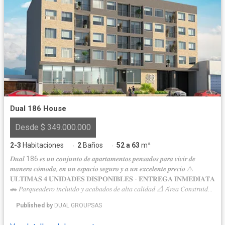
Dual 186 House
Desde $ 349.000.000
2-3
Habitaciones
2
Baños
52 a 63
m²
·
·
𝑫𝒖𝒂𝒍 186 𝒆𝒔 𝒖𝒏 𝒄𝒐𝒏𝒋𝒖𝒏𝒕𝒐 𝒅𝒆 𝒂𝒑𝒂𝒓𝒕𝒂𝒎𝒆𝒏𝒕𝒐𝒔 𝒑𝒆𝒏𝒔𝒂𝒅𝒐𝒔 𝒑𝒂𝒓𝒂 𝒗𝒊𝒗𝒊𝒓 𝒅𝒆
𝒎𝒂𝒏𝒆𝒓𝒂 𝒄𝒐́𝒎𝒐𝒅𝒂, 𝒆𝒏 𝒖𝒏 𝒆𝒔𝒑𝒂𝒄𝒊𝒐 𝒔𝒆𝒈𝒖𝒓𝒐 𝒚 𝒂 𝒖𝒏 𝒆𝒙𝒄𝒆𝒍𝒆𝒏𝒕𝒆 𝒑𝒓𝒆𝒄𝒊𝒐 ⚠️
𝐔𝐋𝐓𝐈𝐌𝐀𝐒 𝟒 𝐔𝐍𝐈𝐃𝐀𝐃𝐄𝐒 𝐃𝐈𝐒𝐏𝐎𝐍𝐈𝐁𝐋𝐄𝐒 - 𝐄𝐍𝐓𝐑𝐄𝐆𝐀 𝐈𝐍𝐌𝐄𝐃𝐈𝐀𝐓𝐀
🚗 𝑃𝑎𝑟𝑞𝑢𝑒𝑎𝑑𝑒𝑟𝑜 𝑖𝑛𝑐𝑙𝑢𝑖𝑑𝑜 𝑦 𝑎𝑐𝑎𝑏𝑎𝑑𝑜𝑠 𝑑𝑒 𝑎𝑙𝑡𝑎 𝑐𝑎𝑙𝑖𝑑𝑎𝑑 📐 𝐴́𝑟𝑒𝑎 𝐶𝑜𝑛𝑠𝑡𝑟𝑢𝑖𝑑𝑎
𝑑𝑒𝑠𝑑𝑒 51𝐦² 𝐡𝐚𝐬𝐭𝐚 63𝐦². 💲 𝑃𝑟𝑒𝑐𝑖𝑜 𝑑𝑒 𝑟𝑒𝑓𝑒𝑟𝑒𝑛𝑐𝑖𝑎 𝑑𝑒𝑠𝑑𝑒: $ 𝟑𝟒𝟗.𝟎𝟎𝟎.𝟎𝟎𝟎
Published by
DUAL GROUPSAS
📌 𝑈𝑏𝑖𝑐𝑎𝑐𝑖𝑜́𝑛 𝑑𝑒𝑙 𝑝𝑟𝑜𝑦𝑒𝑐𝑡𝑜: 𝐶𝑎𝑙𝑙𝑒 𝟏𝟖𝟔 # 𝟕-𝟔𝟗 📆 𝐹𝘦𝑐𝘩𝑎 𝑝𝘢𝑟𝘢 𝘭𝑎 𝑐𝘶𝑜𝘵𝑎
𝑖𝘯𝑖𝘤𝑖𝘢𝑙: 𝟑 𝐦𝐞𝐬𝐞𝐬 Es un proyecto de vivienda, estrato 3, el cual