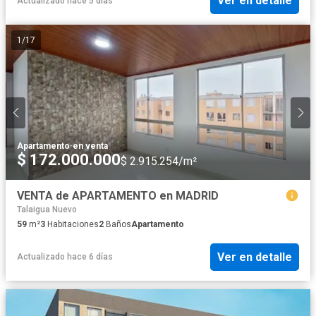
Ver en detalle
Actualizado hace 5 días
1
/
17
Apartamento
·
en venta
$ 172.000.000
$ 2.915.254/m²
VENTA de APARTAMENTO en MADRID
Talaigua Nuevo
59
m²
3
Habitaciones
2
Baños
Apartamento
Ver en detalle
Actualizado hace 6 días