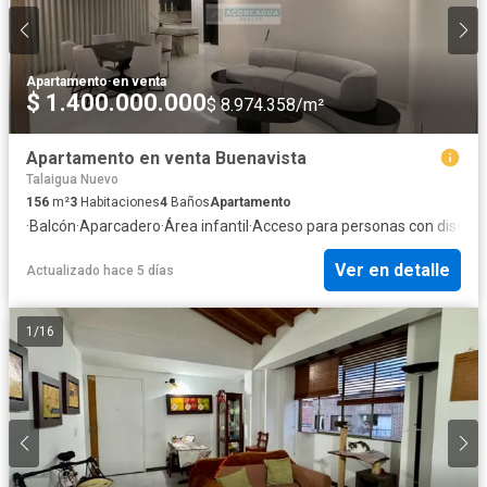
Apartamento
·
en venta
$ 1.400.000.000
$ 8.974.358/m²
Apartamento en venta Buenavista
Talaigua Nuevo
156
m²
3
Habitaciones
4
Baños
Apartamento
·
Balcón
·
Aparcadero
·
Área infantil
·
Acceso para personas con discap
Ver en detalle
Actualizado hace 5 días
1
/
16