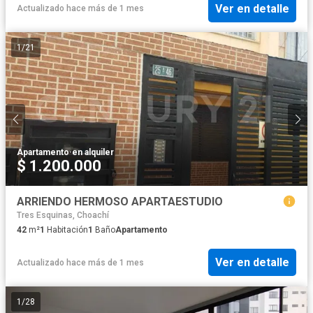
Ver en detalle
Actualizado hace más de 1 mes
1
/
21
Apartamento
·
en alquiler
$ 1.200.000
ARRIENDO HERMOSO APARTAESTUDIO
Tres Esquinas, Choachí
42
m²
1
Habitación
1
Baño
Apartamento
Ver en detalle
Actualizado hace más de 1 mes
1
/
28