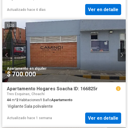
Ver en detalle
Actualizado hace 4 días
1
/
20
Apartamento
·
en alquiler
$ 700.000
Apartamento Hogares Soacha ID: 166825r
Tres Esquinas, Choachí
44
m²
2
Habitaciones
1
Baño
Apartamento
·
Vigilante
·
Sala polivalente
Ver en detalle
Actualizado hace 1 semana