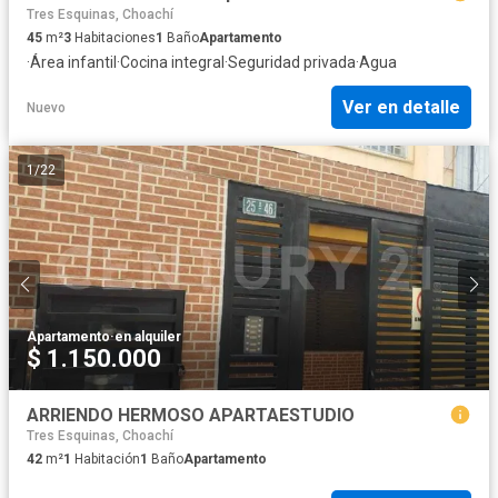
Tres Esquinas, Choachí
45
m²
3
Habitaciones
1
Baño
Apartamento
·
Área infantil
·
Cocina integral
·
Seguridad privada
·
Agua
Ver en detalle
Nuevo
1
/
22
Apartamento
·
en alquiler
$ 1.150.000
ARRIENDO HERMOSO APARTAESTUDIO
Tres Esquinas, Choachí
42
m²
1
Habitación
1
Baño
Apartamento