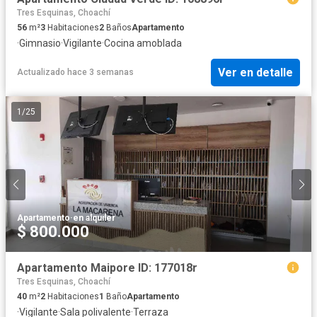
Tres Esquinas, Choachí
56
m²
3
Habitaciones
2
Baños
Apartamento
·
Gimnasio
·
Vigilante
·
Cocina amoblada
Ver en detalle
Actualizado hace 3 semanas
1
/
25
Apartamento
·
en alquiler
$ 800.000
Apartamento Maipore ID: 177018r
Tres Esquinas, Choachí
40
m²
2
Habitaciones
1
Baño
Apartamento
·
Vigilante
·
Sala polivalente
·
Terraza