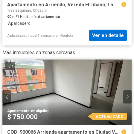
Apartamento en Arriendo, Vereda El Libano, La Calera
Tres Esquinas, Choachí
90
m²
1
Habitación
Apartamento
·
Aparcadero
Ver en detalle
Actualizado hace 1 semana
en
Rentola
Más inmuebles en zonas cercanas
1
/
9
Apartamento
·
en alquiler
$ 750.000
ACTUALIZADO
COD: 900066 Arrienda apartamento en Ciudad Verde, Conjunto Orquídea