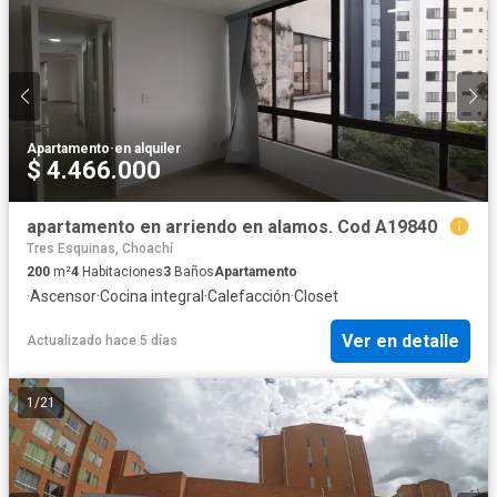
Apartamento
·
en alquiler
$ 4.466.000
apartamento en arriendo en alamos. Cod A19840
Tres Esquinas, Choachí
200
m²
4
Habitaciones
3
Baños
Apartamento
·
Ascensor
·
Cocina integral
·
Calefacción
·
Closet
Ver en detalle
Actualizado hace 5 días
1
/
21