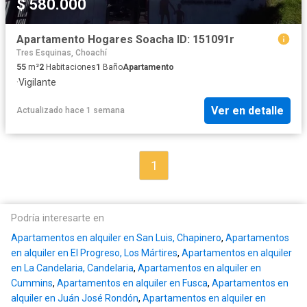
$ 580.000
Apartamento Hogares Soacha ID: 151091r
Tres Esquinas, Choachí
55
m²
2
Habitaciones
1
Baño
Apartamento
·
Vigilante
Ver en detalle
Actualizado hace 1 semana
1
Podría interesarte en
Apartamentos en alquiler en San Luis, Chapinero
,
Apartamentos
en alquiler en El Progreso, Los Mártires
,
Apartamentos en alquiler
en La Candelaria, Candelaria
,
Apartamentos en alquiler en
Cummins
,
Apartamentos en alquiler en Fusca
,
Apartamentos en
alquiler en Juán José Rondón
,
Apartamentos en alquiler en