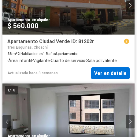
Apartamento
·
en alquiler
$ 560.000
Apartamento Ciudad Verde ID: 81202r
Tres Esquinas, Choachí
38
m²
2
Habitaciones
1
Baño
Apartamento
·
Área infantil
·
Vigilante
·
Cuarto de servicio
·
Sala polivalente
Ver en detalle
Actualizado hace 3 semanas
1
/
18
Apartamento
·
en alquiler