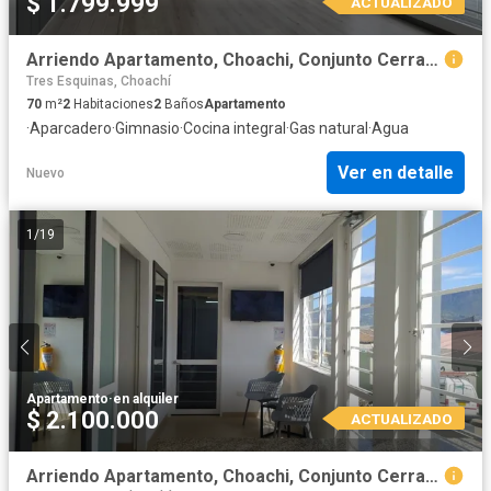
$ 1.799.999
ACTUALIZADO
Arriendo Apartamento, Choachi, Conjunto Cerrado
Tres Esquinas, Choachí
70
m²
2
Habitaciones
2
Baños
Apartamento
·
Aparcadero
·
Gimnasio
·
Cocina integral
·
Gas natural
·
Agua
Ver en detalle
Nuevo
1
/
19
Apartamento
·
en alquiler
$ 2.100.000
ACTUALIZADO
Arriendo Apartamento, Choachi, Conjunto Cerrado