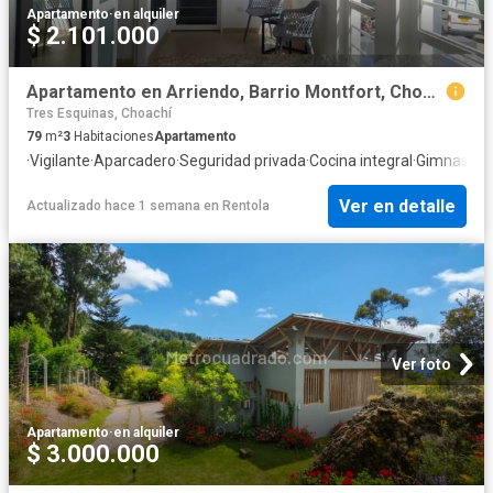
Apartamento
·
en alquiler
$ 2.101.000
Apartamento en Arriendo, Barrio Montfort, Choachi
Tres Esquinas, Choachí
79
m²
3
Habitaciones
Apartamento
·
Vigilante
·
Aparcadero
·
Seguridad privada
·
Cocina integral
·
Gimnasio
Ver en detalle
Actualizado hace 1 semana
en
Rentola
Ver foto
Apartamento
·
en alquiler
$ 3.000.000