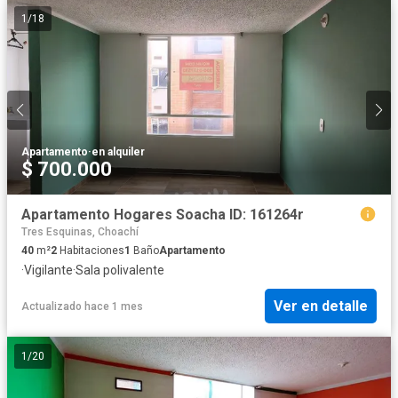
1
/
18
Apartamento
·
en alquiler
$ 700.000
Apartamento Hogares Soacha ID: 161264r
Tres Esquinas, Choachí
40
m²
2
Habitaciones
1
Baño
Apartamento
·
Vigilante
·
Sala polivalente
Ver en detalle
Actualizado hace 1 mes
1
/
20