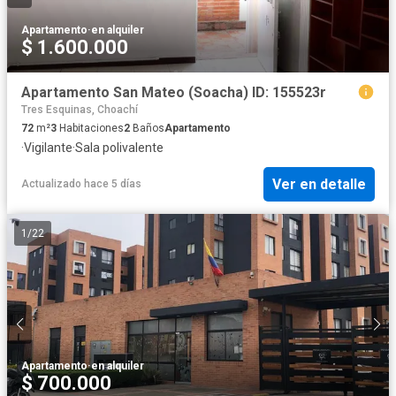
Apartamento
·
en alquiler
$ 1.600.000
Apartamento San Mateo (Soacha) ID: 155523r
Tres Esquinas, Choachí
72
m²
3
Habitaciones
2
Baños
Apartamento
·
Vigilante
·
Sala polivalente
Ver en detalle
Actualizado hace 5 días
1
/
22
Apartamento
·
en alquiler
$ 700.000