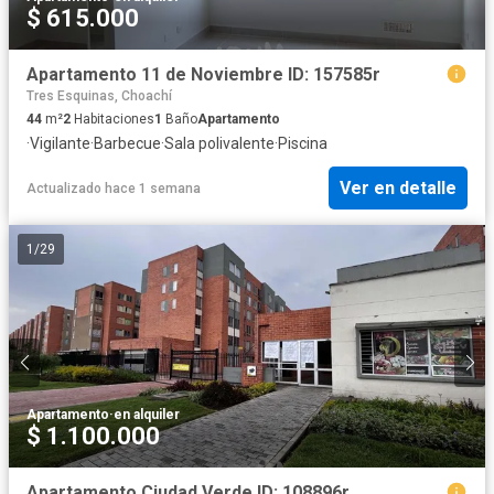
$ 615.000
Apartamento 11 de Noviembre ID: 157585r
Tres Esquinas, Choachí
44
m²
2
Habitaciones
1
Baño
Apartamento
·
Vigilante
·
Barbecue
·
Sala polivalente
·
Piscina
Ver en detalle
Actualizado hace 1 semana
1
/
29
Apartamento
·
en alquiler
$ 1.100.000
Apartamento Ciudad Verde ID: 108896r