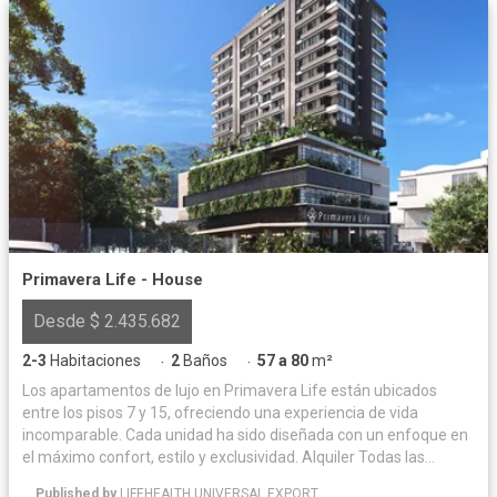
Primavera Life - House
Desde $ 2.435.682
2-3
Habitaciones
2
Baños
57 a 80
m²
·
·
Los apartamentos de lujo en Primavera Life están ubicados
entre los pisos 7 y 15, ofreciendo una experiencia de vida
incomparable. Cada unidad ha sido diseñada con un enfoque en
el máximo confort, estilo y exclusividad. Alquiler Todas las
unidades inmobiliarias (locales, oficinas, apartamentos,
Published by
LIFEHEALTH UNIVERSAL EXPORT