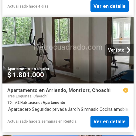
Ver en detalle
Actualizado hace 4 días
Ver foto
Apartamento
·
en alquiler
$ 1.801.000
Apartamento en Arriendo, Montfort, Choachi
Tres Esquinas, Choachí
70
m²
2
Habitaciones
Apartamento
·
Aparcadero
·
Seguridad privada
·
Jardín
·
Gimnasio
·
Cocina amoblada
Ver en detalle
Actualizado hace 2 semanas
en
Rentola