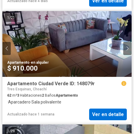
Ver en detalle
Actualizado hace 4 días
1
/
21
Apartamento
·
en alquiler
$ 910.000
Apartamento Ciudad Verde ID: 148079r
Tres Esquinas, Choachí
62
m²
3
Habitaciones
2
Baños
Apartamento
·
Aparcadero
·
Sala polivalente
Ver en detalle
Actualizado hace 1 semana
1
/
28