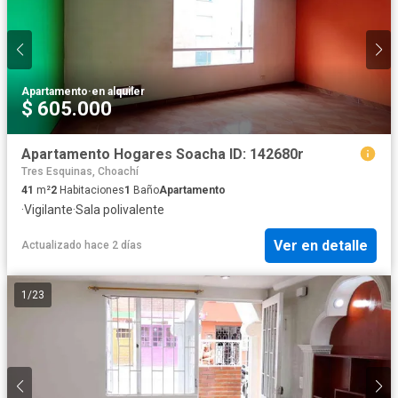
Apartamento
·
en alquiler
$ 605.000
Apartamento Hogares Soacha ID: 142680r
Tres Esquinas, Choachí
41
m²
2
Habitaciones
1
Baño
Apartamento
·
Vigilante
·
Sala polivalente
Ver en detalle
Actualizado hace 2 días
1
/
23