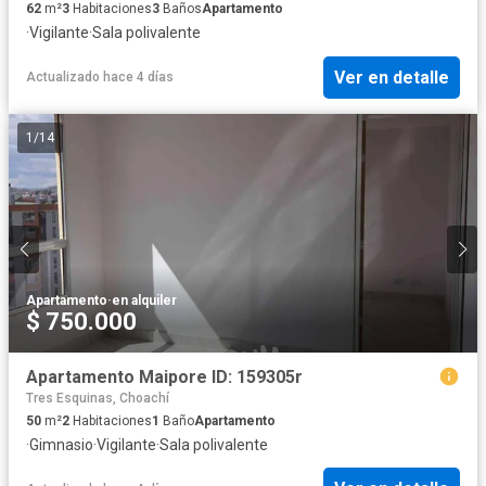
62
m²
3
Habitaciones
3
Baños
Apartamento
·
Vigilante
·
Sala polivalente
Ver en detalle
Actualizado hace 4 días
1
/
14
Apartamento
·
en alquiler
$ 750.000
Apartamento Maipore ID: 159305r
Tres Esquinas, Choachí
50
m²
2
Habitaciones
1
Baño
Apartamento
·
Gimnasio
·
Vigilante
·
Sala polivalente