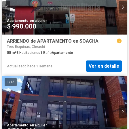
Apartamento
·
en alquiler
$ 990.000
ARRIENDO de APARTAMENTO en SOACHA
Tres Esquinas, Choachí
55
m²
3
Habitaciones
1
Baño
Apartamento
Ver en detalle
Actualizado hace 1 semana
1
/
15
Apartamento
·
en alquiler