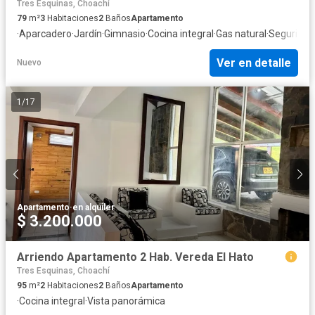
Tres Esquinas, Choachí
79
m²
3
Habitaciones
2
Baños
Apartamento
·
Aparcadero
·
Jardín
·
Gimnasio
·
Cocina integral
·
Gas natural
·
Seguridad
Ver en detalle
Nuevo
1
/
17
Apartamento
·
en alquiler
$ 3.200.000
Arriendo Apartamento 2 Hab. Vereda El Hato
Tres Esquinas, Choachí
95
m²
2
Habitaciones
2
Baños
Apartamento
·
Cocina integral
·
Vista panorámica