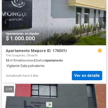
Apartamento
·
en alquiler
$ 1.000.000
Apartamento Maipore ID: 176501r
Tres Esquinas, Choachí
53
m²
3
Habitaciones
2
Baños
Apartamento
·
Vigilante
·
Sala polivalente
Ver en detalle
Actualizado hace 4 días
1
/
18