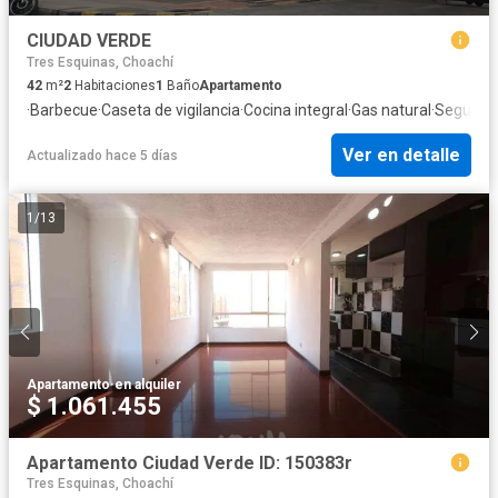
CIUDAD VERDE
Tres Esquinas, Choachí
42
m²
2
Habitaciones
1
Baño
Apartamento
·
Barbecue
·
Caseta de vigilancia
·
Cocina integral
·
Gas natural
·
Segurida
Ver en detalle
Actualizado hace 5 días
1
/
13
Apartamento
·
en alquiler
$ 1.061.455
Apartamento Ciudad Verde ID: 150383r
Tres Esquinas, Choachí