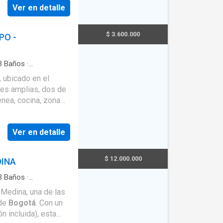
Ver en detalle
cuenta con
ima y a dos cuadras
$ 3.600.000
PO -
ial.
3
Baños
·
 ubicado en el
nes amplias, dos de
enea, cocina, zona
ica ofrece cercanía
bliotecas, con
Ver en detalle
rrera 19 y la
excelente opción
d.
$ 12.000.000
DINA
3
Baños
·
·
Barbecue
·
Seguridad
Medina, una de las
al
 de
Bogotá
. Con un
 incluida), esta