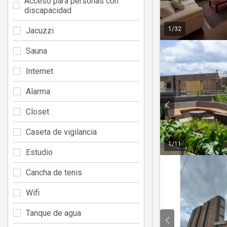
Acceso para personas con
discapacidad
1
/
32
Jacuzzi
Sauna
Internet
Alarma
Closet
Caseta de vigilancia
1
/
11
Estudio
Cancha de tenis
Wifi
Tanque de agua