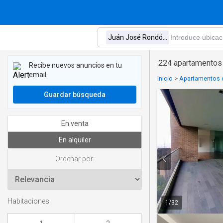
224 apartamentos 
Recibe nuevos anuncios en tu
email
Inicio
>
Apartamentos e
Guardar búsqueda
En venta
En alquiler
Ordenar por:
Habitaciones
1
/
32