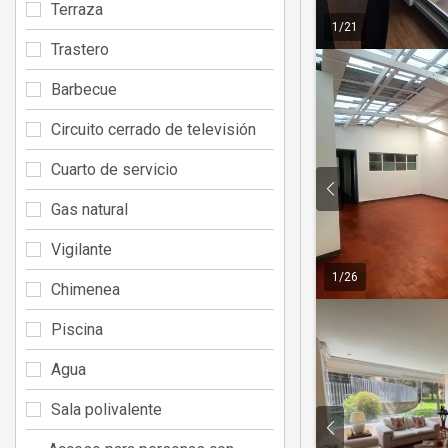
Terraza
1
/
21
Trastero
Barbecue
Circuito cerrado de televisión
Cuarto de servicio
Gas natural
Vigilante
1
/
26
Chimenea
Piscina
Agua
Sala polivalente