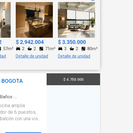
2
$ 2.942.004
$ 3.350.000
57m²
2
2
71m²
3
2
80m²
idad
Detalle de unidad
Detalle de unidad
$ 4.750.000
E BOGOTA
Baños
·
himenea
·
Cocina
ca
·
Agua
·
Tanque de
dor de 6 puestos,
ra personas con
lancia
·
Gimnasio
·
balcón con una vista
de tenis
 principal con baño
, dos habitaciones