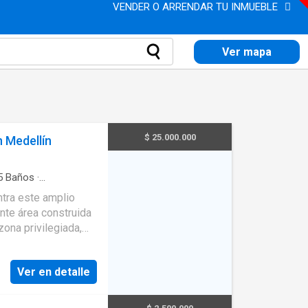
VENDER O ARRENDAR TU INMUEBLE
Ver mapa
$ 25.000.000
 Medellín
5
Baños
·
ra personas con
ntra este amplio
i
·
Ascensor
·
Gas
nte área construida
ona privilegiada,
na vida cómoda y
Ver en detalle
Además, se destacan
idad y privacidad
 de un garaje para