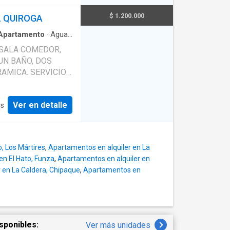
portantes puntos de
 propiedad también
rnacional garantiza un
as domiciliario, piso
$ 1.200.000
L QUIROGA
aducirse en una
lavandería que te
 desarrollo personal
Apartamento
·
Agua
·
dad y seguridad, la
to se sitúa en una
citados, ascensor y
 SALA COMEDOR,
rmitiendo disfrutar
do momento. Y
UN BAÑO, DOS
za a esta área. Este
RAMICA. SERVICIOS
n punto de partida
alcance de tu mano.
AS.
udades más
ción de su ubicación
Ver en detalle
rs
hacen de este
es buscan un hogar
, Los Mártires
,
Apartamentos en alquiler en La
en El Hato, Funza
,
Apartamentos en alquiler en
 en La Caldera, Chipaque
,
Apartamentos en
sponibles:
Ver más unidades