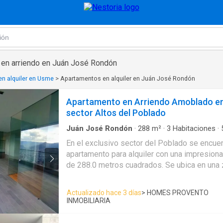
en arriendo en Juán José Rondón
n alquiler en Usme
>
Apartamentos en alquiler en Juán José Rondón
Apartamento en Arriendo Amoblado en
sector Altos del Poblado
Juán José Rondón
·
288
m²
·
3
Habitaciones
·
Apartamento
·
Balcón
·
Aparcadero
·
Acceso pa
En el exclusivo sector del Poblado se encue
discapacidad
·
Cocina integral
·
Internet
·
Jacuzz
apartamento para alquiler con una impresiona
natural
·
Vista panorámica
·
Cuarto de servicio
de 288.0 metros cuadrados. Se ubica en una z
rodeado de servicios y comodidades para u
sofisticada. Cuenta con tres amplias habitaciones perfectas para
Actualizado hace 3 días
> HOMES PROVENTO
el descanso, cada una con su propio baño. 
INMOBILIARIA
los cinco baños en total, garantizando comod
para toda la familia. Adicionalmente, dispone