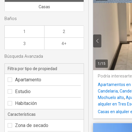
Casas
Baños
1
2
3
4+
Búsqueda Avanzada
1
/
15
Filtra por tipo de propiedad
Podría interesart
Apartamento
Apartamentos en a
Estudio
Candelaria, Cande
Mochuelo alto
,
Apa
Habitación
alquiler en Tres E
Casas en alquiler
Características
Zona de secado