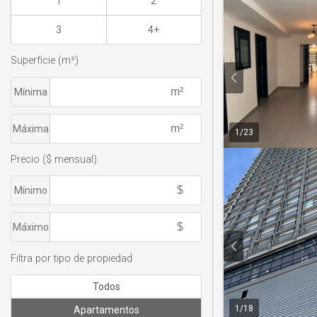
1
2
3
4+
Superficie (m²)
Mínima
Máxima
1
/
23
Precio ($ mensual)
Mínimo
Máximo
Filtra por tipo de propiedad
Todos
1
/
18
Apartamentos