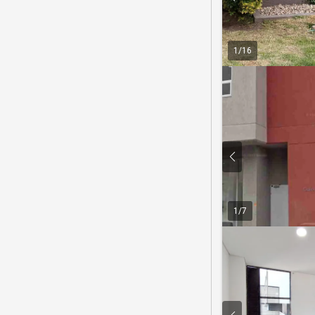
1
/
16
1
/
7