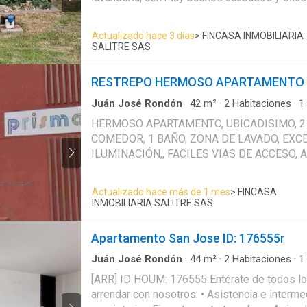
valor del arriendo (los ingresos mensuales 
complementar por las personas que vivirán en
Actualizado hace 3 días
> FINCASA INMOBILIARIA
Completa tu información básica y mándanos 
SALITRE SAS
bancarios o documentos que demuestren tus in
debes tener reportes negativos en centrales
RESTREPO HERMOSO APARTAMENTO
IMPORTANTE: • Te invitamos a agendar una visita a esta
propiedad • Si tienes alguna duda por favor puedes solicitar más
Juán José Rondón
·
42
m²
·
2
Habitaciones
·
1
información desde los portales como tambié
·
Cocina integral
·
Gas natural
·
Agua
·
Área infant
HERMOSO APARTAMENTO, UBICADISIMO, 2
directamente con nosotros Más que una inmobiliaria, somos
Seguridad privada
COMEDOR, 1 BAÑO, ZONA DE LAVADO, EXC
Houm. *Aplican T&C
ILUMINACIÓN,, FACILES VIAS DE ACCESO, 
Actualizado hace más de 1 mes
> FINCASA
INMOBILIARIA SALITRE SAS
Apartamento San Jose ID: 176555r
Juán José Rondón
·
44
m²
·
2
Habitaciones
·
1
·
Balcón
[ARR] ID HOUM: 176555 Entérate de todos los beneficios al
arrendar con nosotros: • Asistencia e intermediación con el