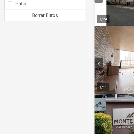
Patio
Borrar filtros
1
/
24
1
/
11