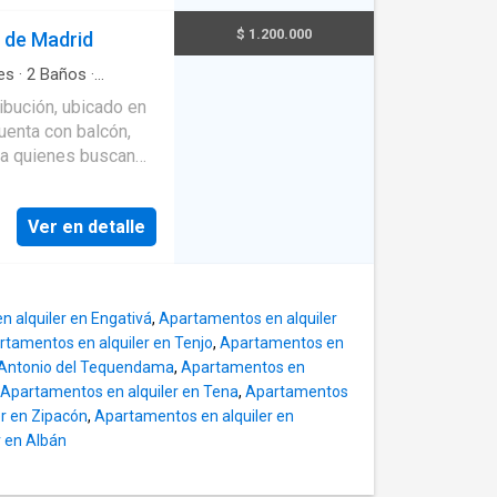
lentador y servicio
ara las actividades
$ 1.200.000
de Madrid
buena iluminación y
elente alternativa
es
·
2
Baños
·
orámica
·
Agua
entorno residencial
ibución, ubicado en
, comercio, servicios
Cuenta con balcón,
ra quienes buscan
Ver en detalle
 alquiler en Engativá
,
Apartamentos en alquiler
rtamentos en alquiler en Tenjo
,
Apartamentos en
 Antonio del Tequendama
,
Apartamentos en
Apartamentos en alquiler en Tena
,
Apartamentos
r en Zipacón
,
Apartamentos en alquiler en
 en Albán