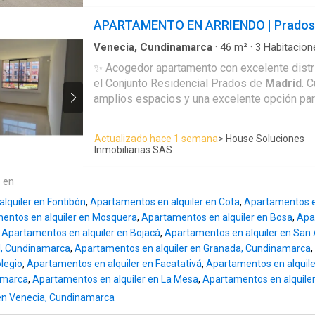
Se encuentra en primer nivel y dispone de ca
de gas natural, brindando mayor practicidad p
APARTAMENTO EN ARRIENDO | Prados 
diarias. Sus espacios interiores cuentan con 
ventilación natural, convirtiéndolo en una exc
Venecia, Cundinamarca
·
46
m²
·
3
Habitacion
Apartamento
·
Balcón
·
Gas natural
·
Vista pan
para quienes buscan un hogar cómodo en un 
✨ Acogedor apartamento con excelente distr
tranquilo, con fácil acceso a vías principales
el Conjunto Residencial Prados de
Madrid
. 
y zonas de interés.
amplios espacios y una excelente opción pa
comodidad y tranquilidad. 🔹 Canon de arrendamiento: $1.200.000
(Incluye administración) 3 habitaciones 2 baños Piso 2 🌅 Balcón
Actualizado hace 1 semana
> House Soluciones
👕 3 clósets 🚗 Parqueadero comunal Ubicado en la Calle 19 # 9
Inmobiliarias SAS
- 130 Este. 📞 Contáctanos para recibir más información y
programar una visita.
e en
lquiler en Fontibón
,
Apartamentos en alquiler en Cota
,
Apartamentos en
entos en alquiler en Mosquera
,
Apartamentos en alquiler en Bosa
,
Apa
,
Apartamentos en alquiler en Bojacá
,
Apartamentos en alquiler en San
al, Cundinamarca
,
Apartamentos en alquiler en Granada, Cundinamarca
,
olegio
,
Apartamentos en alquiler en Facatativá
,
Apartamentos en alquile
amarca
,
Apartamentos en alquiler en La Mesa
,
Apartamentos en alquiler
 en Venecia, Cundinamarca