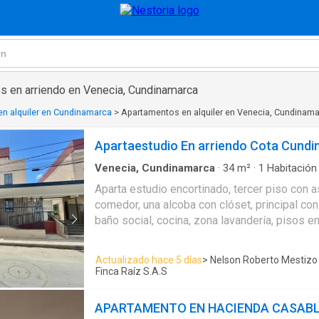
s en arriendo en Venecia, Cundinamarca
n alquiler en Cundinamarca
>
Apartamentos en alquiler en Venecia, Cundinam
Apartaestudio En arriendo Cota Cund
Venecia, Cundinamarca
·
34
m²
·
1
Habitación
Balcón
·
Aparcadero
·
Gimnasio
·
Cocina integral
Aparta estudio encortinado, tercer piso con a
natural
·
Vista panorámica
·
Agua
comedor, una alcoba con clóset, principal con
baño social, cocina, zona lavandería, pisos e
garaje cubierto, depósito. El conjunto tiene z
para niños, salón comunal y gimnasio, salón 
Actualizado hace 5 días
> Nelson Roberto Mestizo
parqueo visitantes. Dotado con Nevera. terr
Finca Raíz S.A.S
aproximadamente con vista interior.
APARTAMENTO EN HACIENDA CASAB