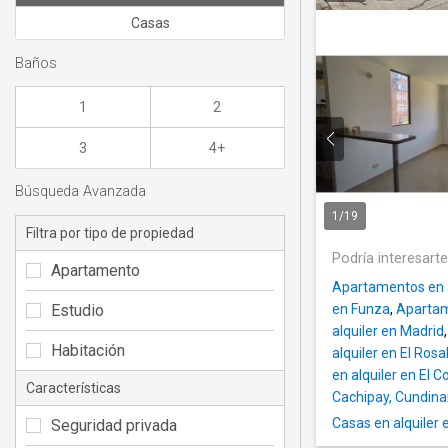
Casas
Baños
1
2
3
4+
Búsqueda Avanzada
1
/
19
Filtra por tipo de propiedad
Podría interesart
Apartamento
Apartamentos en a
Estudio
en Funza
,
Apartam
alquiler en Madrid
Habitación
alquiler en El Ros
en alquiler en El C
Características
Cachipay, Cundin
Casas en alquiler
Seguridad privada