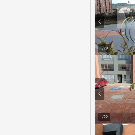
1
/
29
1
/
22