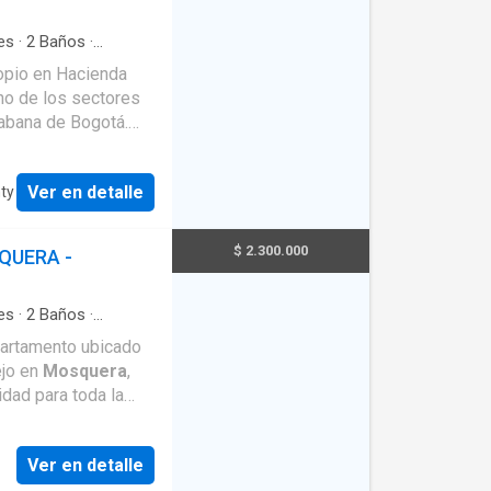
es
·
2
Baños
·
apacidad
·
Agua
·
opio en Hacienda
ocina integral
·
Gas
ridad privada
·
Sabana de Bogotá.
imer piso, ofrece
s con clóset, la
Ver en detalle
nty
 baños, sala-
 lineal y patio de
rta de seguridad,
$ 2.300.000
QUERA -
ueadero privado
til, cancha de
es
·
2
Baños
·
asio
·
Cocina integral
solo 4 apartamentos
artamento ubicado
ejo en
Mosquera
,
il acceso a Bogotá,
dad para toda la
r de excelente
ría independiente,
Ver en detalle
queadero privado.