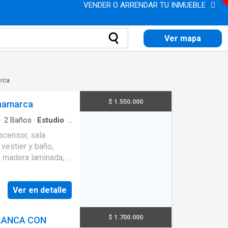
VENDER O ARRENDAR TU INMUEBLE
Ver mapa
arca
$ 1.550.000
inamarca
·
2
Baños
·
Estudio
·
·
Ascensor
·
Gas
scensor, sala
 vestier y baño,
n madera laminada,
onas verdes, jardín
conferencias,
Ver en detalle
aza de 14 mts
$ 1.700.000
LANCA CON