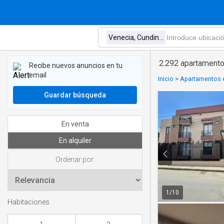
2.292 apartamento
Recibe nuevos anuncios en tu
email
Inicio
>
Apartamentos e
Guardar búsqueda
En venta
En alquiler
Ordenar por:
1
/
10
Habitaciones