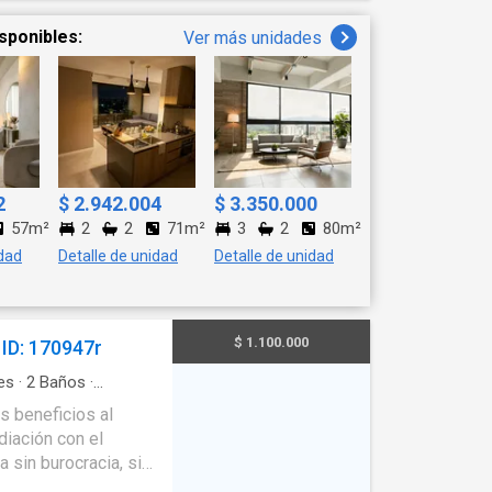
sponibles:
Ver más unidades
2
$ 2.942.004
$ 3.350.000
57m²
2
2
71m²
3
2
80m²
idad
Detalle de unidad
Detalle de unidad
$ 1.100.000
ID: 170947r
es
·
2
Baños
·