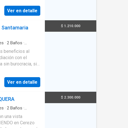
rficie construida de
Ver en detalle
$ 1.210.000
 Santamaria
cia 24
es
·
2
Baños
·
nos 2.5 veces el
se pueden
 este inmueble) •
tus extractos
gresos • No
Ver en detalle
². Sus
 de crédito
$ 2.300.000
QUERA
gilancia
n contactarte
es
·
2
Baños
·
n una vista
RIENDO en Cerezo