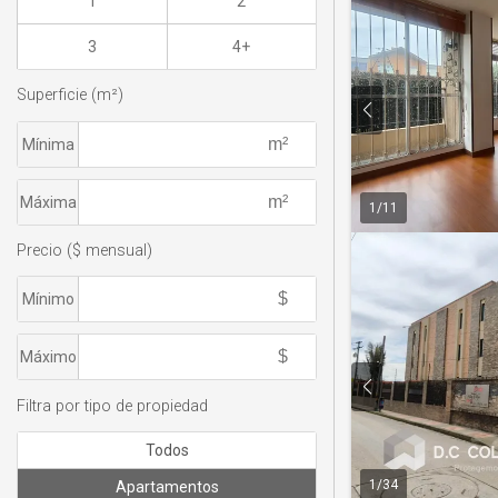
1
2
3
4+
Superficie (m²)
Mínima
Máxima
1
/
11
Precio ($ mensual)
Mínimo
Máximo
Filtra por tipo de propiedad
Todos
1
/
34
Apartamentos