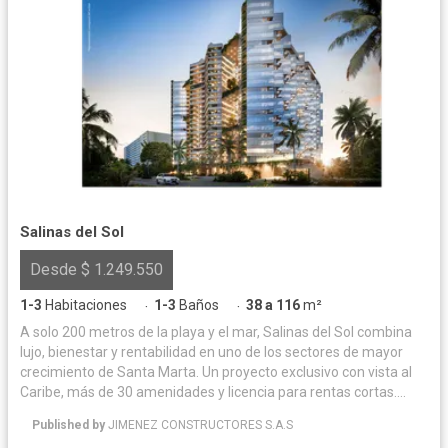
Salinas del Sol
Desde $ 1.249.550
1-3
Habitaciones
1-3
Baños
38 a 116
m²
·
·
A solo 200 metros de la playa y el mar, Salinas del Sol combina
lujo, bienestar y rentabilidad en uno de los sectores de mayor
crecimiento de Santa Marta. Un proyecto exclusivo con vista al
Caribe, más de 30 amenidades y licencia para rentas cortas.
Suites y apartamentos con espectacular vista al mar, diseñados
Published by
JIMENEZ CONSTRUCTORES S.A.S
para disfrutar, descansar y generar rentabilidad.