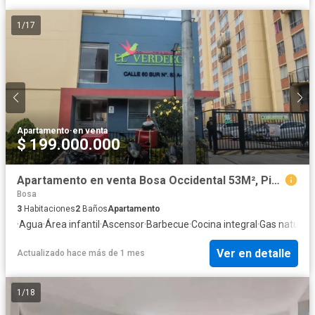
1
/
17
Apartamento
·
en venta
$ 199.000.000
Apartamento en venta Bosa Occidental 53M², Piso 12 - Ascensor - Deposito $199.000.000
Bosa
3
Habitaciones
2
Baños
Apartamento
·
Agua
·
Área infantil
·
Ascensor
·
Barbecue
·
Cocina integral
·
Gas natural
·
Ver en detalle
Actualizado hace más de 1 mes
1
/
18