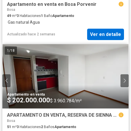
Apartamento en venta en Bosa Porvenir
Bosa
49
m²
3
Habitaciones
1
Baño
Apartamento
·
Gas natural
·
Agua
Ver en detalle
Actualizado hace 2 semanas
1
/
18
Apartamento
·
en venta
$ 202.000.000
$ 3.960.784/m²
APARTAMENTO EN VENTA, RESERVA DE SIENNA 2 BOSA
Bosa
51
m²
3
Habitaciones
2
Baños
Apartamento