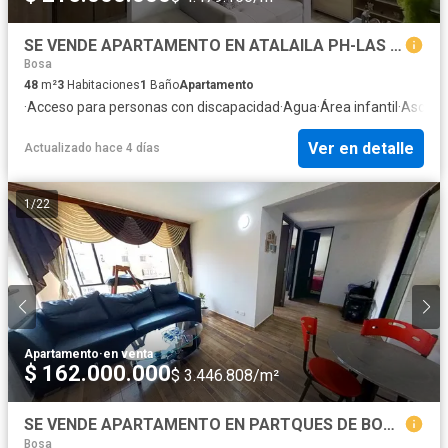
SE VENDE APARTAMENTO EN ATALAILA PH-LAS MARGARITAS BOSA-BOGOTA
Bosa
48
m²
3
Habitaciones
1
Baño
Apartamento
·
Acceso para personas con discapacidad
·
Agua
·
Área infantil
·
Ascens
Ver en detalle
Actualizado hace 4 días
1
/
22
Apartamento
·
en venta
$ 162.000.000
$ 3.446.808/m²
SE VENDE APARTAMENTO EN PARTQUES DE BOGOTA CAMPANO-BOSA BOGOTA CUNDINAMARCA
Bosa