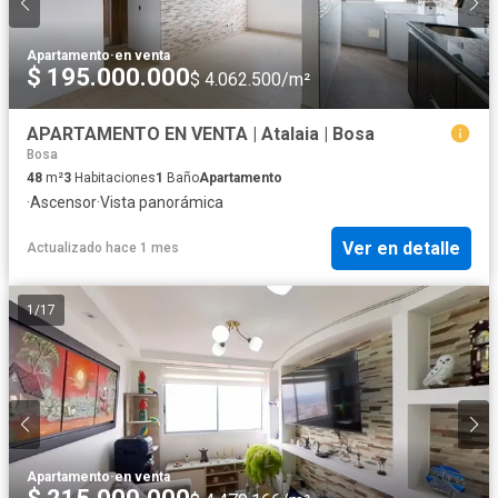
Apartamento
·
en venta
$ 195.000.000
$ 4.062.500/m²
APARTAMENTO EN VENTA | Atalaia | Bosa
Bosa
48
m²
3
Habitaciones
1
Baño
Apartamento
·
Ascensor
·
Vista panorámica
Ver en detalle
Actualizado hace 1 mes
1
/
17
Apartamento
·
en venta