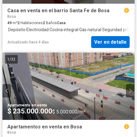
Casa en venta en el barrio Santa Fe de Bosa
Bosa
49
m²
2
Habitaciones
2
Baños
Casa
·
Depósito
·
Electricidad
·
Cocina integral
·
Gas natural
·
Seguridad privad
Ver en detalle
Actualizado hace 4 días
1
/
32
Apartamento
·
en venta
$ 235.000.000
$ 5.000.000/m²
Apartamentos en venta en Bosa
Bosa