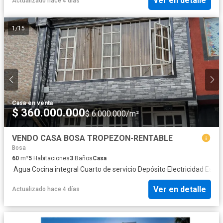
Ver en detalle
Actualizado hace 4 días
1
/
15
Casa
·
en venta
$ 360.000.000
$ 6.000.000/m²
VENDO CASA BOSA TROPEZON-RENTABLE
Bosa
60
m²
5
Habitaciones
3
Baños
Casa
·
Agua
·
Cocina integral
·
Cuarto de servicio
·
Depósito
·
Electricidad
·
Estud
Ver en detalle
Actualizado hace 4 días