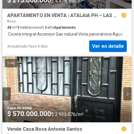
$ 215.000.000
$ 4.479.166/m²
APARTAMENTO EN VENTA | ATALAIA PH – LAS MARGARITAS, BOGOT
Bosa
48
m²
3
Habitaciones
1
Baño
Apartamento
·
Cocina integral
·
Ascensor
·
Gas natural
·
Vista panorámica
·
Agua
Ver en detalle
Actualizado hace 4 días
1
/
42
Casa
·
en venta
$ 570.000.000
$ 2.923.076/m²
Vende Casa Bosa Antonia Santos