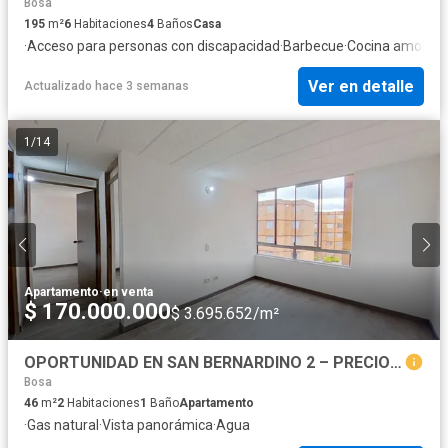
Bosa
195
m²
6
Habitaciones
4
Baños
Casa
·
Acceso para personas con discapacidad
·
Barbecue
·
Cocina amobla
Ver en detalle
Actualizado hace 3 semanas
1
/
14
Apartamento
·
en venta
$ 170.000.000
$ 3.695.652/m²
OPORTUNIDAD EN SAN BERNARDINO 2 – PRECIO COMPETITIVO
Bosa
46
m²
2
Habitaciones
1
Baño
Apartamento
·
Gas natural
·
Vista panorámica
·
Agua