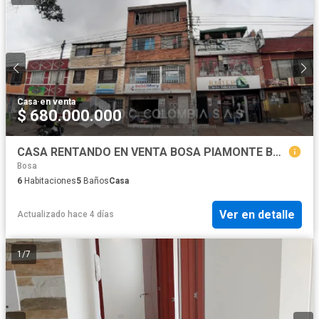
Casa
·
en venta
$ 680.000.000
CASA RENTANDO EN VENTA BOSA PIAMONTE BOGOT
Bosa
6
Habitaciones
5
Baños
Casa
Ver en detalle
Actualizado hace 4 días
1
/
7