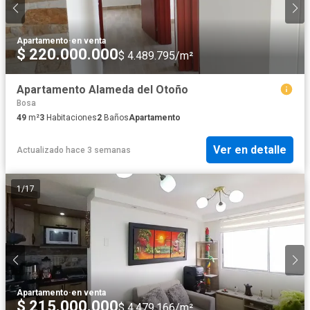
Apartamento
·
en venta
$ 220.000.000
$ 4.489.795/m²
Apartamento Alameda del Otoño
Bosa
49
m²
3
Habitaciones
2
Baños
Apartamento
Ver en detalle
Actualizado hace 3 semanas
1
/
17
Apartamento
·
en venta
$ 215.000.000
$ 4.479.166/m²