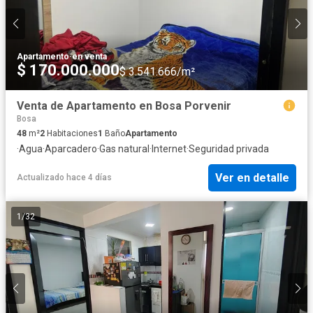
Apartamento
·
en venta
$ 170.000.000
$ 3.541.666/m²
Venta de Apartamento en Bosa Porvenir
Bosa
48
m²
2
Habitaciones
1
Baño
Apartamento
·
Agua
·
Aparcadero
·
Gas natural
·
Internet
·
Seguridad privada
Ver en detalle
Actualizado hace 4 días
1
/
32