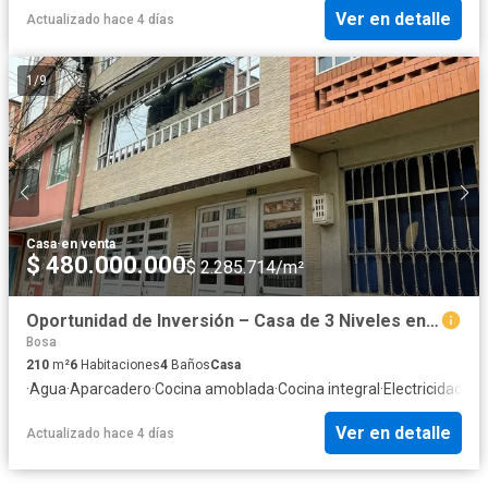
Ver en detalle
Actualizado hace 4 días
1
/
9
Casa
·
en venta
$ 480.000.000
$ 2.285.714/m²
Oportunidad de Inversión – Casa de 3 Niveles en Venta en BOSA LA LIBERTAD
Bosa
210
m²
6
Habitaciones
4
Baños
Casa
·
Agua
·
Aparcadero
·
Cocina amoblada
·
Cocina integral
·
Electricidad
·
Gas
Ver en detalle
Actualizado hace 4 días