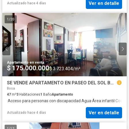
Ver en detalle
Actualizado hace 4 días
1
/
20
Apartamento
·
en venta
$ 175.000.000
$ 3.723.404/m²
SE VENDE APARTAMENTO EN PASEO DEL SOL BOSA- BOGOTA CUNDINAMARCA
Bosa
47
m²
3
Habitaciones
1
Baño
Apartamento
·
Acceso para personas con discapacidad
·
Agua
·
Área infantil
·
Cocina 
Ver en detalle
Actualizado hace 4 días
1
/
12