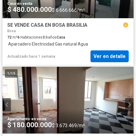
Casa
·
en venta
$ 480.000.000
$ 6.666.666/m²
SE VENDE CASA EN BOSA BRASILIA
Bosa
72
m²
6
Habitaciones
3
Baños
Casa
·
Aparcadero
·
Electricidad
·
Gas natural
·
Agua
Ver en detalle
Actualizado hace 1 semana
1
/
19
Apartamento
·
en venta
$ 180.000.000
$ 3.673.469/m²