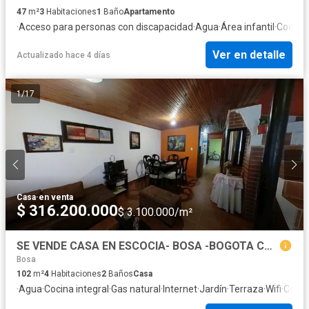
47
m²
3
Habitaciones
1
Baño
Apartamento
·
Acceso para personas con discapacidad
·
Agua
·
Área infantil
·
Cocina 
Ver en detalle
Actualizado hace 4 días
1
/
17
Casa
·
en venta
$ 316.200.000
$ 3.100.000/m²
SE VENDE CASA EN ESCOCIA- BOSA -BOGOTA CUNDINAMARCA
Bosa
102
m²
4
Habitaciones
2
Baños
Casa
·
Agua
·
Cocina integral
·
Gas natural
·
Internet
·
Jardín
·
Terraza
·
Wifi
·
Cocin