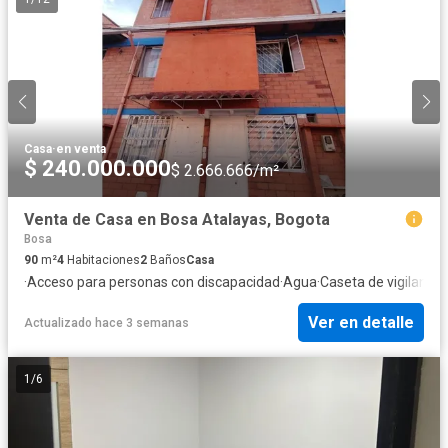
Casa
·
en venta
$ 240.000.000
$ 2.666.666/m²
Venta de Casa en Bosa Atalayas, Bogota
Bosa
90
m²
4
Habitaciones
2
Baños
Casa
·
Acceso para personas con discapacidad
·
Agua
·
Caseta de vigilancia
·
Ver en detalle
Actualizado hace 3 semanas
1
/
6