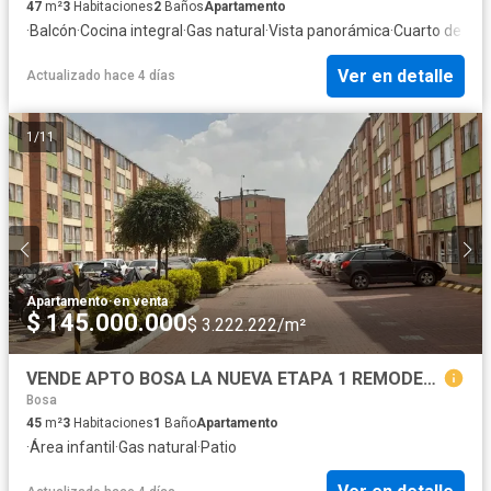
47
m²
3
Habitaciones
2
Baños
Apartamento
·
Balcón
·
Cocina integral
·
Gas natural
·
Vista panorámica
·
Cuarto de serv
Ver en detalle
Actualizado hace 4 días
1
/
11
Apartamento
·
en venta
$ 145.000.000
$ 3.222.222/m²
VENDE APTO BOSA LA NUEVA ETAPA 1 REMODELADO
Bosa
45
m²
3
Habitaciones
1
Baño
Apartamento
·
Área infantil
·
Gas natural
·
Patio