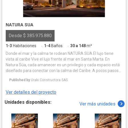
NATURA SUA
Desde $ 385.975.880
1-3
Habitaciones
1-4
Baños
30 a 148
m²
·
·
Donde el mar y la calma te rodean NATURA SUA El lujo tiene
vista al caribe Vive el lujo frente al mar en Santa Marta. En
Natura Súa, cada amanecer es un privilegio y cada espacio está
diseñado para conectar con la calma del Caribe. A pocos pasos
de la playa, este exclusivo desarrollo combina arquitectura
Published by
Uraki Constructora SAS
moderna, confort y naturaleza en perfecta armonía, ofreciendo
un estilo de vida donde el mar, el sol y la sofisticación se
Ver detalles del proyecto
convierten en parte de tu día a día. En el corazón de Pozos
Colorados, Santa Marta, emerge un enclave de lujo frente al mar
Unidades disponibles:
Ver más unidades
Caribe. Un lugar donde la serenidad del entorno se combina con
la exclusividad de un diseño moderno, rodeado de playas
doradas, brisa cálida y el inconfundible encanto del norte de
Colombia. Santa Marta combina playas de ensueño, clima cálido
y una cercanía única con la Sierra Nevada, ofreciendo paisajes