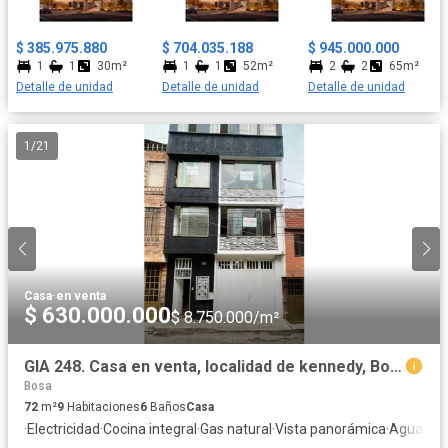
que cambian del mar al bosque en pocas horas. Es un lugar ideal
para quienes buscan tranquilidad, naturaleza y una vida rodeada
$ 385.975.880
$ 704.035.188
$ 945.000.000
de cultura e historia caribeña. Importante: Los renders e
1
1
30m²
1
1
52m²
2
2
65m²
imágenes son ilustrativos y no constituyen oferta comercial ni
Detalle de unidad
Detalle de unidad
Detalle de unidad
contractual. Las áreas, diseños y acabados son aproximados y
pueden variar conforme a la licencia de construcción y el
contrato de compraventa.
1
/
21
Casa
·
en venta
$ 630.000.000
$ 8.750.000/m²
GIA 248. Casa en venta, localidad de kennedy, Bogota
Bosa
72
m²
9
Habitaciones
6
Baños
Casa
·
Electricidad
·
Cocina integral
·
Gas natural
·
Vista panorámica
·
Agua