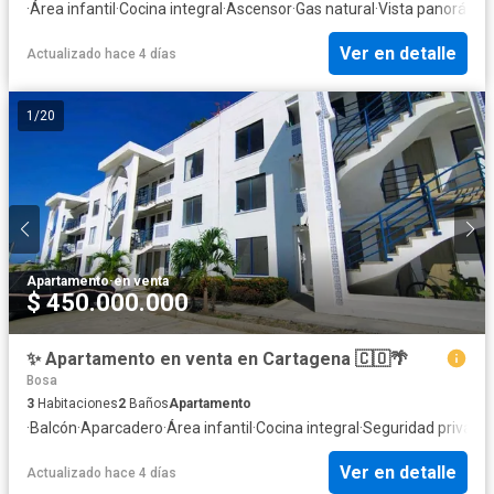
·
Área infantil
·
Cocina integral
·
Ascensor
·
Gas natural
·
Vista panorámic
Ver en detalle
Actualizado hace 4 días
1
/
20
Apartamento
·
en venta
$ 450.000.000
✨ Apartamento en venta en Cartagena 🇨🇴🌴
Bosa
3
Habitaciones
2
Baños
Apartamento
·
Balcón
·
Aparcadero
·
Área infantil
·
Cocina integral
·
Seguridad privada
Ver en detalle
Actualizado hace 4 días