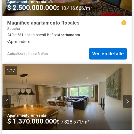
Apartamento
·
en venta
$ 2.500.000.000
$ 10.416.666/m²
Magnifico apartamento Rosales
Soacha
240
m²
3
Habitaciones
5
Baños
Apartamento
·
Aparcadero
Ver en detalle
Actualizado hace 3 días
1
/
17
Apartamento
·
en venta
$ 1.370.000.000
$ 7.828.571/m²