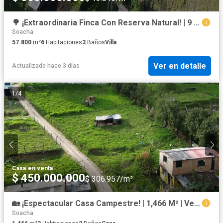
🌳 ¡Extraordinaria Finca Con Reserva Natural! | 9 Fanegadas | 2 Casas | Vía Pavimentada En Sibaté
Soacha
57.800
m²
6
Habitaciones
3
Baños
Villa
Ver en detalle
Actualizado hace 3 días
1
/
4
Casa
·
en venta
$ 450.000.000
$ 306.957/m²
🏡 ¡Espectacular Casa Campestre! | 1,466 M² | Vereda La Unión | A Pasos De Vía Principal
Soacha