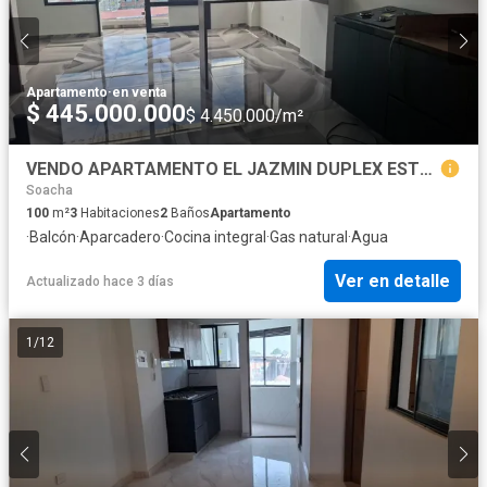
Apartamento
·
en venta
$ 445.000.000
$ 4.450.000/m²
VENDO APARTAMENTO EL JAZMIN DUPLEX ESTRENAR 100 M2, PISO 6
Soacha
100
m²
3
Habitaciones
2
Baños
Apartamento
·
Balcón
·
Aparcadero
·
Cocina integral
·
Gas natural
·
Agua
Ver en detalle
Actualizado hace 3 días
1
/
12