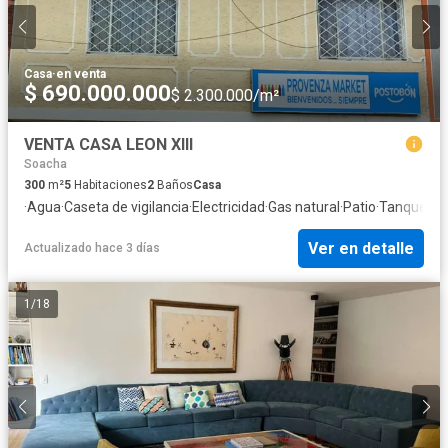
Casa
·
en venta
$ 690.000.000
$ 2.300.000/m²
VENTA CASA LEON XIII
Soacha
300
m²
5
Habitaciones
2
Baños
Casa
·
Agua
·
Caseta de vigilancia
·
Electricidad
·
Gas natural
·
Patio
·
Tanque de
Ver en detalle
Actualizado hace 3 días
1
/
18