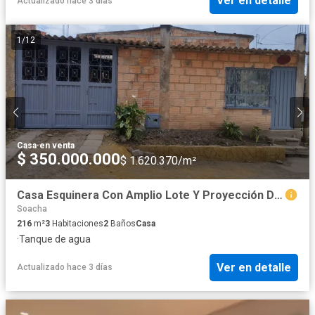
Ver en detalle
Actualizado hace 3 días
1
/
12
Casa
·
en venta
$ 350.000.000
$ 1.620.370/m²
Casa Esquinera Con Amplio Lote Y Proyección De Construcción En Sibaté – Barrio La Paz
Soacha
216
m²
3
Habitaciones
2
Baños
Casa
·
Tanque de agua
Ver en detalle
Actualizado hace 3 días