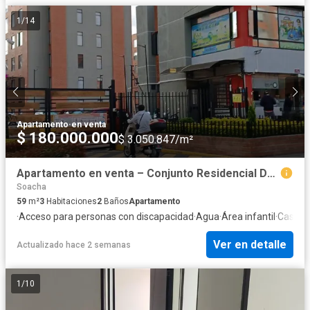
1
/
14
Apartamento
·
en venta
$ 180.000.000
$ 3.050.847/m²
Apartamento en venta – Conjunto Residencial Dalia, Ciudad Verde, Soacha
Soacha
59
m²
3
Habitaciones
2
Baños
Apartamento
·
Acceso para personas con discapacidad
·
Agua
·
Área infantil
·
Caseta 
Ver en detalle
Actualizado hace 2 semanas
1
/
10