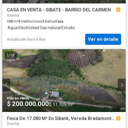
CASA EN VENTA - SIBATE - BARRIO DEL CARMEN
Soacha
100
m²
5
Habitaciones
3
Baños
Casa
·
Agua
·
Electricidad
·
Gas natural
·
Estudio
Ver en detalle
Actualizado hace 3 días
1
/
18
Villa
·
en venta
$ 200.000.000
$ 11.709/m²
Finca De 17.080 M² En Sibaté, Vereda Bradamonte – Frente A Vía Y Junto A Escuela Veredal.
Soacha