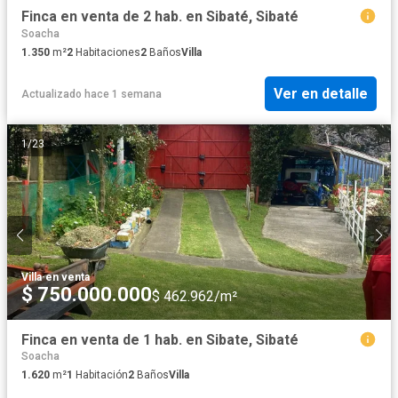
Finca en venta de 2 hab. en Sibaté, Sibaté
Soacha
1.350
m²
2
Habitaciones
2
Baños
Villa
Ver en detalle
Actualizado hace 1 semana
1
/
23
Villa
·
en venta
$ 750.000.000
$ 462.962/m²
Finca en venta de 1 hab. en Sibate, Sibaté
Soacha
1.620
m²
1
Habitación
2
Baños
Villa