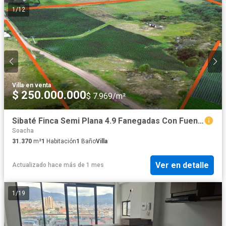
1
/
12
Villa
·
en venta
$ 250.000.000
$ 7.969/m²
Sibaté Finca Semi Plana 4.9 Fanegadas Con Fuentes De Agua Y Fácil Acceso – ¡Su Refugio Ideal!
Soacha
31.370
m²
1
Habitación
1
Baño
Villa
Ver en detalle
Actualizado hace más de 1 mes
1
/
19