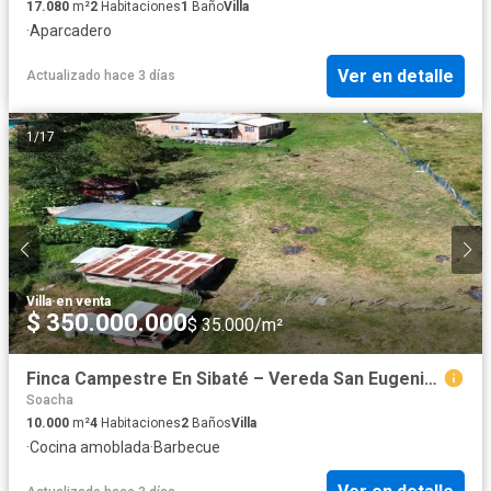
17.080
m²
2
Habitaciones
1
Baño
Villa
·
Aparcadero
Ver en detalle
Actualizado hace 3 días
1
/
17
Villa
·
en venta
$ 350.000.000
$ 35.000/m²
Finca Campestre En Sibaté – Vereda San Eugenio, 9.850 M²
Soacha
10.000
m²
4
Habitaciones
2
Baños
Villa
·
Cocina amoblada
·
Barbecue