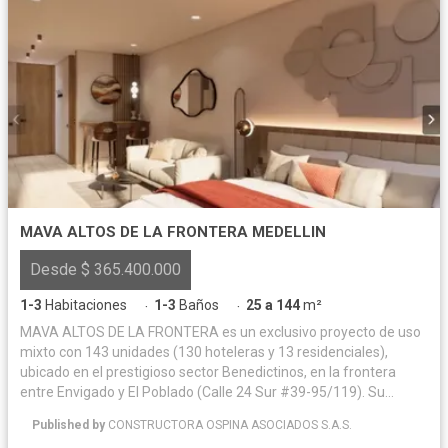
MAVA ALTOS DE LA FRONTERA MEDELLIN
Desde $ 365.400.000
1-3
Habitaciones
1-3
Baños
25 a 144
m²
·
·
MAVA ALTOS DE LA FRONTERA es un exclusivo proyecto de uso
mixto con 143 unidades (130 hoteleras y 13 residenciales),
ubicado en el prestigioso sector Benedictinos, en la frontera
entre Envigado y El Poblado (Calle 24 Sur #39-95/119). Su
localización estratégica lo sitúa cerca de Sao Paulo Plaza,
Published by
CONSTRUCTORA OSPINA ASOCIADOS S.A.S.
Carulla y las principales vías del sur, con fácil acceso a zonas