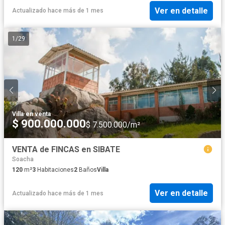
Ver en detalle
Actualizado hace más de 1 mes
1
/
29
Villa
·
en venta
$ 900.000.000
$ 7.500.000/m²
VENTA de FINCAS en SIBATE
Soacha
120
m²
3
Habitaciones
2
Baños
Villa
Ver en detalle
Actualizado hace más de 1 mes