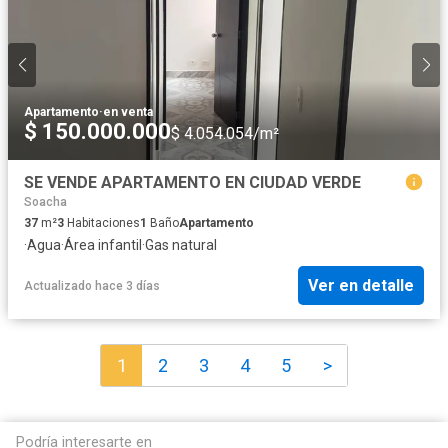
Apartamento
·
en venta
$ 150.000.000
$ 4.054.054/m²
SE VENDE APARTAMENTO EN CIUDAD VERDE
Soacha
37
m²
3
Habitaciones
1
Baño
Apartamento
·
Agua
·
Área infantil
·
Gas natural
Ver en detalle
Actualizado hace 3 días
1
2
3
4
5
>
Podría interesarte en