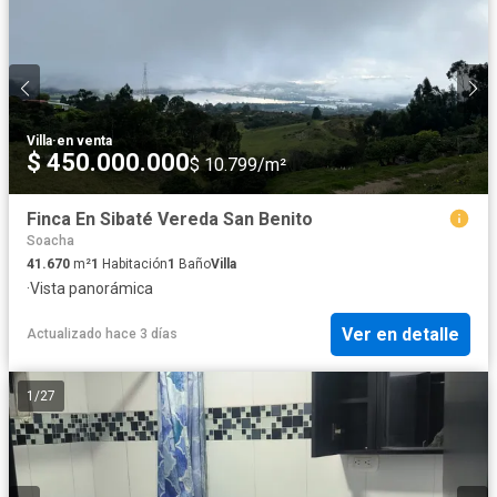
Villa
·
en venta
$ 450.000.000
$ 10.799/m²
Finca En Sibaté Vereda San Benito
Soacha
41.670
m²
1
Habitación
1
Baño
Villa
·
Vista panorámica
Ver en detalle
Actualizado hace 3 días
1
/
27