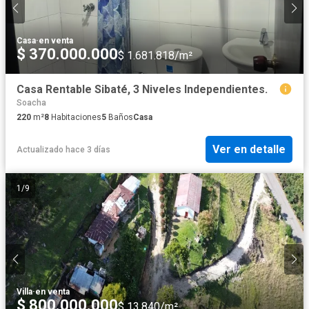
Casa
·
en venta
$ 370.000.000
$ 1.681.818/m²
Casa Rentable Sibaté, 3 Niveles Independientes.
Soacha
220
m²
8
Habitaciones
5
Baños
Casa
Ver en detalle
Actualizado hace 3 días
1
/
9
Villa
·
en venta
$ 800.000.000
$ 13.840/m²