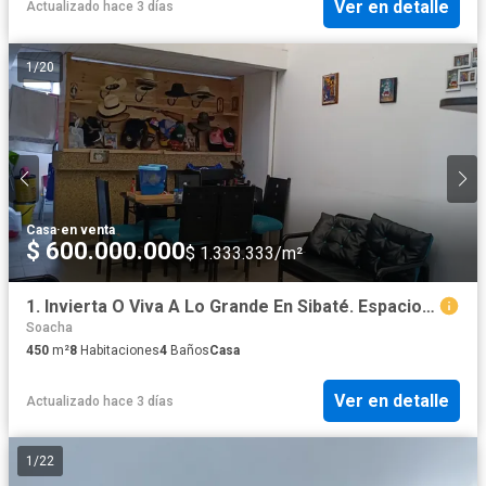
Ver en detalle
Actualizado hace 3 días
1
/
20
Casa
·
en venta
$ 600.000.000
$ 1.333.333/m²
1. Invierta O Viva A Lo Grande En Sibaté. Espaciosa Casa De 2 Niveles + Terraza, A Pasos Del Parque Principal.
Soacha
450
m²
8
Habitaciones
4
Baños
Casa
Ver en detalle
Actualizado hace 3 días
1
/
22