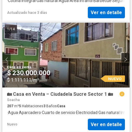
·
Cocina integral
·
Gas natural
·
Agua
·
Área infantil
·
Barbecue
·
Seguridad
Ver en detalle
Actualizado hace 3 días
1
/
14
Casa
·
en venta
$ 230.000.000
NUEVO
$ 1.111.111/m²
🏡 Casa en Venta – Ciudadela Sucre Sector 1 🏡
Soacha
207
m²
5
Habitaciones
3
Baños
Casa
·
Agua
·
Aparcadero
·
Cuarto de servicio
·
Electricidad
·
Gas natural
·
Intern
Ver en detalle
Nuevo