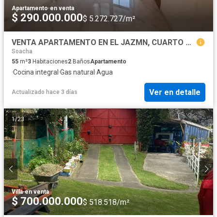
Apartamento
·
en venta
$ 290.000.000
$ 5.272.727/m²
VENTA APARTAMENTO EN EL JAZMN, CUARTO PISO, 63 M2. ESTRENAR
Soacha
55
m²
3
Habitaciones
2
Baños
Apartamento
·
Cocina integral
·
Gas natural
·
Agua
Ver en detalle
Actualizado hace 3 días
1
/
23
Villa
·
en venta
$ 700.000.000
$ 518.518/m²