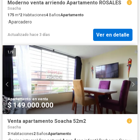
Moderno venta arriendo Apartamento ROSALES
Soacha
175
m²
2
Habitaciones
4
Baños
Apartamento
·
Aparcadero
Ver en detalle
Actualizado hace 3 días
1
/
9
Apartamento
·
en venta
$ 149.000.000
Venta apartamento Soacha 52m2
Soacha
3
Habitaciones
2
Baños
Apartamento