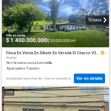
12 fotos
Villa
·
en venta
$ 1.400.000.000
$ 20.000.000/m²
Finca En Venta En Sibate En Vereda El Charco V279870
Soacha
70
m²
6
Habitaciones
2
Baños
Villa
·
Aparcadero
·
Trastero
Ver en detalle
Actualizado hace más de 1 mes
en
viviendo.la
1
/
18