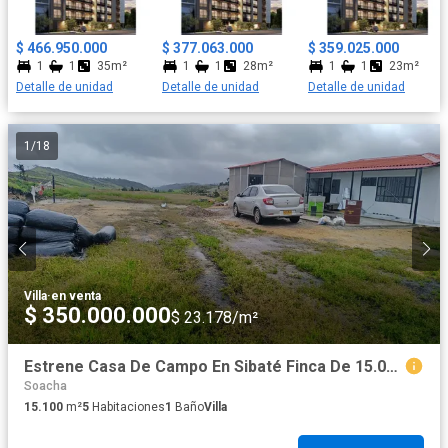
$ 466.950.000
$ 377.063.000
$ 359.025.000
1
1
35m²
1
1
28m²
1
1
23m²
Detalle de unidad
Detalle de unidad
Detalle de unidad
1
/
18
Villa
·
en venta
$ 350.000.000
$ 23.178/m²
Estrene Casa De Campo En Sibaté Finca De 15.000m² (2.3 Fanegadas), Vía Pavimentada.
Soacha
15.100
m²
5
Habitaciones
1
Baño
Villa