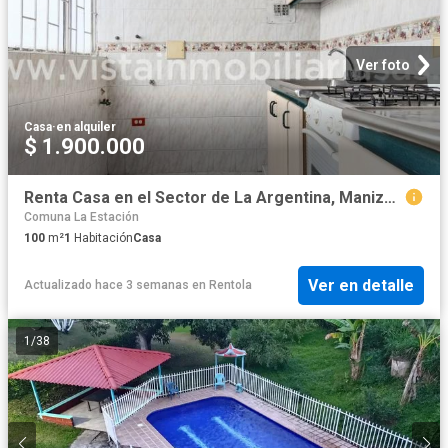
Ver foto
Casa
·
en alquiler
$ 1.900.000
Renta Casa en el Sector de La Argentina, Manizales
Comuna La Estación
100
m²
1
Habitación
Casa
Ver en detalle
Actualizado hace 3 semanas
en
Rentola
1
/
38