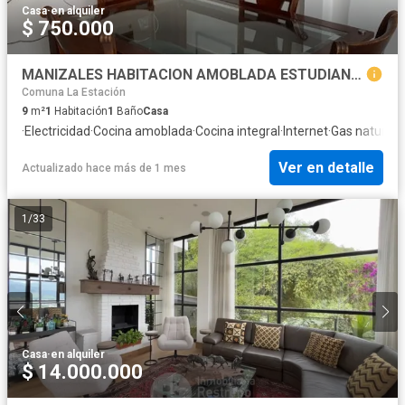
Casa
·
en alquiler
$ 750.000
MANIZALES HABITACION AMOBLADA ESTUDIANTES + BAÑO PRIVADO U.N NUBIA
Comuna La Estación
9
m²
1
Habitación
1
Baño
Casa
·
Electricidad
·
Cocina amoblada
·
Cocina integral
·
Internet
·
Gas natural
·
V
Ver en detalle
Actualizado hace más de 1 mes
1
/
33
Casa
·
en alquiler
$ 14.000.000