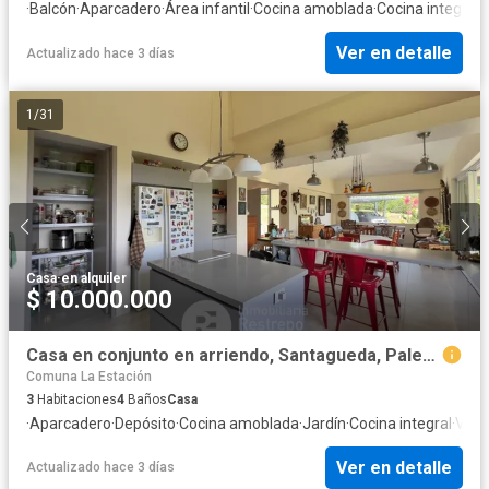
·
Balcón
·
Aparcadero
·
Área infantil
·
Cocina amoblada
·
Cocina integral
·
Ver en detalle
Actualizado hace 3 días
1
/
31
Casa
·
en alquiler
$ 10.000.000
Casa en conjunto en arriendo, Santagueda, Palestina
Comuna La Estación
3
Habitaciones
4
Baños
Casa
·
Aparcadero
·
Depósito
·
Cocina amoblada
·
Jardín
·
Cocina integral
·
Vist
Ver en detalle
Actualizado hace 3 días