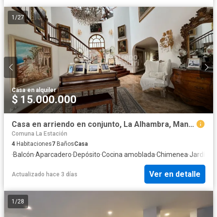
1
/
27
Casa
·
en alquiler
$ 15.000.000
Casa en arriendo en conjunto, La Alhambra, Manizales
Comuna La Estación
4
Habitaciones
7
Baños
Casa
·
Balcón
·
Aparcadero
·
Depósito
·
Cocina amoblada
·
Chimenea
·
Jardín
·
G
Ver en detalle
Actualizado hace 3 días
1
/
28