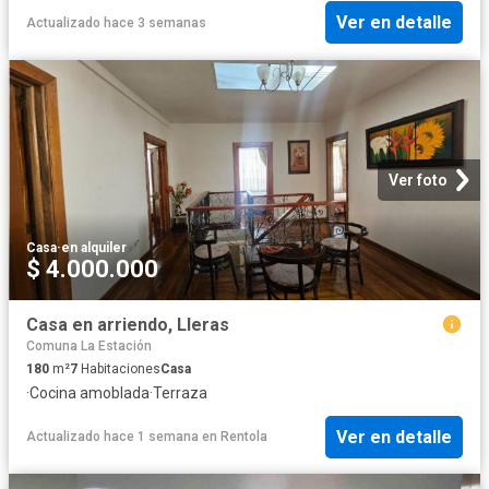
Ver en detalle
Actualizado hace 3 semanas
Ver foto
Casa
·
en alquiler
$ 4.000.000
Casa en arriendo, Lleras
Comuna La Estación
180
m²
7
Habitaciones
Casa
·
Cocina amoblada
·
Terraza
Ver en detalle
Actualizado hace 1 semana
en
Rentola