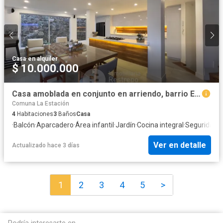
Casa
·
en alquiler
$ 10.000.000
Casa amoblada en conjunto en arriendo, barrio El Trébol, Manizales
Comuna La Estación
4
Habitaciones
3
Baños
Casa
·
Balcón
·
Aparcadero
·
Área infantil
·
Jardín
·
Cocina integral
·
Seguridad p
Ver en detalle
Actualizado hace 3 días
1
2
3
4
5
>