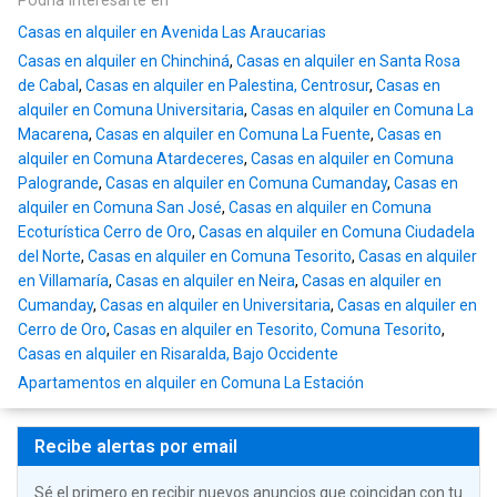
Podría interesarte en
Casas en alquiler en Avenida Las Araucarias
Casas en alquiler en Chinchiná
,
Casas en alquiler en Santa Rosa
de Cabal
,
Casas en alquiler en Palestina, Centrosur
,
Casas en
alquiler en Comuna Universitaria
,
Casas en alquiler en Comuna La
Macarena
,
Casas en alquiler en Comuna La Fuente
,
Casas en
alquiler en Comuna Atardeceres
,
Casas en alquiler en Comuna
Palogrande
,
Casas en alquiler en Comuna Cumanday
,
Casas en
alquiler en Comuna San José
,
Casas en alquiler en Comuna
Ecoturística Cerro de Oro
,
Casas en alquiler en Comuna Ciudadela
del Norte
,
Casas en alquiler en Comuna Tesorito
,
Casas en alquiler
en Villamaría
,
Casas en alquiler en Neira
,
Casas en alquiler en
Cumanday
,
Casas en alquiler en Universitaria
,
Casas en alquiler en
Cerro de Oro
,
Casas en alquiler en Tesorito, Comuna Tesorito
,
Casas en alquiler en Risaralda, Bajo Occidente
Apartamentos en alquiler en Comuna La Estación
Recibe alertas por email
Sé el primero en recibir nuevos anuncios que coincidan con tu