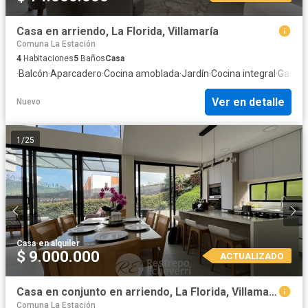
Casa en arriendo, La Florida, Villamaría
Comuna La Estación
4
Habitaciones
5
Baños
Casa
·
Balcón
·
Aparcadero
·
Cocina amoblada
·
Jardín
·
Cocina integral
·
Gas na
Ver en detalle
Nuevo
1
/
25
Casa
·
en alquiler
$ 9.000.000
ACTUALIZADO
Casa en conjunto en arriendo, La Florida, Villamaría
Comuna La Estación