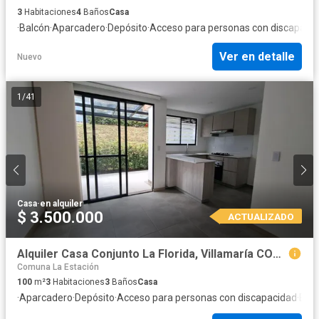
3
Habitaciones
4
Baños
Casa
·
Balcón
·
Aparcadero
·
Depósito
·
Acceso para personas con discapaci
Ver en detalle
Nuevo
1
/
41
Casa
·
en alquiler
$ 3.500.000
ACTUALIZADO
Alquiler Casa Conjunto La Florida, Villamaría COD.10235599
Comuna La Estación
100
m²
3
Habitaciones
3
Baños
Casa
·
Aparcadero
·
Depósito
·
Acceso para personas con discapacidad
·
Elec