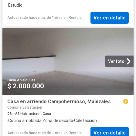
·
Estudio
Ver en detalle
Actualizado hace más de 1 mes
en
Rentola
Ver foto
Casa
·
en alquiler
$ 2.000.000
Casa en arriendo Campohermoso, Manizales
Comuna La Estación
98
m²
3
Habitaciones
Casa
·
Cocina amoblada
·
Zona de secado
·
Calefacción
Ver en detalle
Actualizado hace más de 1 mes
en
Rentola