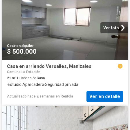
Ver foto
Casa
·
en alquiler
$ 500.000
Casa en arriendo Versalles, Manizales
Comuna La Estación
21
m²
1
Habitación
Casa
·
Estudio
·
Aparcadero
·
Seguridad privada
Ver en detalle
Actualizado hace 2 semanas
en
Rentola