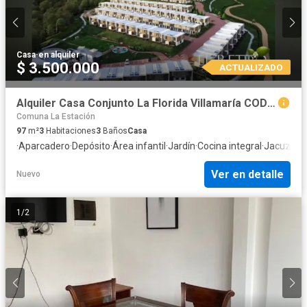
Casa
·
en alquiler
$ 3.500.000
ACTUALIZADO
Alquiler Casa Conjunto La Florida Villamaría COD 10235681
Comuna La Estación
97
m²
3
Habitaciones
3
Baños
Casa
·
Aparcadero
·
Depósito
·
Área infantil
·
Jardín
·
Cocina integral
·
Jacuzzi
·
G
Ver en detalle
Nuevo
1
/
2