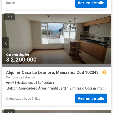
Ver en detalle
Nuevo
1
/
18
Casa
·
en alquiler
$ 2.200.000
Alquiler Casa La Leonora, Manizales Cod 10234338
Comuna La Estación
96
m²
3
Habitaciones
2
Baños
Casa
·
Balcón
·
Aparcadero
·
Área infantil
·
Jardín
·
Gimnasio
·
Cocina integral
·
Ga
Ver en detalle
Actualizado hace 5 días
1
/
16