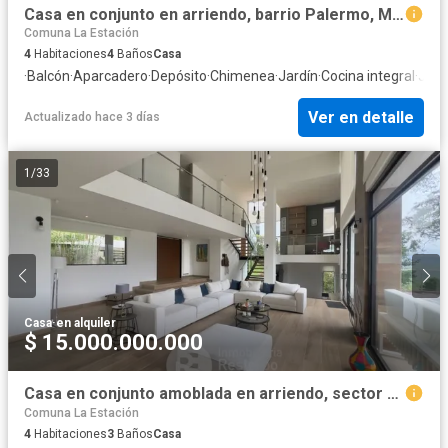
Casa en conjunto en arriendo, barrio Palermo, Manizales
Comuna La Estación
4
Habitaciones
4
Baños
Casa
·
Balcón
·
Aparcadero
·
Depósito
·
Chimenea
·
Jardín
·
Cocina integral
·
Jacu
Ver en detalle
Actualizado hace 3 días
1
/
33
Casa
·
en alquiler
$ 15.000.000.000
Casa en conjunto amoblada en arriendo, sector San Bernardo.
Comuna La Estación
4
Habitaciones
3
Baños
Casa