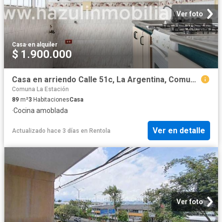
Ver foto
Casa
·
en alquiler
$ 1.900.000
Casa en arriendo Calle 51c, La Argentina, Comuna La Estación, Perímetro Urbano Manizales, Manizales, Centrosur, Caldas, Rap Del Agua Y La Montaña, 170002, Colombia
Comuna La Estación
89
m²
3
Habitaciones
Casa
·
Cocina amoblada
Ver en detalle
Actualizado hace 3 días
en
Rentola
Ver foto