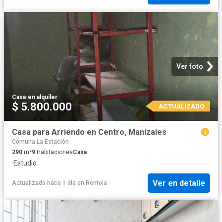
Ver foto
Casa
·
en alquiler
$ 5.800.000
ACTUALIZADO
Casa para Arriendo en Centro, Manizales
Comuna La Estación
290
m²
9
Habitaciones
Casa
·
Estudio
Ver en detalle
Actualizado hace 1 día
en
Rentola