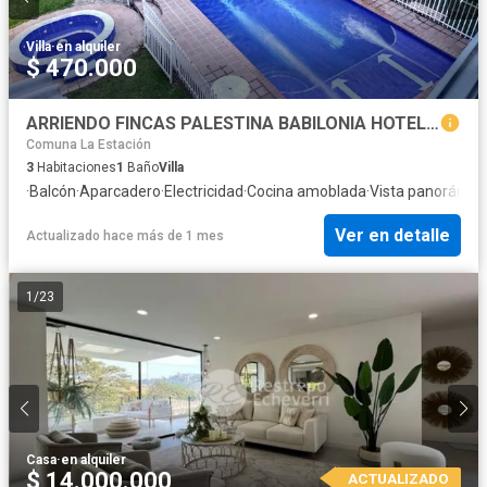
Villa
·
en alquiler
$ 470.000
ARRIENDO FINCAS PALESTINA BABILONIA HOTEL CAMPESTRE
Comuna La Estación
3
Habitaciones
1
Baño
Villa
·
Balcón
·
Aparcadero
·
Electricidad
·
Cocina amoblada
·
Vista panorámic
Ver en detalle
Actualizado hace más de 1 mes
1
/
23
Casa
·
en alquiler
$ 14.000.000
ACTUALIZADO