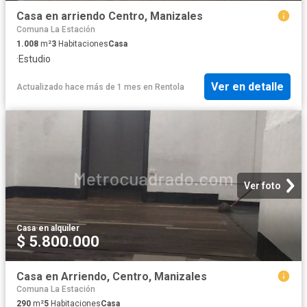
Casa en arriendo Centro, Manizales
Comuna La Estación
1.008
m²
3
Habitaciones
Casa
·
Estudio
Ver en detalle
Actualizado hace más de 1 mes
en
Rentola
Ver foto
Casa
·
en alquiler
$ 5.800.000
Casa en Arriendo, Centro, Manizales
Comuna La Estación
290
m²
5
Habitaciones
Casa