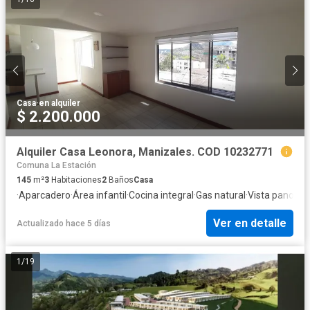
Casa
·
en alquiler
$ 2.200.000
Alquiler Casa Leonora, Manizales. COD 10232771
Comuna La Estación
145
m²
3
Habitaciones
2
Baños
Casa
·
Aparcadero
·
Área infantil
·
Cocina integral
·
Gas natural
·
Vista panorá
Ver en detalle
Actualizado hace 5 días
1
/
19