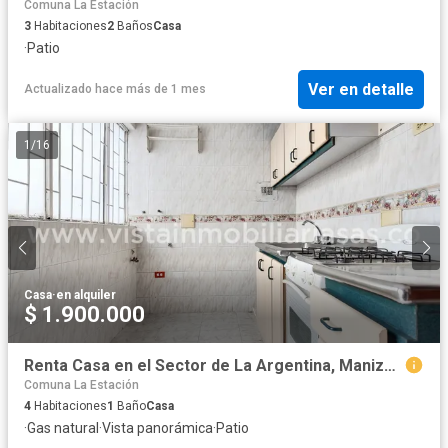
Comuna La Estación
3
Habitaciones
2
Baños
Casa
·
Patio
Ver en detalle
Actualizado hace más de 1 mes
1
/
16
Casa
·
en alquiler
$ 1.900.000
Renta Casa en el Sector de La Argentina, Manizales
Comuna La Estación
4
Habitaciones
1
Baño
Casa
·
Gas natural
·
Vista panorámica
·
Patio