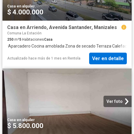
Casa
·
en alquiler
$ 4.000.000
Casa en Arriendo, Avenida Santander, Manizales
Comuna La Estación
250
m²
5
Habitaciones
Casa
·
Aparcadero
·
Cocina amoblada
·
Zona de secado
·
Terraza
·
Calefacció
Ver en detalle
Actualizado hace más de 1 mes
en
Rentola
Ver foto
Casa
·
en alquiler
$ 5.800.000