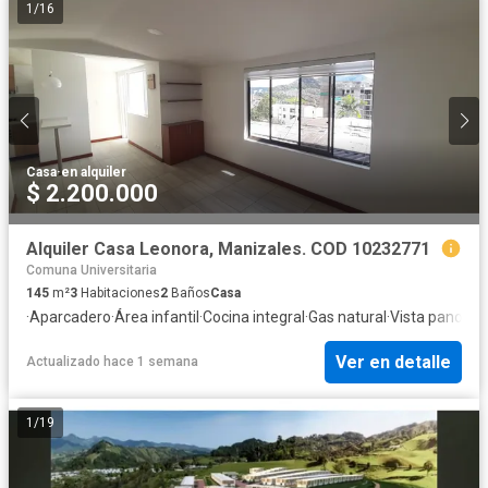
1
/
16
Casa
·
en alquiler
$ 2.200.000
Alquiler Casa Leonora, Manizales. COD 10232771
Comuna Universitaria
145
m²
3
Habitaciones
2
Baños
Casa
·
Aparcadero
·
Área infantil
·
Cocina integral
·
Gas natural
·
Vista panorá
Ver en detalle
Actualizado hace 1 semana
1
/
19