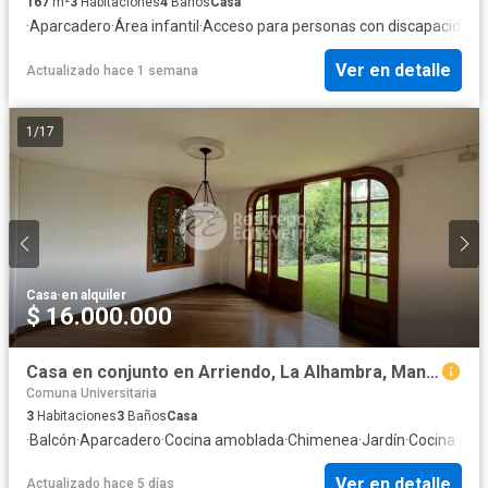
167
m²
3
Habitaciones
4
Baños
Casa
·
Aparcadero
·
Área infantil
·
Acceso para personas con discapacidad
·
Ver en detalle
Actualizado hace 1 semana
1
/
17
Casa
·
en alquiler
$ 16.000.000
Casa en conjunto en Arriendo, La Alhambra, Manizales
Comuna Universitaria
3
Habitaciones
3
Baños
Casa
·
Balcón
·
Aparcadero
·
Cocina amoblada
·
Chimenea
·
Jardín
·
Cocina inte
Ver en detalle
Actualizado hace 5 días