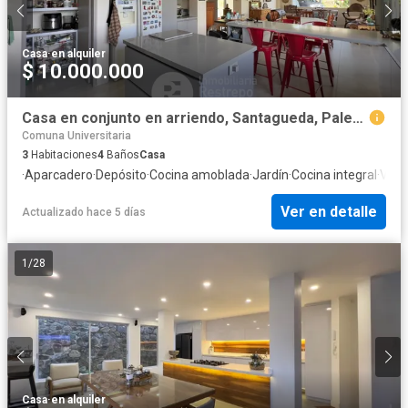
Casa
·
en alquiler
$ 10.000.000
Casa en conjunto en arriendo, Santagueda, Palestina
Comuna Universitaria
3
Habitaciones
4
Baños
Casa
·
Aparcadero
·
Depósito
·
Cocina amoblada
·
Jardín
·
Cocina integral
·
Vist
Ver en detalle
Actualizado hace 5 días
1
/
28
Casa
·
en alquiler