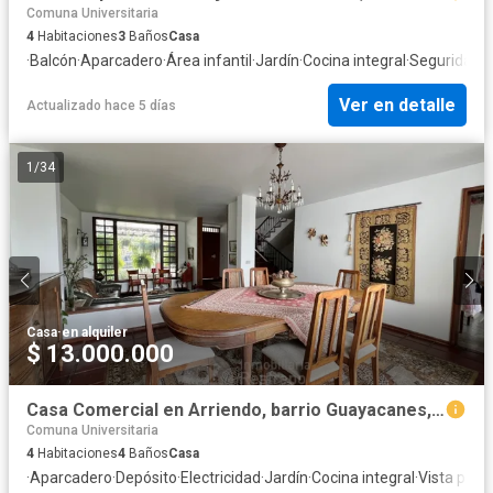
Comuna Universitaria
4
Habitaciones
3
Baños
Casa
·
Balcón
·
Aparcadero
·
Área infantil
·
Jardín
·
Cocina integral
·
Seguridad p
Ver en detalle
Actualizado hace 5 días
1
/
34
Casa
·
en alquiler
$ 13.000.000
Casa Comercial en Arriendo, barrio Guayacanes, Manizales
Comuna Universitaria
4
Habitaciones
4
Baños
Casa
·
Aparcadero
·
Depósito
·
Electricidad
·
Jardín
·
Cocina integral
·
Vista pan