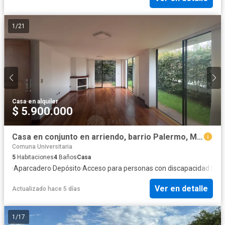
1
/
21
Casa
·
en alquiler
$ 5.900.000
Casa en conjunto en arriendo, barrio Palermo, Manizales
Comuna Universitaria
5
Habitaciones
4
Baños
Casa
·
Aparcadero
·
Depósito
·
Acceso para personas con discapacidad
·
Elec
Ver en detalle
Actualizado hace 5 días
1
/
17