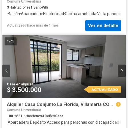
Comuna Universitaria
3
Habitaciones
1
Baño
Villa
·
Balcón
·
Aparcadero
·
Electricidad
·
Cocina amoblada
·
Vista panorámic
Ver en detalle
Actualizado hace más de 1 mes
1
/
41
Casa
·
en alquiler
$ 3.500.000
ACTUALIZADO
Alquiler Casa Conjunto La Florida, Villamaría COD.10235599
Comuna Universitaria
100
m²
3
Habitaciones
3
Baños
Casa
·
Aparcadero
·
Depósito
·
Acceso para personas con discapacidad
·
Elec