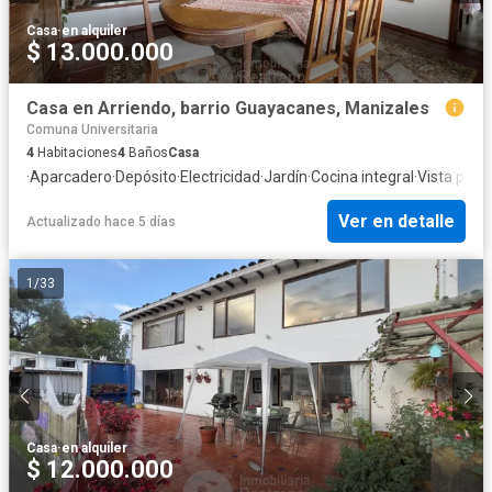
Casa
·
en alquiler
$ 13.000.000
Casa en Arriendo, barrio Guayacanes, Manizales
Comuna Universitaria
4
Habitaciones
4
Baños
Casa
·
Aparcadero
·
Depósito
·
Electricidad
·
Jardín
·
Cocina integral
·
Vista pan
Ver en detalle
Actualizado hace 5 días
1
/
33
Casa
·
en alquiler
$ 12.000.000