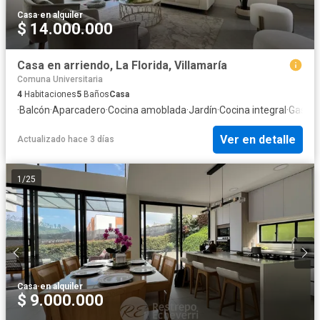
Casa
·
en alquiler
$ 14.000.000
Casa en arriendo, La Florida, Villamaría
Comuna Universitaria
4
Habitaciones
5
Baños
Casa
·
Balcón
·
Aparcadero
·
Cocina amoblada
·
Jardín
·
Cocina integral
·
Gas na
Ver en detalle
Actualizado hace 3 días
1
/
25
Casa
·
en alquiler
$ 9.000.000