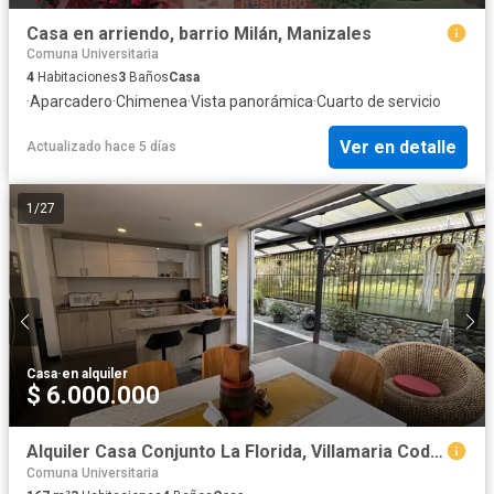
Casa en arriendo, barrio Milán, Manizales
Comuna Universitaria
4
Habitaciones
3
Baños
Casa
·
Aparcadero
·
Chimenea
·
Vista panorámica
·
Cuarto de servicio
Ver en detalle
Actualizado hace 5 días
1
/
27
Casa
·
en alquiler
$ 6.000.000
Alquiler Casa Conjunto La Florida, Villamaria Cod 10197496
Comuna Universitaria