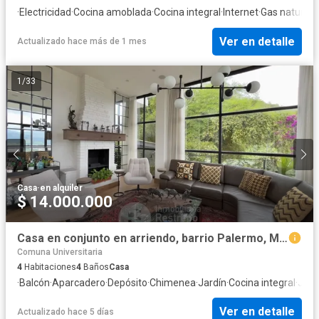
·
Electricidad
·
Cocina amoblada
·
Cocina integral
·
Internet
·
Gas natural
·
V
Ver en detalle
Actualizado hace más de 1 mes
1
/
33
Casa
·
en alquiler
$ 14.000.000
Casa en conjunto en arriendo, barrio Palermo, Manizales
Comuna Universitaria
4
Habitaciones
4
Baños
Casa
·
Balcón
·
Aparcadero
·
Depósito
·
Chimenea
·
Jardín
·
Cocina integral
·
Jacu
Ver en detalle
Actualizado hace 5 días