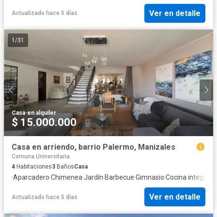
Ver en detalle
Actualizado hace 5 días
1
/
31
Casa
·
en alquiler
$ 15.000.000
Casa en arriendo, barrio Palermo, Manizales
Comuna Universitaria
4
Habitaciones
3
Baños
Casa
·
Aparcadero
·
Chimenea
·
Jardín
·
Barbecue
·
Gimnasio
·
Cocina integral
·
G
Ver en detalle
Actualizado hace 5 días