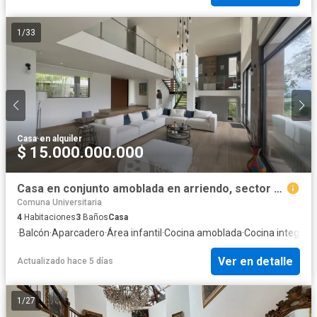
1
/
33
Casa
·
en alquiler
$ 15.000.000.000
Casa en conjunto amoblada en arriendo, sector San Bernardo.
Comuna Universitaria
4
Habitaciones
3
Baños
Casa
·
Balcón
·
Aparcadero
·
Área infantil
·
Cocina amoblada
·
Cocina integral
·
Ver en detalle
Actualizado hace 5 días
1
/
27