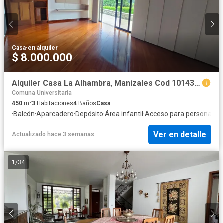
Casa
·
en alquiler
$ 8.000.000
Alquiler Casa La Alhambra, Manizales Cod 10143346
Comuna Universitaria
450
m²
3
Habitaciones
4
Baños
Casa
·
Balcón
·
Aparcadero
·
Depósito
·
Área infantil
·
Acceso para personas c
Ver en detalle
Actualizado hace 3 semanas
1
/
34