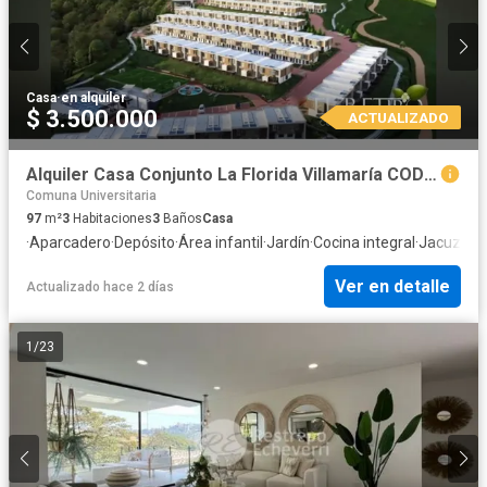
Casa
·
en alquiler
$ 3.500.000
ACTUALIZADO
Alquiler Casa Conjunto La Florida Villamaría COD 10235681
Comuna Universitaria
97
m²
3
Habitaciones
3
Baños
Casa
·
Aparcadero
·
Depósito
·
Área infantil
·
Jardín
·
Cocina integral
·
Jacuzzi
·
G
Ver en detalle
Actualizado hace 2 días
1
/
23