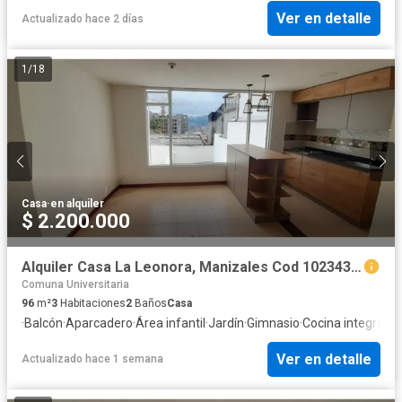
Ver en detalle
Actualizado hace 2 días
1
/
18
Casa
·
en alquiler
$ 2.200.000
Alquiler Casa La Leonora, Manizales Cod 10234338
Comuna Universitaria
96
m²
3
Habitaciones
2
Baños
Casa
·
Balcón
·
Aparcadero
·
Área infantil
·
Jardín
·
Gimnasio
·
Cocina integral
·
Ga
Ver en detalle
Actualizado hace 1 semana