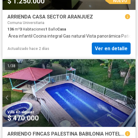
$ 1.250.000
NUEVO
ARRIENDA CASA SECTOR ARANJUEZ
Comuna Universitaria
136
m²
3
Habitaciones
1
Baño
Casa
·
Área infantil
·
Cocina integral
·
Gas natural
·
Vista panorámica
·
Patio
Ver en detalle
Actualizado hace 2 días
1
/
38
Villa
·
en alquiler
$ 470.000
ARRIENDO FINCAS PALESTINA BABILONIA HOTEL CAMPESTRE