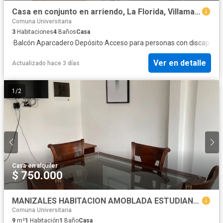
Casa en conjunto en arriendo, La Florida, Villamaría
Comuna Universitaria
3
Habitaciones
4
Baños
Casa
·
Balcón
·
Aparcadero
·
Depósito
·
Acceso para personas con discapaci
Ver en detalle
Actualizado hace 3 días
1
/
2
Casa
·
en alquiler
$ 750.000
MANIZALES HABITACION AMOBLADA ESTUDIANTES + BAÑO PRIVADO U.N NUBIA
Comuna Universitaria
9
m²
1
Habitación
1
Baño
Casa