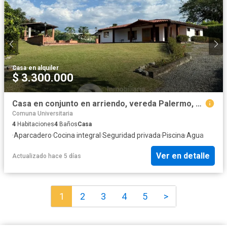
Casa
·
en alquiler
$ 3.300.000
Casa en conjunto en arriendo, vereda Palermo, Neira
Comuna Universitaria
4
Habitaciones
4
Baños
Casa
·
Aparcadero
·
Cocina integral
·
Seguridad privada
·
Piscina
·
Agua
Ver en detalle
Actualizado hace 5 días
1
2
3
4
5
>