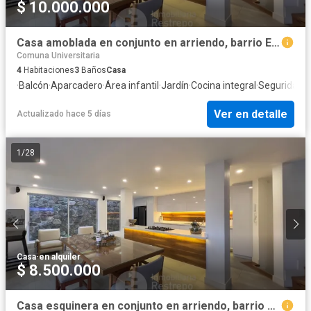
$ 10.000.000
Casa amoblada en conjunto en arriendo, barrio El Trébol, Manizales
Comuna Universitaria
4
Habitaciones
3
Baños
Casa
·
Balcón
·
Aparcadero
·
Área infantil
·
Jardín
·
Cocina integral
·
Seguridad p
Ver en detalle
Actualizado hace 5 días
1
/
28
Casa
·
en alquiler
$ 8.500.000
Casa esquinera en conjunto en arriendo, barrio El Trébol, Manizales