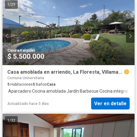
1
/
29
Casa
·
en alquiler
$ 5.500.000
Casa amoblada en arriendo, La Floresta, Villamaria
Comuna Universitaria
5
Habitaciones
5
Baños
Casa
·
Aparcadero
·
Cocina amoblada
·
Jardín
·
Barbecue
·
Cocina integral
·
Gas
Ver en detalle
Actualizado hace 5 días
1
/
32