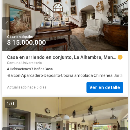
Casa
·
en alquiler
$ 15.000.000
Casa en arriendo en conjunto, La Alhambra, Manizales
Comuna Universitaria
4
Habitaciones
7
Baños
Casa
·
Balcón
·
Aparcadero
·
Depósito
·
Cocina amoblada
·
Chimenea
·
Jardín
·
G
Ver en detalle
Actualizado hace 5 días
1
/
31