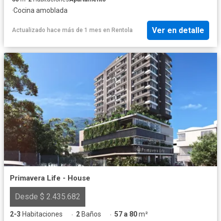
·
Cocina amoblada
Ver en detalle
Actualizado hace más de 1 mes
en
Rentola
Primavera Life - House
Desde $ 2.435.682
2-3
Habitaciones
2
Baños
57 a 80
m²
·
·