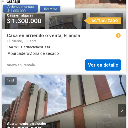
Casa
·
en alquiler
$ 1.300.000
ACTUALIZADO
Casa en arriendo o venta, El ancla
El Puente, El Bagre
154
m²
3
Habitaciones
Casa
·
Aparcadero
·
Zona de secado
Ver en detalle
Nuevo
en
Rentola
1
/
18
Apartamento
·
en alquiler