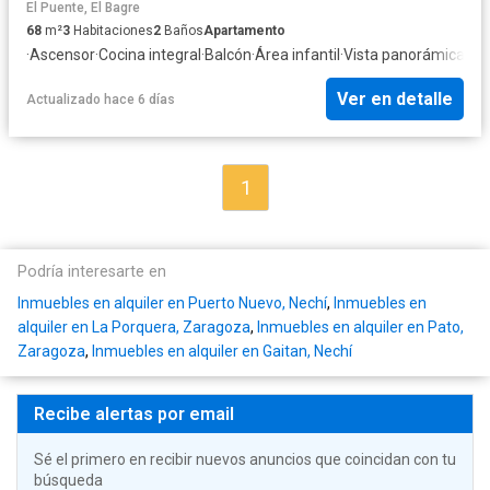
El Puente, El Bagre
68
m²
3
Habitaciones
2
Baños
Apartamento
·
Ascensor
·
Cocina integral
·
Balcón
·
Área infantil
·
Vista panorámica
·
Ca
Ver en detalle
Actualizado hace 6 días
1
Podría interesarte en
Inmuebles en alquiler en Puerto Nuevo, Nechí
,
Inmuebles en
alquiler en La Porquera, Zaragoza
,
Inmuebles en alquiler en Pato,
Zaragoza
,
Inmuebles en alquiler en Gaitan, Nechí
Recibe alertas por email
Sé el primero en recibir nuevos anuncios que coincidan con tu
búsqueda