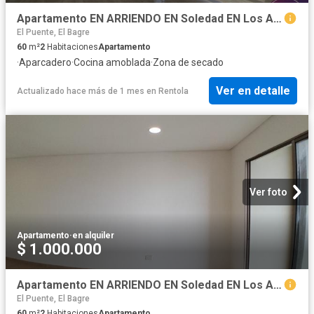
Apartamento EN ARRIENDO EN Soledad EN Los Almendros 170864 $1.100.000
El Puente, El Bagre
60
m²
2
Habitaciones
Apartamento
·
Aparcadero
·
Cocina amoblada
·
Zona de secado
Ver en detalle
Actualizado hace más de 1 mes
en
Rentola
Ver foto
Apartamento
·
en alquiler
$ 1.000.000
Apartamento EN ARRIENDO EN Soledad EN Los Almendros 348025 $1.000.000
El Puente, El Bagre
60
m²
2
Habitaciones
Apartamento