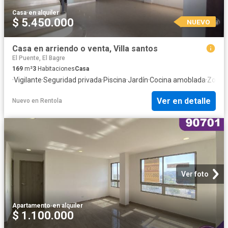
Casa
·
en alquiler
$ 5.450.000
NUEVO
Casa en arriendo o venta, Villa santos
El Puente, El Bagre
169
m²
3
Habitaciones
Casa
·
Vigilante
·
Seguridad privada
·
Piscina
·
Jardín
·
Cocina amoblada
·
Zona 
Ver en detalle
Nuevo
en
Rentola
Ver foto
Apartamento
·
en alquiler
$ 1.100.000