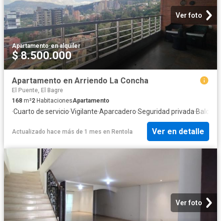
Ver foto
Apartamento
·
en alquiler
$ 8.500.000
Apartamento en Arriendo La Concha
El Puente, El Bagre
168
m²
2
Habitaciones
Apartamento
·
Cuarto de servicio
·
Vigilante
·
Aparcadero
·
Seguridad privada
·
Balcón
·
Ver en detalle
Actualizado hace más de 1 mes
en
Rentola
Ver foto