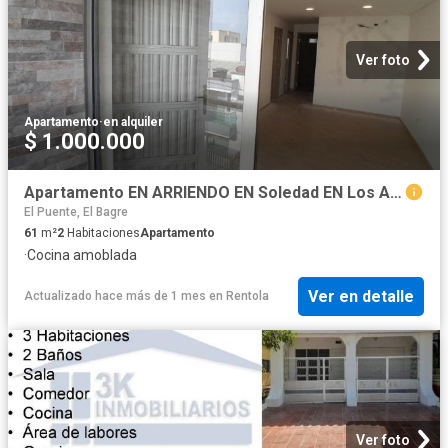
arrendatarios.
Ver foto
Apartamento
·
en alquiler
$ 1.000.000
Apartamento EN ARRIENDO EN Soledad EN Los Almendros 348023 $1.000.000
El Puente, El Bagre
61
m²
2
Habitaciones
Apartamento
·
Cocina amoblada
Ver en detalle
Actualizado hace más de 1 mes
en
Rentola
Ver foto