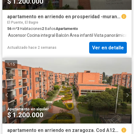
$ 1.200.000
apartamento en arriendo en prosperidad -murano. Cod A125988
El Puente, El Bagre
56
m²
3
Habitaciones
2
Baños
Apartamento
·
Ascensor
·
Cocina integral
·
Balcón
·
Área infantil
·
Vista panorámica
·
Ca
Ver en detalle
Actualizado hace 2 semanas
1
/
15
Apartamento
·
en alquiler
$ 1.200.000
apartamento en arriendo en zaragoza. Cod A125859