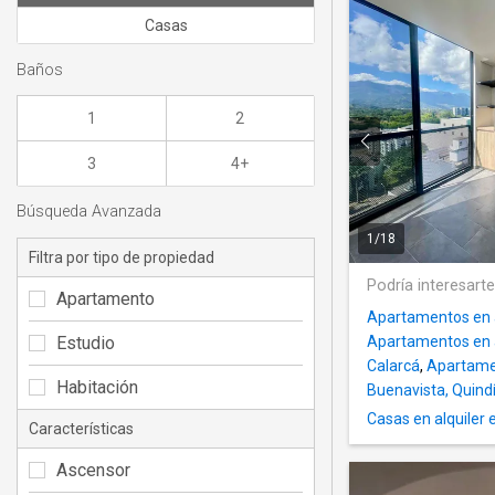
Casas
Baños
1
2
3
4+
Búsqueda Avanzada
1
/
18
Filtra por tipo de propiedad
Podría interesart
Apartamento
Apartamentos en al
Estudio
Apartamentos en a
Calarcá
,
Apartamen
Habitación
Buenavista, Quind
Casas en alquiler 
Características
Ascensor