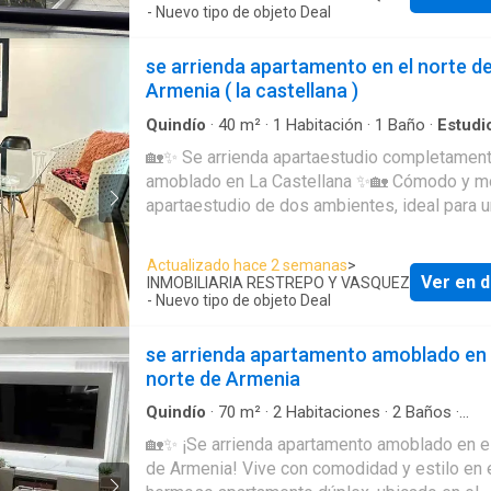
Patio de ropas * Parqueadero privado 🚗 🌟 Zonas
- Nuevo tipo de objeto Deal
sociales del conjunto: * Piscina * Juegos infantiles *
Salón social 💰 Canon de arrendamiento: $2.300.000
se arrienda apartamento en el norte d
Ubicado en el norte de Armenia, cerca de tod
Armenia ( la castellana )
necesitas. 📲 Contáctanos y agenda tu visita hoy
Quindío
·
40
m²
·
1
Habitación
·
1
Baño
·
Estudi
mismo.
Seguridad privada
·
Cocina integral
·
Ascensor
·
🏡✨ Se arrienda apartaestudio completamen
Acceso para personas con discapacidad
·
Área 
amoblado en La Castellana ✨🏡 Cómodo y moderno
Vigilante
·
Closet
apartaestudio de dos ambientes, ideal para 
persona o pareja que busque confort y excel
ubicación en el norte de Armenia. 🔹 Distribución: 🛏️
Actualizado hace 2 semanas
>
Habitación independiente 🛋️ Sala comedor 🍽
Ver en d
INMOBILIARIA RESTREPO Y VASQUEZ
Cocina integral 🧺 Zona de lavado 📍 Ubicado en el
- Nuevo tipo de objeto Deal
sector La Castellana, cerca de supermercado
transporte público, restaurantes y zonas
se arrienda apartamento amoblado en 
comerciales. 💰 Canon de arrendamiento: $1.700.000
norte de Armenia
📲 ¡Contáctanos y agenda tu visita! En Restr
Quindío
·
70
m²
·
2
Habitaciones
·
2
Baños
·
Vásquez Inmobiliaria te ayudamos a encontra
Apartamento
·
Wifi
·
Piscina
·
Seguridad privada
🏡✨ ¡Se arrienda apartamento amoblado en el
espacio ideal para vivir. ✨ 3116461885-
Ascensor
·
Caseta de vigilancia
·
Jardín
·
Acceso
de Armenia! Vive con comodidad y estilo en este
3325818677
personas con discapacidad
·
Vigilante
·
Área infa