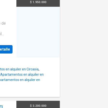
$ 1.950.000
al
·
Vista
e de
 de
·
il
s los
etalle
os. *
quinero
ueadero
s en alquiler en Circasia
,
,
Apartamentos en alquiler en
artamentos en alquiler en
$ 3.200.000
EL