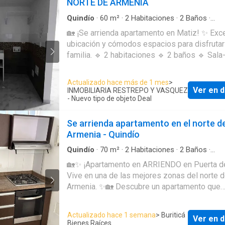
NORTE DE ARMENIA
para vivir en una de las mejores zonas del no
Armenia 🌟 📲 Contáctame para más información o
Quindío
·
60
m²
·
2
Habitaciones
·
2
Baños
·
Apartamento
·
Piscina
·
Seguridad privada
·
Gim
agendar tu visita.
🏡 ¡Se arrienda apartamento en Matiz! ✨ Excelente
Ascensor
·
Caseta de vigilancia
·
Barbecue
·
Sau
ubicación y cómodos espacios para disfrutar
Jardín
·
Acceso para personas con discapacida
Vigilante
·
Área infantil
·
Agua
·
Patio
·
Gas natur
familia. 🔹 2 habitaciones 🔹 2 baños 🔹 Sala-
Jacuzzi
·
Vista panorámica
·
Cocina integral
·
Ba
comedor 🔹 Cocina integral 🔹 Zona de lavad
Aparcadero
Parqueadero privado 💰 Canon de arrendamiento:
Actualizado hace más de 1 mes
>
$1.870.000 📍 Vive en un sector tranquilo, con fácil
Ver en d
INMOBILIARIA RESTREPO Y VASQUEZ
acceso y cerca de todo lo que necesitas. 📲 Más
- Nuevo tipo de objeto Deal
información: 311 646 ---- 322 581 ----.
Se arrienda apartamento en el norte d
Armenia - Quindío
Quindío
·
70
m²
·
2
Habitaciones
·
2
Baños
·
Apartamento
·
Agua
·
Cocina integral
·
Segurida
🏡✨ ¡Apartamento en ARRIENDO en Puerta d
privada
Vive en una de las mejores zonas del norte 
Armenia. ✨🏡 Descubre un apartamento que
combina comodidad, funcionalidad y una ubic
privilegiada. Ideal para quienes buscan un ho
Actualizado hace 1 semana
> Buriticá
Ver en d
acogedor o una excelente oportunidad de inv
Bienes Raíces