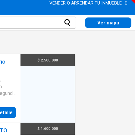
VENDER O ARRENDAR TU INMUEBLE
Ver mapa
$ 2.500.000
rio
Jacuzzi
·
,
nfantil
·
o
 segundo
muy
etalle
$ 1.600.000
NTO