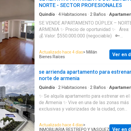
NORTE - SECTOR PROFESIONALES
Quindío
·
4
Habitaciones
·
2
Baños
·
Apartame
Balcón
·
Aparcadero
·
Cocina integral
·
Gas natur
SE VENDE APARTAMENTO DÚPLEX – NORT
Agua
ARMENIA ✨ Precio de oportunidad ✨ Área: 150 m²
💰 Valor: $550.000.000 (negociable) 🔑
Características del apartamento: 4 habitaciones 🚿
3 baños 🛋 Sala – comedor amplia Cocina funcional
Actualizado hace 4 días
> Millán
Ver en d
🧺 Patio de ropas 🌿 Balcón 🌄 Terraza con hermosa
Bienes Raíces
vista Apartamento dúplex Ubicación 10/10 –
Norte de Armenia Cerca a clínicas 🛒
se arrienda apartamento para estrena
Supermercados y farmacias Restaurantes 🚌 Fácil
norte de armenia
acceso a transporte público Edificio con acceso
inteligente, seguridad y comodidad para tu día
Quindío
·
2
Habitaciones
·
2
Baños
·
Apartame
Alarma
·
Balcón
·
Área infantil
·
Cocina integral
·
📲 Ideal para vivir o invertir en una de las mejores
✨ Se alquila apartamento para estrenar en el 
·
Ascensor
·
Gas natural
·
Vista panorámica
·
Cu
zonas de la ciudad.
de Armenia ✨ Vive en una de las zonas más
servicio
·
Piscina
exclusivas y valorizadas de la ciudad, con
comodidad, tranquilidad y excelente ubicació
Características del apartamento: * 2 habitaciones * 2
Actualizado hace 4 días
>
baños * Sala – comedor * Cocina integral * B
Ver en d
INMOBILIARIA RESTREPO Y VASQUEZ