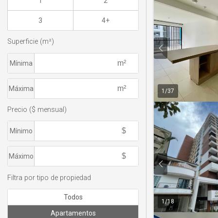
1
2
3
4+
Superficie (m²)
Mínima
Máxima
1
/
37
Precio ($ mensual)
Mínimo
Máximo
Filtra por tipo de propiedad
Todos
1
/
18
Apartamentos