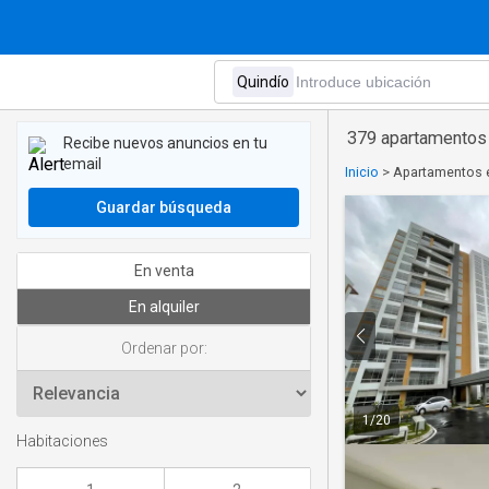
379 apartamentos 
Recibe nuevos anuncios en tu
email
Inicio
>
Apartamentos e
Guardar búsqueda
En venta
En alquiler
Ordenar por:
1
/
20
Habitaciones