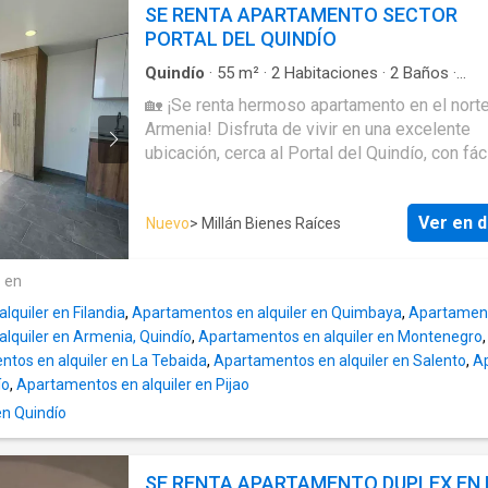
de tus sueños!
SE RENTA APARTAMENTO SECTOR
PORTAL DEL QUINDÍO
Quindío
·
55
m²
·
2
Habitaciones
·
2
Baños
·
Apartamento
·
Balcón
·
Aparcadero
·
Gas natur
🏡 ¡Se renta hermoso apartamento en el nort
panorámica
·
Cuarto de servicio
·
Agua
·
Tanque
Armenia! Disfruta de vivir en una excelente
agua
·
Acceso para personas con discapacidad
Ascensor
ubicación, cerca al Portal del Quindío, con fác
acceso a transporte público, comercio y todo
servicios que necesitas. ✨ Características: * Área
Ver en d
Nuevo
> Millán Bienes Raíces
de 55 m². * 2 habitaciones. * 2 baños complet
Amplios e iluminados espacios. * Balcón es
con espectacular vista a la cordillera. * Parq
e en
privado. 🏢 El edificio cuenta con: * Vigilancia 24
quiler en Filandia
,
Apartamentos en alquiler en Quimbaya
,
Apartamento
horas. * Jacuzzi. * Zona BBQ. * Espacio de
lquiler en Armenia, Quindío
,
Apartamentos en alquiler en Montenegro
coworking. 💰 Canon de arrendamiento: $1.950.000,
tos en alquiler en La Tebaida
,
Apartamentos en alquiler en Salento
,
Ap
administración incluida. 📲 Contáctanos: +57 310
ío
,
Apartamentos en alquiler en Pijao
410 ---- Millán Bienes Raíces Donde tus sueños
en Quindío
encuentran su hogar.
SE RENTA APARTAMENTO DUPLEX EN 