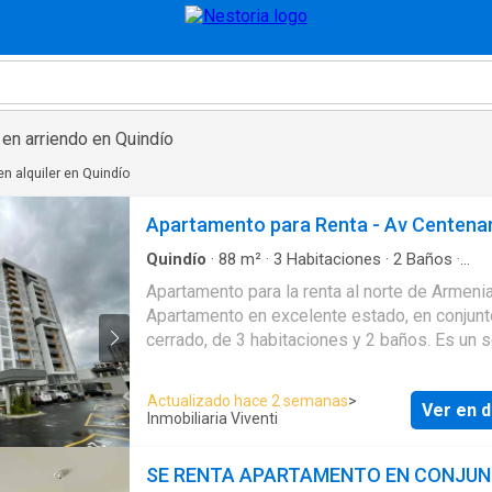
en arriendo en Quindío
n alquiler en Quindío
Apartamento para Renta - Av Centena
Quindío
·
88
m²
·
3
Habitaciones
·
2
Baños
·
Apartamento
·
Balcón
·
Aparcadero
·
Internet
·
Apartamento para la renta al norte de Armenia
Gas natural
·
Vista panorámica
·
Terraza
·
Área i
Apartamento en excelente estado, en conjunt
Vigilante
·
Jardín
·
Ascensor
·
Piscina
cerrado, de 3 habitaciones y 2 baños. Es un
piso, con acabados modernos, excelente
distribución, balcón, parqueadero cubierto y 
Actualizado hace 2 semanas
>
Ver en d
buena iluminación y ventilación natural. Vive en el
Inmobiliaria Viventi
apartamento de tus sueños!
SE RENTA APARTAMENTO EN CONJU