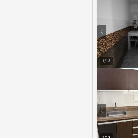
1
/
13
1
/
13