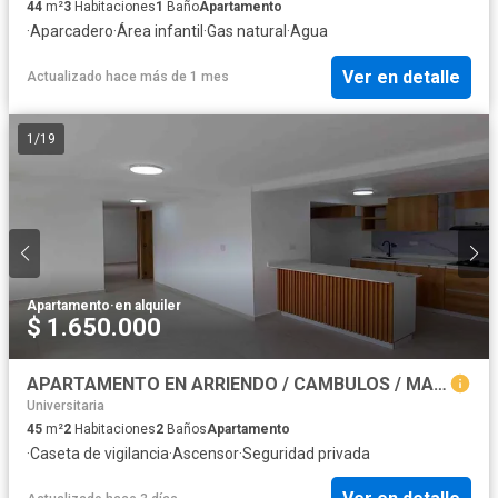
44
m²
3
Habitaciones
1
Baño
Apartamento
·
Aparcadero
·
Área infantil
·
Gas natural
·
Agua
Ver en detalle
Actualizado hace más de 1 mes
1
/
19
Apartamento
·
en alquiler
$ 1.650.000
APARTAMENTO EN ARRIENDO / CAMBULOS / MANIZALES
Universitaria
45
m²
2
Habitaciones
2
Baños
Apartamento
·
Caseta de vigilancia
·
Ascensor
·
Seguridad privada