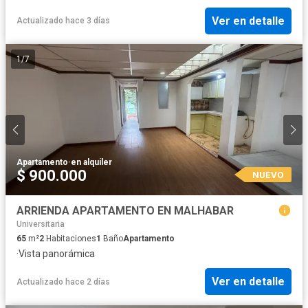
Ver en detalle
Actualizado hace 3 días
1
/
7
Apartamento
·
en alquiler
$ 900.000
NUEVO
ARRIENDA APARTAMENTO EN MALHABAR
Universitaria
65
m²
2
Habitaciones
1
Baño
Apartamento
·
Vista panorámica
Ver en detalle
Actualizado hace 2 días