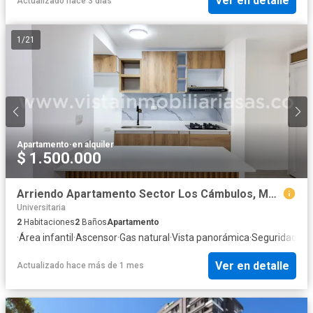
Ver en detalle
Actualizado hace 3 días
1
/
21
Apartamento
·
en alquiler
$ 1.500.000
Arriendo Apartamento Sector Los Cámbulos, Manizales
Universitaria
2
Habitaciones
2
Baños
Apartamento
·
Área infantil
·
Ascensor
·
Gas natural
·
Vista panorámica
·
Seguridad pri
Ver en detalle
Actualizado hace más de 1 mes