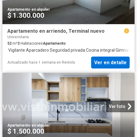
Apartamento
·
en alquiler
$ 1.300.000
Apartamento en arriendo, Terminal nuevo
Universitaria
52
m²
3
Habitaciones
Apartamento
·
Vigilante
·
Aparcadero
·
Seguridad privada
·
Cocina integral
·
Gimnasio
·
C
Ver en detalle
Actualizado hace 1 semana
en
Rentola
Ver foto
Apartamento
·
en alquiler
$ 1.500.000