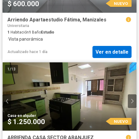
$ 600.000
NUEVO
Arriendo Apartaestudio Fátima, Manizales
Universitaria
1
Habitación
1
Baño
Estudio
·
Vista panorámica
Ver en detalle
Actualizado hace 1 día
1
/
13
Casa
·
en alquiler
$ 1.250.000
NUEVO
ARRIENDA CASA SECTOR ARANJUEZ