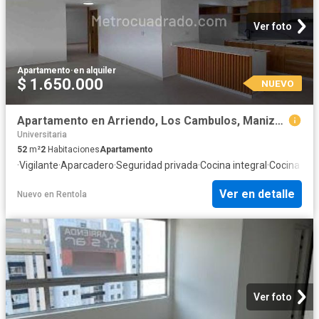
Ver foto
Apartamento
·
en alquiler
$ 1.650.000
NUEVO
Apartamento en Arriendo, Los Cambulos, Manizales
Universitaria
52
m²
2
Habitaciones
Apartamento
·
Vigilante
·
Aparcadero
·
Seguridad privada
·
Cocina integral
·
Cocina am
Ver en detalle
Nuevo
en
Rentola
Ver foto