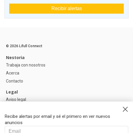
Recibir alertas
© 2026 Lifull Connect
Nestoria
Trabaja con nosotros
Acerca
Contacto
Legal
Aviso legal
Política de Privacidad
Política de Cookies
Recibe alertas por email y sé el primero en ver nuevos
anuncios
Ayuda