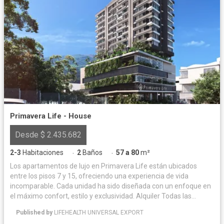
Primavera Life - House
Desde $ 2.435.682
2-3
Habitaciones
2
Baños
57 a 80
m²
·
·
Los apartamentos de lujo en Primavera Life están ubicados
entre los pisos 7 y 15, ofreciendo una experiencia de vida
incomparable. Cada unidad ha sido diseñada con un enfoque en
el máximo confort, estilo y exclusividad. Alquiler Todas las
unidades inmobiliarias (locales, oficinas, apartamentos,
Published by
LIFEHEALTH UNIVERSAL EXPORT
parqueaderos y cuartos útiles) estarán disponibles para alquiler,