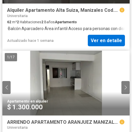
Alquiler Apartamento Alta Suiza, Manizales Cod.10214251
Universitaria
62
m²
2
Habitaciones
2
Baños
Apartamento
·
Balcón
·
Aparcadero
·
Área infantil
·
Acceso para personas con discap
Ver en detalle
Actualizado hace 1 semana
1
/
17
Apartamento
·
en alquiler
$ 1.300.000
ARRIENDO APARTAMENTO ARANJUEZ MANIZALES | 1ER PISO
Universitaria