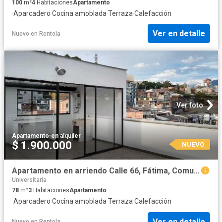
100
m²
4
Habitaciones
Apartamento
·
Aparcadero
·
Cocina amoblada
·
Terraza
·
Calefacción
Ver en detalle
Nuevo
en
Rentola
Ver foto
Apartamento
·
en alquiler
$ 1.900.000
NUEVO
Apartamento en arriendo Calle 66, Fátima, Comuna Universitaria, Perímetro Urbano Manizales, Manizales, Centrosur, Caldas, Rap Del Agua Y La Montaña, 170004, Colombia
Universitaria
78
m²
3
Habitaciones
Apartamento
·
Aparcadero
·
Cocina amoblada
·
Terraza
·
Calefacción
Ver en detalle
Nuevo
en
Rentola