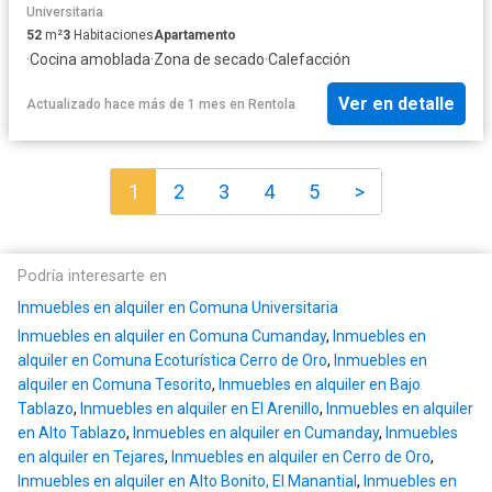
Universitaria
52
m²
3
Habitaciones
Apartamento
·
Cocina amoblada
·
Zona de secado
·
Calefacción
Ver en detalle
Actualizado hace más de 1 mes
en
Rentola
1
2
3
4
5
>
Podría interesarte en
Inmuebles en alquiler en Comuna Universitaria
Inmuebles en alquiler en Comuna Cumanday
,
Inmuebles en
alquiler en Comuna Ecoturística Cerro de Oro
,
Inmuebles en
alquiler en Comuna Tesorito
,
Inmuebles en alquiler en Bajo
Tablazo
,
Inmuebles en alquiler en El Arenillo
,
Inmuebles en alquiler
en Alto Tablazo
,
Inmuebles en alquiler en Cumanday
,
Inmuebles
en alquiler en Tejares
,
Inmuebles en alquiler en Cerro de Oro
,
Inmuebles en alquiler en Alto Bonito, El Manantial
,
Inmuebles en