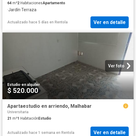
64
m²
2
Habitaciones
Apartamento
·
Jardín
·
Terraza
Ver en detalle
Actualizado hace 5 días
en
Rentola
Ver foto
Estudio
·
en alquiler
$ 520.000
Apartaestudio en arriendo, Malhabar
Universitaria
21
m²
1
Habitación
Estudio
Ver en detalle
Actualizado hace 1 semana
en
Rentola