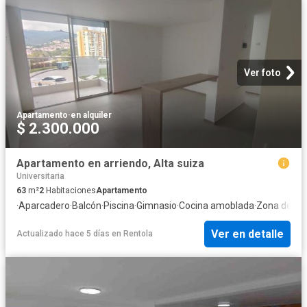
Ver foto
Apartamento
·
en alquiler
$ 2.300.000
Apartamento en arriendo, Alta suiza
Universitaria
63
m²
2
Habitaciones
Apartamento
·
Aparcadero
·
Balcón
·
Piscina
·
Gimnasio
·
Cocina amoblada
·
Zona de se
Ver en detalle
Actualizado hace 5 días
en
Rentola