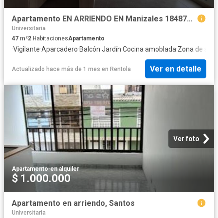
Apartamento EN ARRIENDO EN Manizales 184877 $1.000.000
Universitaria
47
m²
2
Habitaciones
Apartamento
·
Vigilante
·
Aparcadero
·
Balcón
·
Jardín
·
Cocina amoblada
·
Zona de sec
Ver en detalle
Actualizado hace más de 1 mes
en
Rentola
Ver foto
Apartamento
·
en alquiler
$ 1.000.000
Apartamento en arriendo, Santos
Universitaria