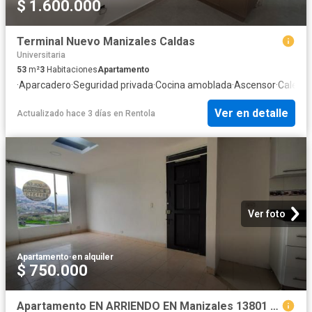
$ 1.600.000
Terminal Nuevo Manizales Caldas
Universitaria
53
m²
3
Habitaciones
Apartamento
·
Aparcadero
·
Seguridad privada
·
Cocina amoblada
·
Ascensor
·
Calefac
Ver en detalle
Actualizado hace 3 días
en
Rentola
Ver foto
Apartamento
·
en alquiler
$ 750.000
Apartamento EN ARRIENDO EN Manizales 13801 $750.000