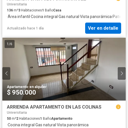
Universitaria
136
m²
3
Habitaciones
1
Baño
Casa
·
Área infantil
·
Cocina integral
·
Gas natural
·
Vista panorámica
·
Patio
Ver en detalle
Actualizado hace 1 día
1
/
6
Apartamento
·
en alquiler
$ 950.000
ARRIENDA APARTAMENTO EN LAS COLINAS
Universitaria
50
m²
2
Habitaciones
1
Baño
Apartamento
·
Cocina integral
·
Gas natural
·
Vista panorámica