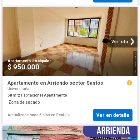
Ver foto
Apartamento
·
en alquiler
$ 950.000
Apartamento en Arriendo sector Santos
Universitaria
58
m²
2
Habitaciones
Apartamento
·
Zona de secado
Ver en detalle
Actualizado hace 6 días
en
Rentola