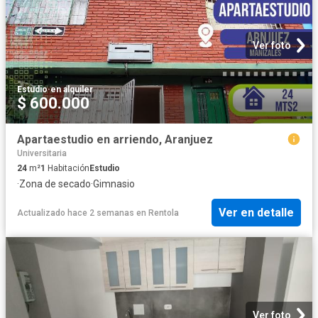
Ver foto
Estudio
·
en alquiler
$ 600.000
Apartaestudio en arriendo, Aranjuez
Universitaria
24
m²
1
Habitación
Estudio
·
Zona de secado
·
Gimnasio
Ver en detalle
Actualizado hace 2 semanas
en
Rentola
Ver foto