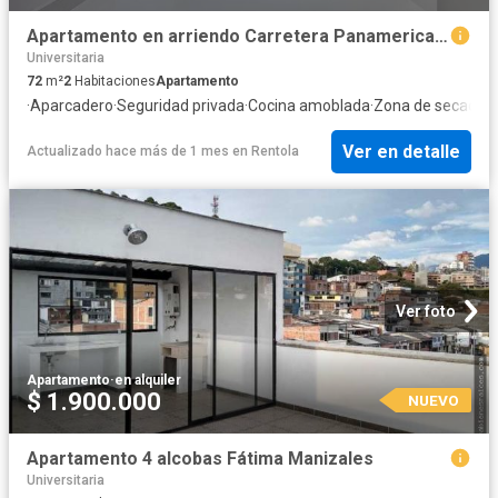
Apartamento en arriendo Carretera Panamericana, Las Colinas, Comuna Universitaria, Perímetro Urbano Manizales, Manizales, Centrosur, Caldas, Rap Del Agua Y La Montaña, 176001, Colombia
Universitaria
72
m²
2
Habitaciones
Apartamento
·
Aparcadero
·
Seguridad privada
·
Cocina amoblada
·
Zona de secado
·
Á
Ver en detalle
Actualizado hace más de 1 mes
en
Rentola
Ver foto
Apartamento
·
en alquiler
$ 1.900.000
NUEVO
Apartamento 4 alcobas Fátima Manizales
Universitaria