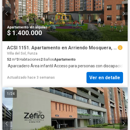
Apartamento
·
en alquiler
$ 1.400.000
ACSI 1151. Apartamento en Arriendo Mosquera, Novaterra
Villa del Sol, Funza
52
m²
3
Habitaciones
2
Baños
Apartamento
·
Aparcadero
·
Área infantil
·
Acceso para personas con discapacidad
·
Ver en detalle
Actualizado hace 3 semanas
1
/
24