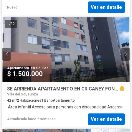
Ver en detalle
Nuevo
1
/
32
Apartamento
·
en alquiler
$ 1.500.000
SE ARRIENDA APARTAMENTO EN CR CANEY FONTIBON PUEBLO VIEJO - WIR
Villa del Sol, Funza
42
m²
2
Habitaciones
1
Baño
Apartamento
·
Área infantil
·
Acceso para personas con discapacidad
·
Ascensor
·
Gas
Ver en detalle
Actualizado hace 2 semanas