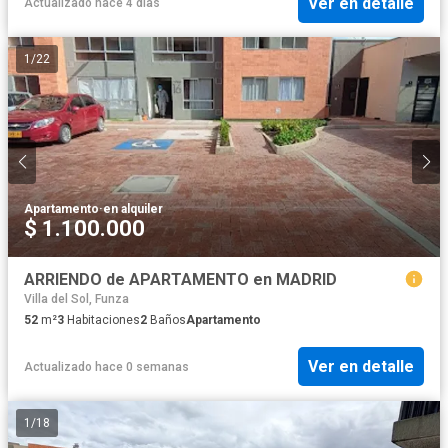
Ver en detalle
Actualizado hace 4 días
1
/
22
Apartamento
·
en alquiler
$ 1.100.000
ARRIENDO de APARTAMENTO en MADRID
Villa del Sol, Funza
52
m²
3
Habitaciones
2
Baños
Apartamento
Ver en detalle
Actualizado hace 0 semanas
1
/
18