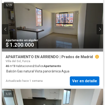
1
/
19
Apartamento
·
en alquiler
$ 1.200.000
APARTAMENTO EN ARRIENDO | Prados de Madrid
Villa del Sol, Funza
46
m²
3
Habitaciones
2
Baños
Apartamento
·
Balcón
·
Gas natural
·
Vista panorámica
·
Agua
Ver en detalle
Actualizado hace 1 semana
1
/
21