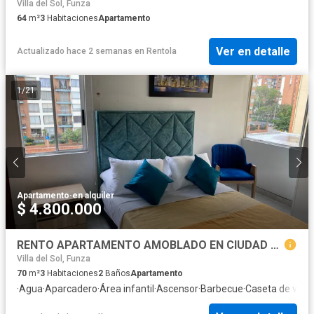
Villa del Sol, Funza
64
m²
3
Habitaciones
Apartamento
Ver en detalle
Actualizado hace 2 semanas
en
Rentola
1
/
21
Apartamento
·
en alquiler
$ 4.800.000
RENTO APARTAMENTO AMOBLADO EN CIUDAD SALITRE BOGOTA CERCA AL AEROPUERTO
Villa del Sol, Funza
70
m²
3
Habitaciones
2
Baños
Apartamento
·
Agua
·
Aparcadero
·
Área infantil
·
Ascensor
·
Barbecue
·
Caseta de vigil