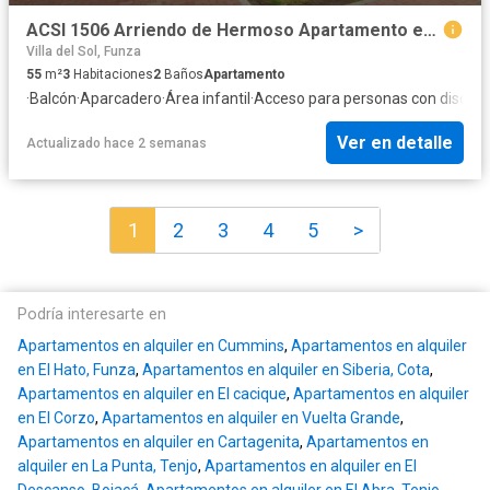
ACSI 1506 Arriendo de Hermoso Apartamento en Azul Celeste
Villa del Sol, Funza
55
m²
3
Habitaciones
2
Baños
Apartamento
·
Balcón
·
Aparcadero
·
Área infantil
·
Acceso para personas con discap
Ver en detalle
Actualizado hace 2 semanas
1
2
3
4
5
>
Podría interesarte en
Apartamentos en alquiler en Cummins
,
Apartamentos en alquiler
en El Hato, Funza
,
Apartamentos en alquiler en Siberia, Cota
,
Apartamentos en alquiler en El cacique
,
Apartamentos en alquiler
en El Corzo
,
Apartamentos en alquiler en Vuelta Grande
,
Apartamentos en alquiler en Cartagenita
,
Apartamentos en
alquiler en La Punta, Tenjo
,
Apartamentos en alquiler en El