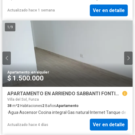
Ver en detalle
Actualizado hace 1 semana
1
/
9
Apartamento
·
en alquiler
$ 1.500.000
APARTAMENTO EN ARRIENDO SABBANTI FONTIBON
Villa del Sol, Funza
38
m²
2
Habitaciones
2
Baños
Apartamento
·
Agua
·
Ascensor
·
Cocina integral
·
Gas natural
·
Internet
·
Tanque de agu
Ver en detalle
Actualizado hace 4 días