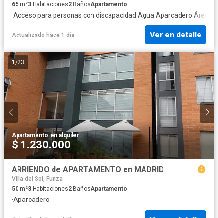
65
m²
3
Habitaciones
2
Baños
Apartamento
·
Acceso para personas con discapacidad
·
Agua
·
Aparcadero
·
Área inf
Ver en detalle
Actualizado hace 1 día
1
/
23
Apartamento
·
en alquiler
$ 1.230.000
ARRIENDO de APARTAMENTO en MADRID
Villa del Sol, Funza
50
m²
3
Habitaciones
2
Baños
Apartamento
·
Aparcadero