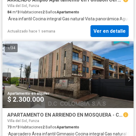
Villa del Sol, Funza
84
m²
3
Habitaciones
2
Baños
Apartamento
·
Área infantil
·
Cocina integral
·
Gas natural
·
Vista panorámica
·
Agua
Ver en detalle
Actualizado hace 1 semana
1
/
34
Apartamento
·
en alquiler
$ 2.300.000
APARTAMENTO EN ARRIENDO EN MOSQUERA - CUNDINAMARCA
Villa del Sol, Funza
73
m²
3
Habitaciones
2
Baños
Apartamento
·
Aparcadero
·
Área infantil
·
Gimnasio
·
Cocina integral
·
Gas natural
·
Segu