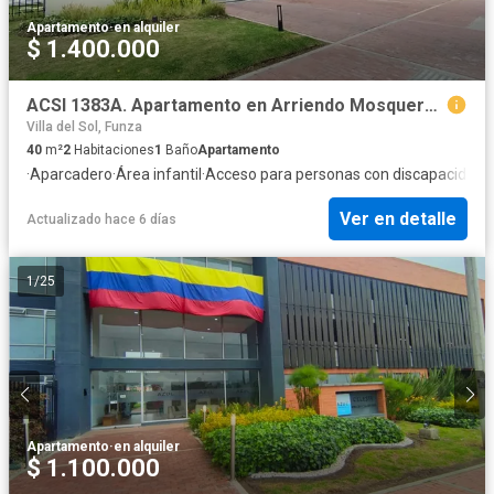
Apartamento
·
en alquiler
$ 1.400.000
ACSI 1383A. Apartamento en Arriendo Mosquera, Ciudadela Belari
Villa del Sol, Funza
40
m²
2
Habitaciones
1
Baño
Apartamento
·
Aparcadero
·
Área infantil
·
Acceso para personas con discapacidad
·
Ver en detalle
Actualizado hace 6 días
1
/
25
Apartamento
·
en alquiler
$ 1.100.000