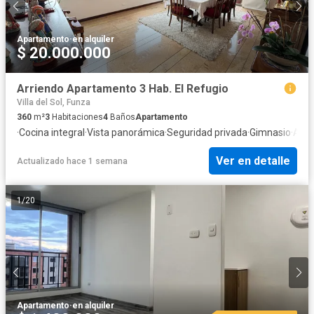
Apartamento
·
en alquiler
$ 20.000.000
Arriendo Apartamento 3 Hab. El Refugio
Villa del Sol, Funza
360
m²
3
Habitaciones
4
Baños
Apartamento
·
Cocina integral
·
Vista panorámica
·
Seguridad privada
·
Gimnasio
·
Apar
Ver en detalle
Actualizado hace 1 semana
1
/
20
Apartamento
·
en alquiler