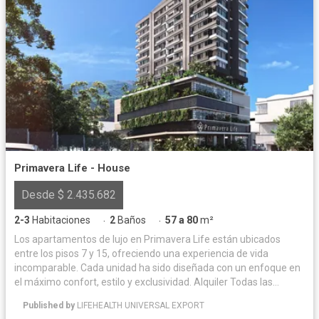
Primavera Life - House
Desde $ 2.435.682
2-3
Habitaciones
2
Baños
57 a 80
m²
·
·
Los apartamentos de lujo en Primavera Life están ubicados
entre los pisos 7 y 15, ofreciendo una experiencia de vida
incomparable. Cada unidad ha sido diseñada con un enfoque en
el máximo confort, estilo y exclusividad. Alquiler Todas las
unidades inmobiliarias (locales, oficinas, apartamentos,
Published by
LIFEHEALTH UNIVERSAL EXPORT
parqueaderos y cuartos útiles) estarán disponibles para alquiler,