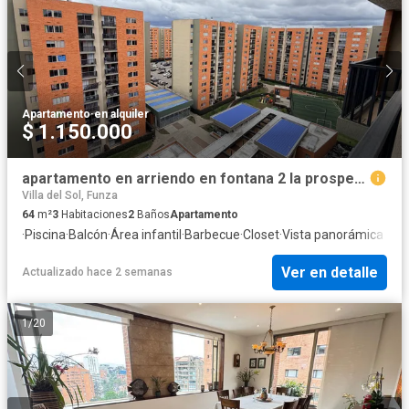
Apartamento
·
en alquiler
$ 1.150.000
apartamento en arriendo en fontana 2 la prosperidad. Cod A2019
Villa del Sol, Funza
64
m²
3
Habitaciones
2
Baños
Apartamento
·
Piscina
·
Balcón
·
Área infantil
·
Barbecue
·
Closet
·
Vista panorámica
Ver en detalle
Actualizado hace 2 semanas
1
/
20