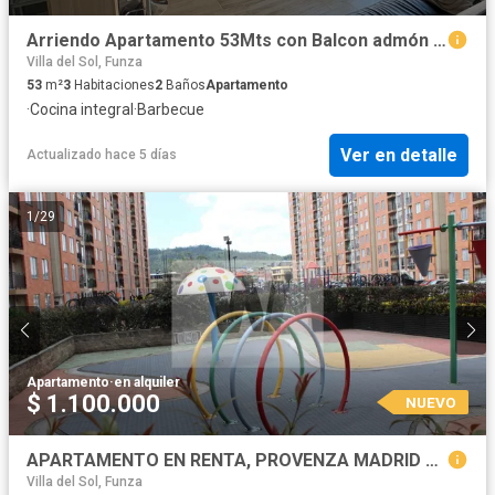
Arriendo Apartamento 53Mts con Balcon admón Incluida Club House Caoba Novaterra Mosquera Cundinamarca. Cod A23874
Villa del Sol, Funza
53
m²
3
Habitaciones
2
Baños
Apartamento
·
Cocina integral
·
Barbecue
Ver en detalle
Actualizado hace 5 días
1
/
29
Apartamento
·
en alquiler
$ 1.100.000
NUEVO
APARTAMENTO EN RENTA, PROVENZA MADRID CUNDINAMARCA
Villa del Sol, Funza