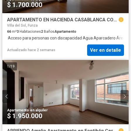
$ 1.700.000
APARTAMENTO EN HACIENDA CASABLANCA CON PARQUEADERO PROPIO - PRIMER PISO
Villa del Sol, Funza
66
m²
3
Habitaciones
2
Baños
Apartamento
·
Acceso para personas con discapacidad
·
Agua
·
Aparcadero
·
Área inf
Ver en detalle
Actualizado hace 2 semanas
1
/
19
Apartamento
·
en alquiler
$ 1.950.000
ARRIENDO Amplio Apartamento en Fontibón Cerca a El Dorado