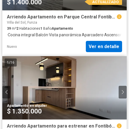
$ 1.400.000
ACTUALIZADO
Arriendo Apartamento en Parque Central Fontibon, Bogotá, D.C.
Villa del Sol, Funza
39
m²
2
Habitaciones
1
Baño
Apartamento
·
Cocina integral
·
Balcón
·
Vista panorámica
·
Aparcadero
·
Ascensor
·
Seg
Ver en detalle
Nuevo
1
/
16
Apartamento
·
en alquiler
$ 1.350.000
Arriendo Apartamento para estrenar en Fontibón Recodo