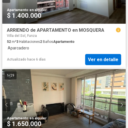
Apartamento
·
en alquiler
$ 1.400.000
ARRIENDO de APARTAMENTO en MOSQUERA
Villa del Sol, Funza
52
m²
3
Habitaciones
2
Baños
Apartamento
·
Aparcadero
Ver en detalle
Actualizado hace 6 días
1
/
29
Apartamento
·
en alquiler
$ 1.650.000