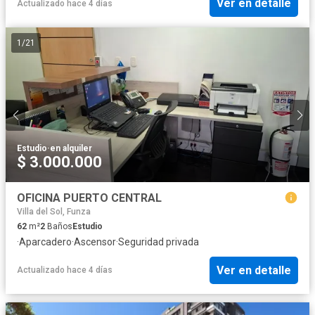
Ver en detalle
Actualizado hace 4 días
1
/
21
Estudio
·
en alquiler
$ 3.000.000
OFICINA PUERTO CENTRAL
Villa del Sol, Funza
62
m²
2
Baños
Estudio
·
Aparcadero
·
Ascensor
·
Seguridad privada
Ver en detalle
Actualizado hace 4 días