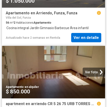
$ 1.050.000
Apartamento en Arriendo, Funza, Funza
Villa del Sol, Funza
56
m²
2
Habitaciones
Apartamento
·
Cocina integral
·
Jardín
·
Gimnasio
·
Barbecue
·
Área infantil
Ver en detalle
Actualizado hace 2 semanas
en
Rentola
Ver foto
Apartamento
·
en alquiler
$ 850.000
apartment en arriendo CR 5 26 75 URB TORRES DE ZUAME PINARES AP 301