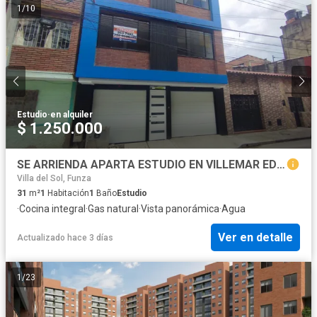
1
/
10
Estudio
·
en alquiler
$ 1.250.000
SE ARRIENDA APARTA ESTUDIO EN VILLEMAR EDI SAN GERMAN AP 203 - DRM
Villa del Sol, Funza
31
m²
1
Habitación
1
Baño
Estudio
·
Cocina integral
·
Gas natural
·
Vista panorámica
·
Agua
Ver en detalle
Actualizado hace 3 días
1
/
23