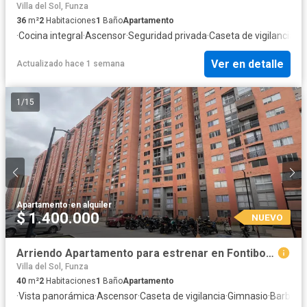
Villa del Sol, Funza
36
m²
2
Habitaciones
1
Baño
Apartamento
·
Cocina integral
·
Ascensor
·
Seguridad privada
·
Caseta de vigilancia
·
Gi
Ver en detalle
Actualizado hace 1 semana
1
/
15
Apartamento
·
en alquiler
$ 1.400.000
NUEVO
Arriendo Apartamento para estrenar en Fontibon, Bogotá, D.C.
Villa del Sol, Funza
40
m²
2
Habitaciones
1
Baño
Apartamento
·
Vista panorámica
·
Ascensor
·
Caseta de vigilancia
·
Gimnasio
·
Barbecu