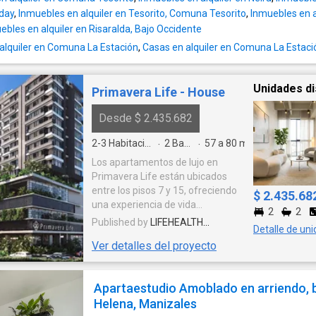
day
,
Inmuebles en alquiler en Tesorito, Comuna Tesorito
,
Inmuebles en al
ebles en alquiler en Risaralda, Bajo Occidente
lquiler en Comuna La Estación
,
Casas en alquiler en Comuna La Estaci
Unidades di
Primavera Life - House
Desde $ 2.435.682
2-3
Habitaciones
2
Baños
57 a 80
m²
·
·
Los apartamentos de lujo en
Primavera Life están ubicados
entre los pisos 7 y 15, ofreciendo
$ 2.435.68
una experiencia de vida
2
2
incomparable. Cada unidad ha
Published by
LIFEHEALTH
Detalle de un
sido diseñada con un enfoque en
UNIVERSAL EXPORT
Ver detalles del proyecto
el máximo confort, estilo y
exclusividad. Alquiler Todas las
unidades inmobiliarias (locales,
Apartaestudio Amoblado en arriendo, 
oficinas, apartamentos,
Helena, Manizales
parqueaderos y cuartos útiles)