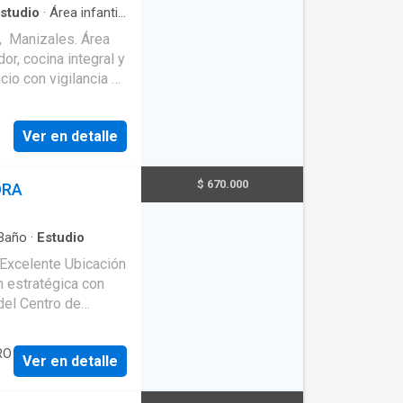
studio
·
Área infantil
·
norámica
·
Seguridad
a, Manizales. Área
or, cocina integral y
zona de yoga,
alor del
Ver en detalle
caliente: (sistema de
$ 670.000
ORA
Baño
·
Estudio
 Excelente Ubicación
n estratégica con
del Centro de
tividad comercial,
RO
Ver en detalle
s de actividades
mpresas de
ño privado y