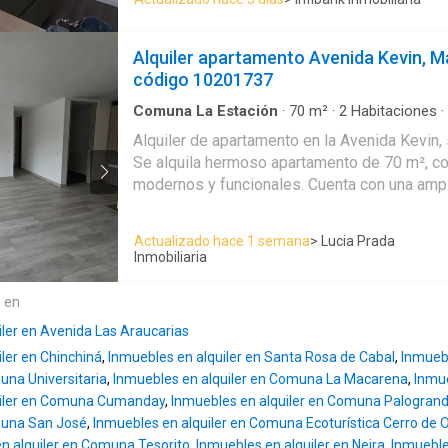
Alquiler apartamento Avenida Kevin, M
código 10201737
Comuna La Estación
·
70
m²
·
2
Habitaciones
·
Apartamento
·
Balcón
·
Aparcadero
·
Área infant
Alquiler de apartamento en la Avenida Kevin,
integral
·
Ascensor
·
Gas natural
·
Vista panorám
Se alquila hermoso apartamento de 70 m², c
privada
·
Agua
modernos y funcionales. Cuenta con una amp
con acceso a balcón, cocina integral, zona de
dos baños y parqueadero cubierto, ofrecien
Actualizado hace 1 semana
> Lucia Prada
practicidad para toda la familia. Su excelente ubicación, a pocos
Inmobiliaria
pasos del Centro Comercial Mall Plaza, permi
amplia oferta comercial y de servicios. Ademá
e en
acceso al transporte público y una conexión r
iler en Avenida Las Araucarias
del Centro y El Cable, convirtiéndose en una
ler en Chinchiná
,
Inmuebles en alquiler en Santa Rosa de Cabal
,
Inmuebl
para vivir. Para mayor información o agendar su visita,
una Universitaria
,
Inmuebles en alquiler en Comuna La Macarena
,
Inmue
contáctenos 320642---- Estaremos encantados de brindarle
uiler en Comuna Cumanday
,
Inmuebles en alquiler en Comuna Palogran
todos los detalles de esta excelente propied
muna San José
,
Inmuebles en alquiler en Comuna Ecoturística Cerro de 
n alquiler en Comuna Tesorito
,
Inmuebles en alquiler en Neira
,
Inmueble