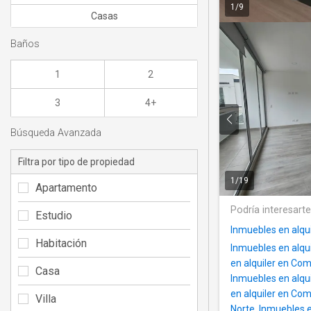
1
/
9
Casas
Baños
1
2
3
4+
Búsqueda Avanzada
Filtra por tipo de propiedad
1
/
19
Apartamento
Podría interesart
Estudio
Inmuebles en alqu
Habitación
Inmuebles en alqui
en alquiler en Com
Casa
Inmuebles en alq
en alquiler en Co
Villa
Norte
,
Inmuebles e