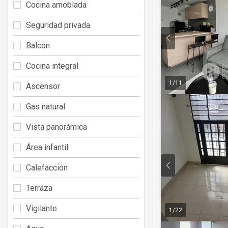
Cocina amoblada
Seguridad privada
Balcón
Cocina integral
1
/
11
Ascensor
Gas natural
Vista panorámica
Área infantil
Calefacción
Terraza
Vigilante
1
/
22