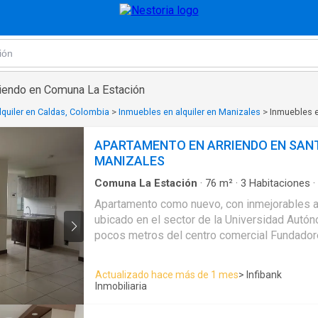
riendo en Comuna La Estación
lquiler en Caldas, Colombia
>
Inmuebles en alquiler en Manizales
>
Inmuebles e
APARTAMENTO EN ARRIENDO EN SAN
MANIZALES
Comuna La Estación
·
76
m²
·
3
Habitaciones
·
Apartamento
·
Acceso para personas con disc
Apartamento como nuevo, con inmejorables a
Aparcadero
·
Ascensor
·
Cocina integral
·
Gas na
ubicado en el sector de la Universidad Autó
panorámica
pocos metros del centro comercial Fundadore
el apartamento cuenta con 3 habitaciones, 2
sala comedor, cocina integral, barra american
Actualizado hace más de 1 mes
> Infibank
garaje y depósito, cada habitación tiene closet; en edificio con
Inmobiliaria
vigilancia privada, ascensor, salón social, zona
parqueadero de visitantes.