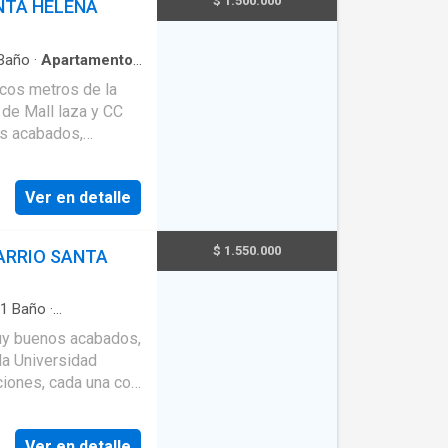
$ 1.500.000
NTA HELENA
Baño
·
Apartamento
·
·
Cocina integral
·
ocos metros de la
de Mall laza y CC
os acabados,
ala comedor, cocina
y parqueadero para
Ver en detalle
$ 1.550.000
ARRIO SANTA
1
Baño
·
l
·
Gas natural
·
muy buenos acabados,
la Universidad
iones, cada una con
 y parqueadero para
Ver en detalle