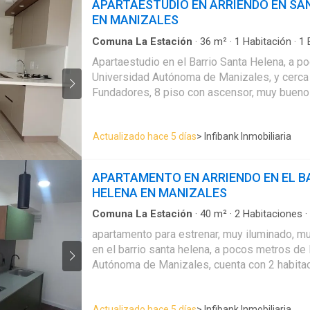
APARTAESTUDIO EN ARRIENDO EN SA
EN MANIZALES
Comuna La Estación
·
36
m²
·
1
Habitación
·
1
Acceso para personas con discapacidad
·
Agua
Apartaestudio en el Barrio Santa Helena, a p
Gas natural
·
Vigilante
·
Seguridad privada
Universidad Autónoma de Manizales, y cerca 
Fundadores, 8 piso con ascensor, muy buen
habitación independiente con closet, baño, s
integral con barra americana, área de ropas 
Actualizado hace 5 días
> Infibank Inmobiliaria
moto.
APARTAMENTO EN ARRIENDO EN EL B
HELENA EN MANIZALES
Comuna La Estación
·
40
m²
·
2
Habitaciones
·
Apartamento
·
Agua
·
Ascensor
·
Cocina integra
apartamento para estrenar, muy iluminado, 
Seguridad privada
en el barrio santa helena, a pocos metros de 
Autónoma de Manizales, cuenta con 2 habitac
closet, baño, , sala comedor, cocina integral
moto.
Actualizado hace 5 días
> Infibank Inmobiliaria