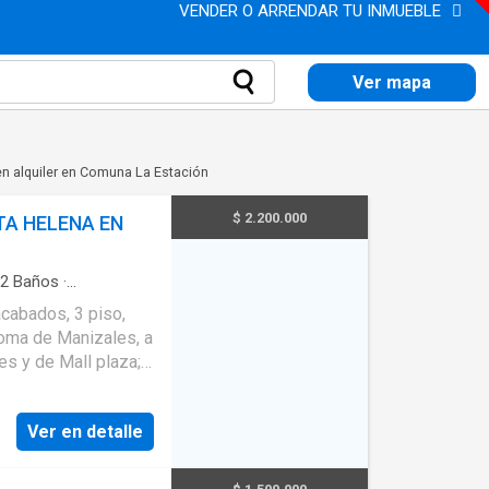
VENDER O ARRENDAR TU INMUEBLE
Ver mapa
n alquiler en Comuna La Estación
$ 2.200.000
TA HELENA EN
2
Baños
·
apacidad
·
Agua
·
cabados, 3 piso,
tural
·
Vista
noma de Manizales, a
s y de Mall plaza;
 baños completos,
a, área de ropas y
Ver en detalle
 infantil,