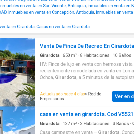
mientras se desarrolla un proyecto de mayor 
Inmuebles en venta en San Vicente, Antioquia
,
Inmuebles en venta en B
Ubicación estratégica en uno de los corredo
IDAD
,
Inmuebles en venta en Concepción, Antioquia
,
Inmuebles en venta
mayor crecimiento del norte del Valle de Abur
enta en Girardota
,
Casas en venta en Girardota
Venta De Finca De Recreo En Girardot
Girardota
·
650
m²
·
8
Habitaciones
·
10
Baños
Balcón
·
Cocina amoblada
·
Jardín
·
Cuarto de se
HV: Finca de lujo en venta con hermosa vista
Piscina
recientemente remodelada en venta en Lom
Ochoa,
Girardota
, a 5 minutos de la autopista
cuenta con 5.000 mts.2 de lote y 2 casas de
pisos cada una, la primera casa cuenta en el 
Actualizado hace 4 días
> Red de
Ver en d
piso con una zona social muy bonita, cocina 
Empresarios
mesón nuevo, sala, comedor, una habitación
grande(60 mts2) y un baño social, en el seg
casa en venta en girardota. Cod V552
piso encontramos 3 habitaciones y baños, t
recientemente remodelado teniendo en cuen
Girardota
·
137
m²
·
3
Habitaciones
·
3
Baños
·
detalle para disfrutar de un descanso en una 
Casa campestre en venta –
Girardota
, Cond