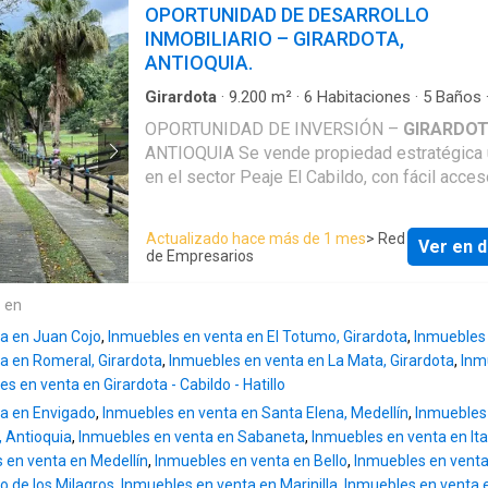
OPORTUNIDAD DE DESARROLLO
INMOBILIARIO – GIRARDOTA,
ANTIOQUIA.
Girardota
·
9.200
m²
·
6
Habitaciones
·
5
Baños
Cuarto de servicio
OPORTUNIDAD DE INVERSIÓN –
GIRARDO
ANTIOQUIA Se vende propiedad estratégica ubicada
en el sector Peaje El Cabildo, con fácil acces
Área Metropolitana de Medellín y alto potenc
valorización. Área aproximada: 9.200 m². Ideal para
Actualizado hace más de 1 mes
> Red
Ver en d
desarrollar proyectos turísticos, hoteleros, d
de Empresarios
bienestar, salud, atención para adultos mayo
vivienda de baja densidad. Cuenta con casa principal
e en
de aproximadamente 300 m², distribuida en 
a en Juan Cojo
,
Inmuebles en venta en El Totumo, Girardota
,
Inmuebles 
habitaciones, 5 baños, sala, comedor, cocina, 
a en Romeral, Girardota
,
Inmuebles en venta en La Mata, Girardota
,
Inm
amplios corredores. Además, dispone de un
s en venta en Girardota - Cabildo - Hatillo
auxiliar de aproximadamente 120 m² con 2
a en Envigado
,
Inmuebles en venta en Santa Elena, Medellín
,
Inmuebles
habitaciones, cocina y baño. La propiedad incluye
, Antioquia
,
Inmuebles en venta en Sabaneta
,
Inmuebles en venta en Ita
piscina, jacuzzi y amplias zonas verdes, ofr
 en venta en Medellín
,
Inmuebles en venta en Bello
,
Inmuebles en vent
una infraestructura que permite operación in
o de los Milagros
,
Inmuebles en venta en Marinilla
,
Inmuebles en venta e