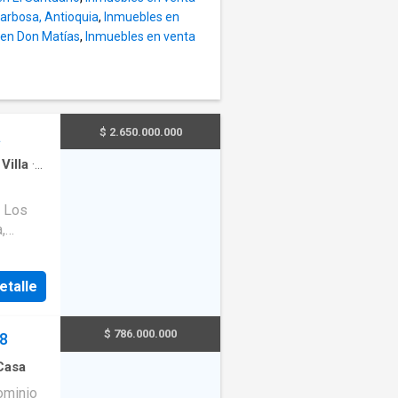
escala.
arbosa, Antioquia
,
Inmuebles en
res de
 en Don Matías
,
Inmuebles en venta
rá.
$ 2.650.000.000
a
·
Villa
·
rvicio
·
a Los
,
 dos
primer
etalle
con
 muy
undo
$ 786.000.000
18
odo
ta cada
Casa
lujosa
ominio