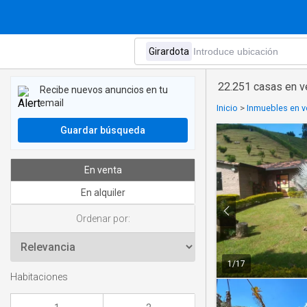
22.251 casas en ve
Recibe nuevos anuncios en tu
email
Inicio
>
Inmuebles en v
Guardar búsqueda
En venta
En alquiler
Ordenar por:
1
/
17
Habitaciones