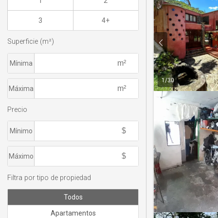
1
2
3
4+
Superficie (m²)
Mínima
1
/
30
Máxima
Precio
Mínimo
Máximo
Filtra por tipo de propiedad
Todos
Apartamentos