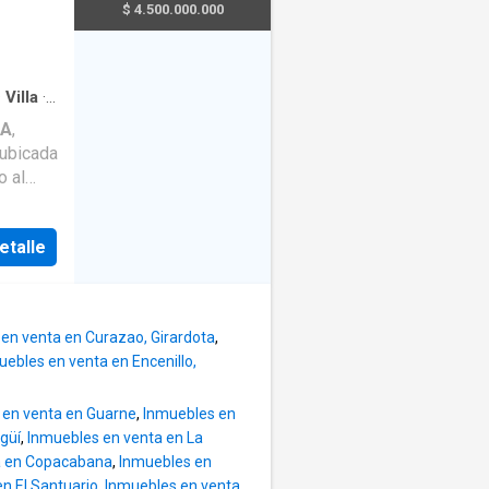
$ 4.500.000.000
·
Villa
·
TA
,
o al
ial de
etalle
e
res o
6
en venta en Curazao, Girardota
,
patio y
uebles en venta en Encenillo,
a casa
 en venta en Guarne
,
Inmuebles en
güí
,
Inmuebles en venta en La
eciendo
a en Copacabana
,
Inmuebles en
mediata
n El Santuario
,
Inmuebles en venta