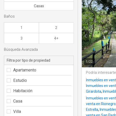
Casas
Baños
1
2
3
4+
Búsqueda Avanzada
Filtra por tipo de propiedad
1
/
22
Apartamento
Podría interesart
Estudio
Inmuebles en vent
Inmuebles en vent
Habitación
Girardota
,
Inmueble
Inmuebles en vent
Casa
venta en Rionegro
Estrella
,
Inmuebles
Villa
venta en San Pedr