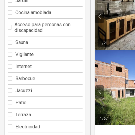
Jardín
Cocina amoblada
Acceso para personas con
discapacidad
Sauna
1
/
21
Vigilante
Internet
Barbecue
Jacuzzi
Patio
Terraza
1
/
67
Electricidad