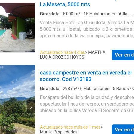
magico siempre soñado facil acceso la mejo
La Meseta, 5000 mts
vereda de
girardota
te va encantar
Girardota
·
5.000
m²
·
15
Habitaciones
·
Villa
·
Aparcadero
Venta Finca Hotel en
Girardota
, Vereda La 
5.000 mts, u Hostal, ubicado a 2 kilómetros
aproximados de la vía principal, pavimentado
cerca al pueblo, terreno ondulado, área const
total aproximadamente 800 mts, cuenta con 
Actualizado hace 4 días
> MARTHA
Ver en d
cabañas con capacidad para varias personas
LUCIA OROZCO HOYOS
distribuidas así: 1 cabaña para 16 personas, 
7 personas, 1 para 4 personas, 1 para 2 pers
casa campestre en venta en vereda el
1 para 4 personas. además consta con 3 jac
socorro. Cod V13183
piscina con mirador, quebrada con jacuzzi nat
bosque de guadua, senderos ecológicos, zo
Girardota
·
298
m²
·
6
Habitaciones
·
5
Baños
·
Piscina
·
Balcón
·
Vista panorámica
·
Barbecue
verdes picnic para acampar. parqueaderos, po
Escápate del bullicio de la ciudad y descubre
24 horas y Facilidad de transporte público, e
espectacular finca de recreo, un verdadero o
otros.
ubicado en la idílica Vereda El Socorro en
Gi
A solo 10 minutos de la Autopista, el acceso
experiencia en sí misma, a través de una pin
Actualizado hace más de 1 mes
>
Ver en d
vía veredal que te prepara para el descanso y
Murillo Propiedades